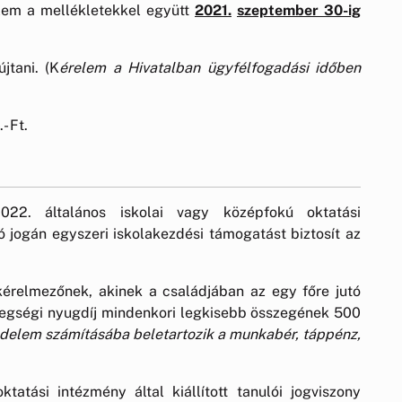
lem a mellékletekkel együtt
2021.
szeptember 30-ig
jtani. (K
érelem a Hivatalban ügyfélfogadási időben
 Ft.
2. általános iskolai vagy középfokú oktatási
 jogán egyszeri iskolakezdési támogatást biztosít az
érelmezőnek, akinek a családjában az egy főre jutó
egségi nyugdíj mindenkori legkisebb összegének 500
edelem számításába beletartozik a munkabér, táppénz,
tatási intézmény által kiállított tanulói jogviszony