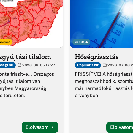
ssítve!
3154
gyújtási tilalom
Hőségriasztás
sági hír
Populáris hír
2026. 08. 05 17:27
2026. 07. 06 2
nta frissítve... Országos
FRISSÍTVE! A hőségriaszt
yújtási tilalom van
meghosszabbodik, szomba
ényben Magyarország
már harmadfokú riasztás l
es területén.
érvényben
Elolvasom
Elolvaso