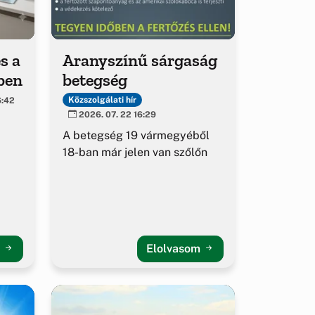
s a
Aranyszínű sárgaság
ben
betegség
Közszolgálati hír
6:42
2026. 07. 22 16:29
A betegség 19 vármegyéből
18-ban már jelen van szőlőn
m
Elolvasom