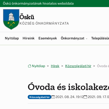
Ugrás a menüre
Ugrás a tartalomra
Öskü önkormányzatának hivatalos weboldala
Öskü
KÖZSÉG ÖNKORMÁNYZATA
Nyitólap
Híreink
Események
Önkormányzat
Település
Nyitólap
Hírek
Közszolgálati hír
Óvoda é
Óvoda és iskolake
2021. 08. 24. 19:12
2021. 09. 17. 
Közszolgálati hír