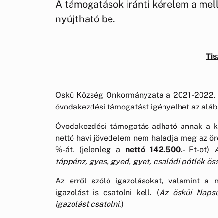
A támogatások iránti kérelem a mel
nyújtható be.
Tis
Öskü Község Önkormányzata a 2021-2022. ó
óvodakezdési támogatást igényelhet az alább
Óvodakezdési támogatás adható annak a k
nettó havi jövedelem nem haladja meg az ö
%-át. (jelenleg a
nettó
142.500
.- Ft-ot)
táppénz, gyes, gyed, gyet, családi pótlék öss
Az erről szóló igazolásokat, valamint a ne
igazolást is csatolni kell. (
Az ösküi Naps
igazolást csatolni
.)