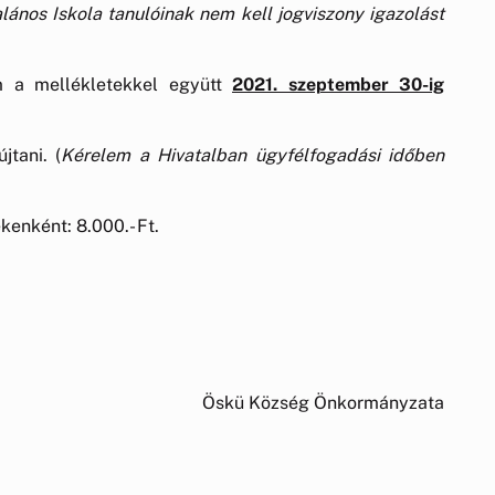
alános Iskola tanulóinak nem kell jogviszony igazolást
em a mellékletekkel együtt
2021. szeptember 30-ig
tani. (
Kérelem a Hivatalban ügyfélfogadási időben
enként: 8.000.- Ft.
Község Önkormányzata