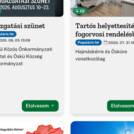
Új!
zgatási szünet
Tartós helyettesíté
fogorvosi rendelés
láris hír
26. 08. 05 13:08
Populáris hír
2026. 07. 31 1
üi Közös Önkormányzati
Hajmáskérre és Ösküre
tal és Öskü Község
vonatkozólag
ormányzat
Elolvasom
Elolvaso