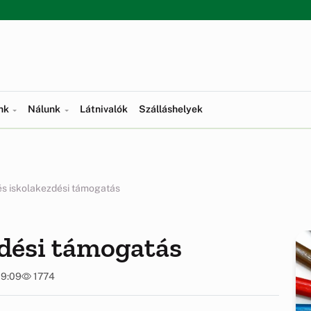
ünk
Nálunk
Látnivalók
Szálláshelyek
s iskolakezdési támogatás
zdési támogatás
09:09
1774