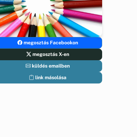
megosztás Facebookon
megosztás X-en
küldés emailben
link másolása