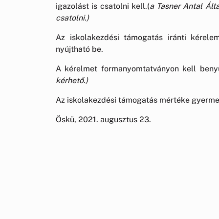
igazolást is csatolni kell.(
a Tasner Antal Ált
csatolni.)
Az iskolakezdési támogatás iránti kérel
nyújtható be.
A kérelmet formanyomtatványon kell benyúj
kérhető.)
Az iskolakezdési támogatás mértéke gyermek
Öskü, 2021. augusztus 23.
Öskü 