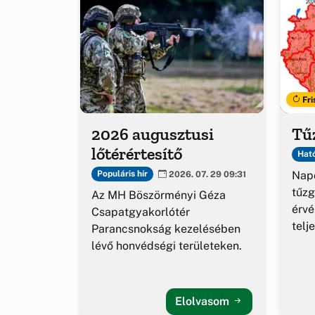
Fri
2026 augusztusi
Tűz
lőtérértesítő
Ható
Napo
Populáris hír
2026. 07. 29 09:31
tűzg
Az MH Böszörményi Géza
érv
Csapatgyakorlótér
telj
Parancsnokság kezelésében
lévő honvédségi területeken.
Elolvasom