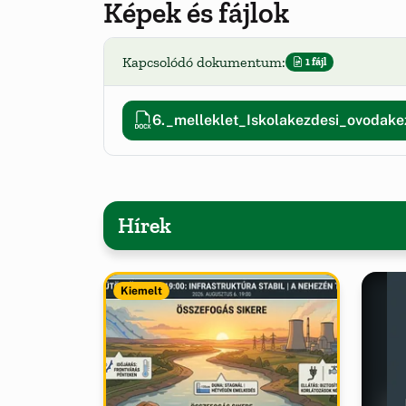
Képek és fájlok
Kapcsolódó dokumentum:
1 fájl
6._melleklet_Iskolakezdesi_ovodak
Hírek
Kiemelt