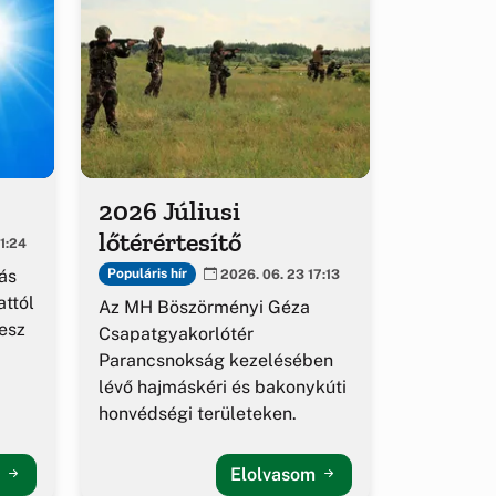
2026 Júliusi
lőtérértesítő
1:24
ás
Populáris hír
2026. 06. 23 17:13
ttól
Az MH Böszörményi Géza
esz
Csapatgyakorlótér
Parancsnokság kezelésében
lévő hajmáskéri és bakonykúti
honvédségi területeken.
m
Elolvasom