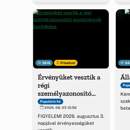
3616
Frissítve!
34
Érvényüket vesztik a
Áll
régi
Popu
személyazonosító
Kém
igazolványok
sza
Populáris hír
beta
2026. 08. 03 12:56
FIGYELEM! 2026. augusztus 3.
napjával érvényességüket