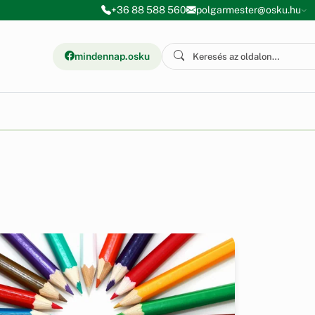
+36 88 588 560
polgarmester@osku.hu
mindennap.osku