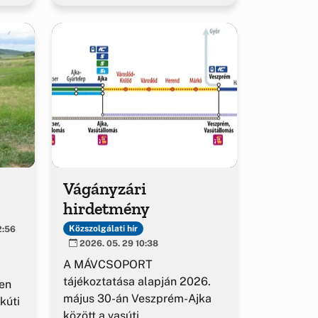
Vágányzári
hirdetmény
Közszolgálati hír
2:56
2026. 05. 29 10:38
A MÁVCSOPORT
tájékoztatása alapján 2026.
en
május 30-án Veszprém-Ajka
kúti
között a vasúti