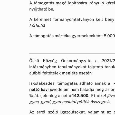
A támogatás megállapítására irányuló kére
nyújtható be.
A kérelmet formanyomtatványon kell benyú
kérhető
)
A támogatás mértéke gyermekenként: 8.000.-
Öskü Község Önkormányzata a 2021/202
intézményben tanulmányokat folytató tanuló
alábbi feltételek megléte esetén:
Iskolakezdési támogatás adható annak a k
nettó havi
jövedelem nem haladja meg az ör
%-át. (jelenleg a nettó
142.500
.- Ft-ot)
A jöv
gyes, gyed, gyet családi pótlék összege is.
Az erről szóló igazolásokat, valamint az ok