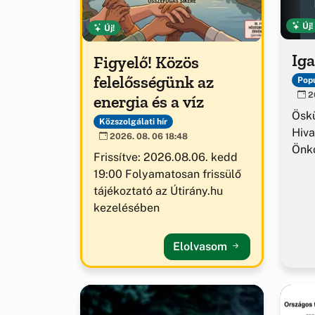
Új!
Új!
Iga
Figyelő! Közös
felelősségünk az
Popu
20
energia és a víz
Ösk
Közszolgálati hír
Hiva
2026. 08. 06 18:48
Önk
Frissítve: 2026.08.06. kedd
19:00 Folyamatosan frissülő
tájékoztató az Útirány.hu
kezelésében
Elolvasom