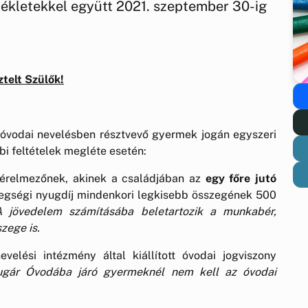
lékletekkel együtt 2021. szeptember 30-ig
ztelt Szülők!
vodai nevelésben résztvevő gyermek jogán egyszeri
i feltételek megléte esetén:
érelmezőnek, akinek a családjában az
egy főre jutó
regségi nyugdíj mindenkori legkisebb összegének 500
A jövedelem számításába beletartozik a munkabér,
zege is.
velési intézmény által kiállított óvodai jogviszony
ugár Óvodába járó gyermeknél nem kell az óvodai