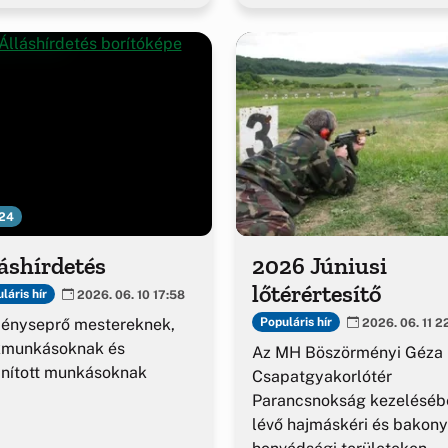
24
áshírdetés
2026 Júniusi
lőtérértesítő
láris hír
2026. 06. 10 17:58
ényseprő mestereknek,
Populáris hír
2026. 06. 11 2
kmunkásoknak és
Az MH Böszörményi Géza
nított munkásoknak
Csapatgyakorlótér
Parancsnokság kezeléséb
lévő hajmáskéri és bakony