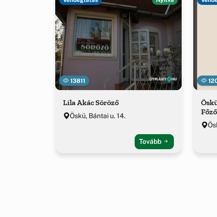
13811
12
Lila Akác Söröző
Ösk
Főz
Öskü, Bántai u. 14.
Ös
Tovább