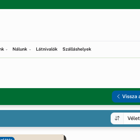
ünk
Nálunk
Látnivalók
Szálláshelyek
Vissza 
glátás