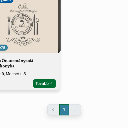
075
ü Önkormányzati
őkonyha
kü, Mecset u.3
Tovább
1