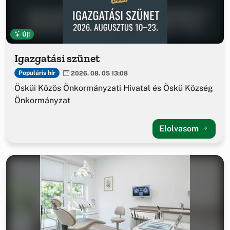
Új!
Igazgatási szünet
Populáris hír
2026. 08. 05 13:08
Ösküi Közös Önkormányzati Hivatal és Öskü Község
Önkormányzat
Elolvasom