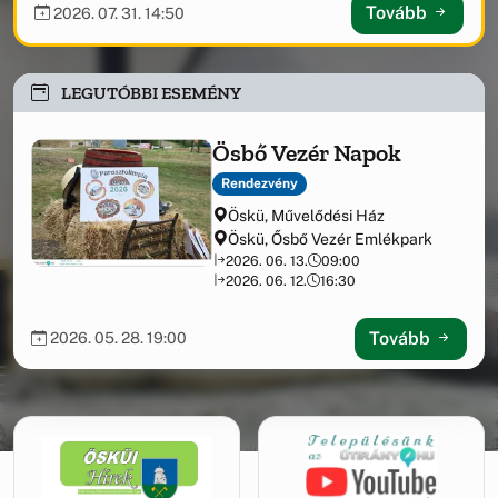
kezelésében
Tovább
2026. 07. 31. 14:50
LEGUTÓBBI ESEMÉNY
Ösbő Vezér Napok
Rendezvény
Öskü, Művelődési Ház
Öskü, Ősbő Vezér Emlékpark
2026. 06. 13.
09:00
2026. 06. 12.
16:30
Tovább
2026. 05. 28. 19:00
Támogatási információk