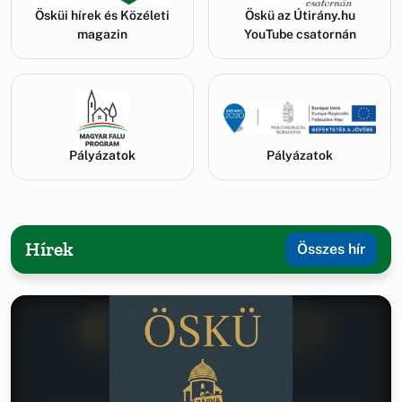
Ösküi hírek és Közéleti
Öskü az Útirány.hu
magazin
YouTube csatornán
Pályázatok
Pályázatok
Hírek
Összes hír