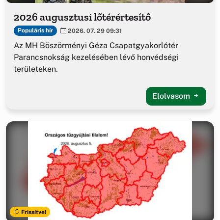
2026 augusztusi lőtérértesítő
Populáris hír
2026. 07. 29 09:31
Az MH Böszörményi Géza Csapatgyakorlótér
Parancsnokság kezelésében lévő honvédségi
területeken.
Elolvasom
Frissítve!