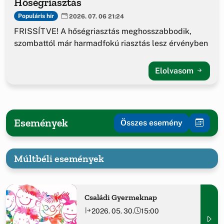
Hőségriasztás
Populáris hír
2026. 07. 06 21:24
FRISSÍTVE! A hőségriasztás meghosszabbodik,
szombattól már harmadfokú riasztás lesz érvényben
Elolvasom
Események
Összes esemény
Múltbéli események
Családi Gyermeknap
2026. 05. 30.
15:00