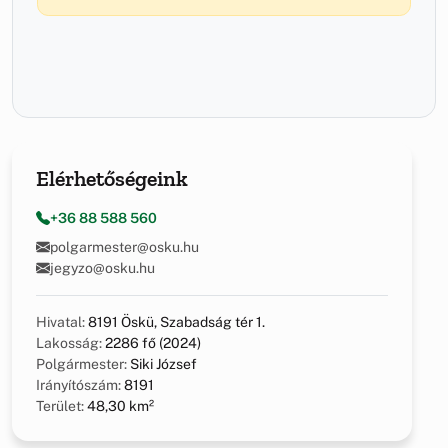
Elérhetőségeink
+36 88 588 560
polgarmester@osku.hu
jegyzo@osku.hu
Hivatal:
8191 Öskü, Szabadság tér 1.
Lakosság:
2286 fő (2024)
Polgármester:
Siki József
Irányítószám:
8191
Terület:
48,30 km²