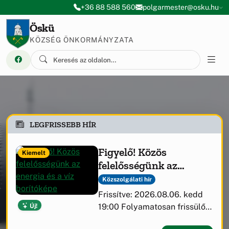
Ugrás a menüre
Ugrás a tartalomra
+36 88 588 560
polgarmester@osku.hu
Öskü
KÖZSÉG ÖNKORMÁNYZATA
LEGFRISSEBB HÍR
Figyelő! Közös
Kiemelt
felelősségünk az
energia és a víz
Közszolgálati hír
Frissítve: 2026.08.06. kedd
Új!
19:00 Folyamatosan frissülő
tájékoztató az Útirány.hu