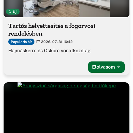
Új!
Tartós helyettesítés a fogorvosi
rendelésben
Populáris hír
2026. 07. 31 16:42
Hajmáskérre és Ösküre vonatkozólag
Elolvasom