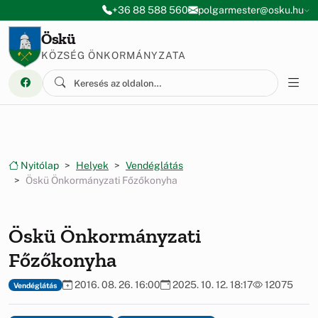
Ugrás a menüre
Ugrás a tartalomra
+36 88 588 560
polgarmester@osku.hu
Öskü
KÖZSÉG ÖNKORMÁNYZATA
Nyitólap
Helyek
Vendéglátás
Öskü Önkormányzati Főzőkonyha
Öskü Önkormányzati
Főzőkonyha
2016. 08. 26. 16:00
2025. 10. 12. 18:17
12075
Vendéglátás