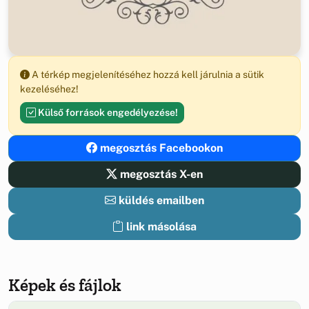
A térkép megjelenítéséhez hozzá kell járulnia a sütik
kezeléséhez!
Külső források engedélyezése!
megosztás Facebookon
megosztás X-en
küldés emailben
link másolása
Képek és fájlok