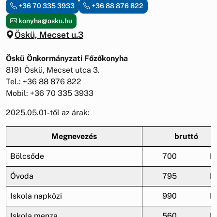
+36 70 335 3933
+36 88 876 822
konyha@osku.hu
Öskü, Mecset u.3
Öskü Önkormányzati Főzőkonyha
8191 Öskü, Mecset utca 3.
Tel.: +36 88 876 822
Mobil: +36 70 335 3933
2025.05.01-től az árak:
Megnevezés
bruttó
Bölcsőde
700
F
Óvoda
795
F
Iskola napközi
990
F
Iskola menza
560
F