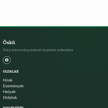
Öskü
Öskü önkormányzatának hivatalos weboldala
OLDALAK
Hírek
Események
Helyek
Oldalak