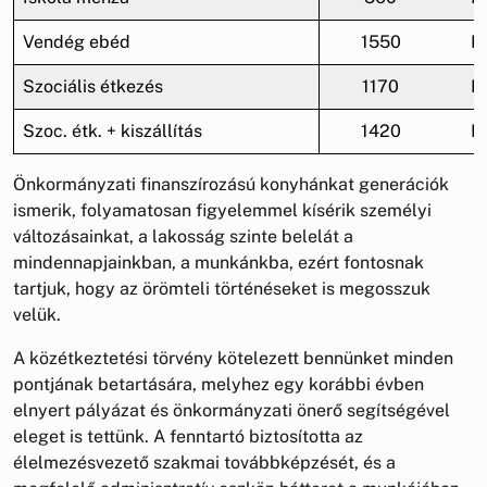
Vendég ebéd
1550
F
Szociális étkezés
1170
F
Szoc. étk. + kiszállítás
1420
F
Önkormányzati finanszírozású konyhánkat generációk
ismerik, folyamatosan figyelemmel kísérik személyi
változásainkat, a lakosság szinte belelát a
mindennapjainkban, a munkánkba, ezért fontosnak
tartjuk, hogy az örömteli történéseket is megosszuk
velük.
A közétkeztetési törvény kötelezett bennünket minden
pontjának betartására, melyhez egy korábbi évben
elnyert pályázat és önkormányzati önerő segítségével
eleget is tettünk. A fenntartó biztosította az
élelmezésvezető szakmai továbbképzését, és a