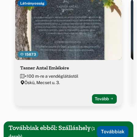
Látványosság
15873
Tasner Antal Emlékére
<100 m-re a vendéglátástól
Öskü, Mecset u. 3.
Tovább
Továbbiak ebből: Szálláshely
(1
Továbbiak
darab)