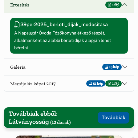
Értesítés
1 fájl
39per2025_berleti_dijak_modositasa
A Napsugár Óvoda Főzőkonyha étkező részét,
alkalmanként az alábbi bérleti díjak alapján lehet
bérelni...
Galéria
15 kép
Megújulás képei 2017
51 kép
1 fájl
Továbbiak ebből:
Továbbiak
Látványosság
(12 darab)