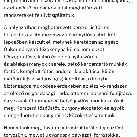
megfelelő adminisztratív eszköz-hátteret a munkájához,
az ellenőrző hatóságok által meghatározott
rendszereket felülvizsgáltattuk.
A pályázatban meghatározott korszerűsítés és
fejlesztés az élelmezésvezető irányítása alatt két
lépcsőben készült el, melynek keretében az egész
Önkormányzati főzőkonyha külső homlokzat-
hőszigetelése, külső és belső nyílászárók
és ablakpárkányok cseréje, belső karbantartó munkák,
festés, komplett fűtésrendszer kialakítása, külön
mérőórák (víz, villany, gáz) kiépítése, a konyha
biztonságos működése érdekében az elszívó-rendszer,
az öltöző és gazdasági iroda, étterem időszerű felújítása,
és sok-sok állagmegóvó belső javítási munka valósult
meg. Korszerű főzőüstöt, burgonyakoptatót és egyéb
elengedhetetlen konyhai eszközöket vásároltunk.
Nem állunk meg, további infrastrukturális fejlesztést
tervezünk, melyet ugyancsak pályázati forrásokkal