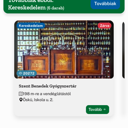
Továbbiak
Kereskedelem
(6 darab)
Kereskedelem
Zárva
20272
Szent Benedek Gyógyszertár
198 m-re a vendéglátástól
Öskü, Iskola u. 2.
Tovább