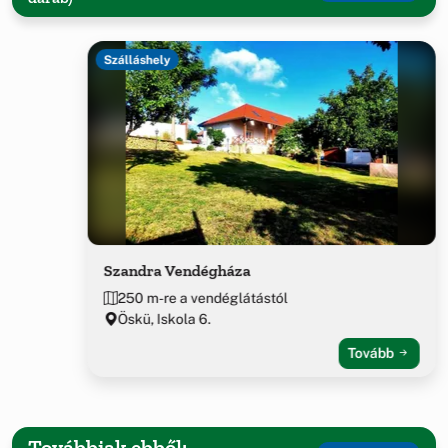
Szálláshely
Szandra Vendégháza
250 m-re a vendéglátástól
Öskü, Iskola 6.
Tovább
Továbbiak ebből: