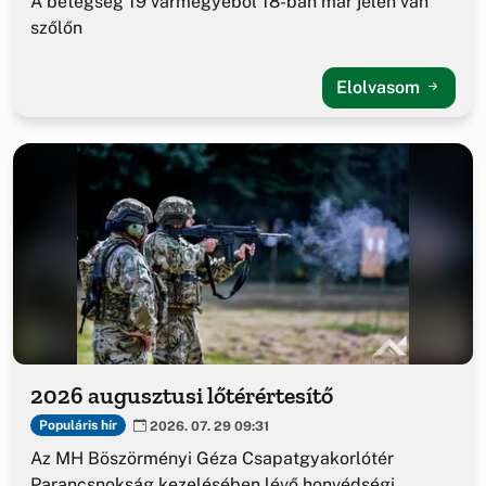
A betegség 19 vármegyéből 18-ban már jelen van
szőlőn
Elolvasom
2026 augusztusi lőtérértesítő
Populáris hír
2026. 07. 29 09:31
Az MH Böszörményi Géza Csapatgyakorlótér
Parancsnokság kezelésében lévő honvédségi