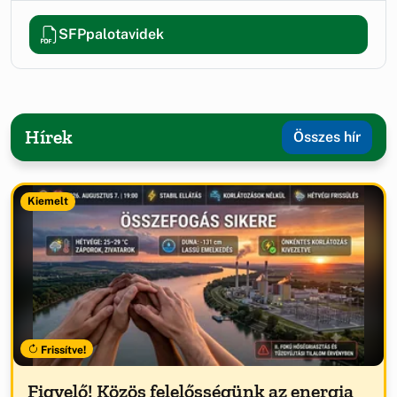
SFPpalotavidek
Hírek
Összes hír
Kiemelt
Frissítve!
Figyelő! Közös felelősségünk az energia