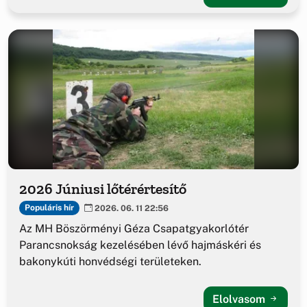
2026 Júniusi lőtérértesítő
Populáris hír
2026. 06. 11 22:56
Az MH Böszörményi Géza Csapatgyakorlótér
Parancsnokság kezelésében lévő hajmáskéri és
bakonykúti honvédségi területeken.
Elolvasom