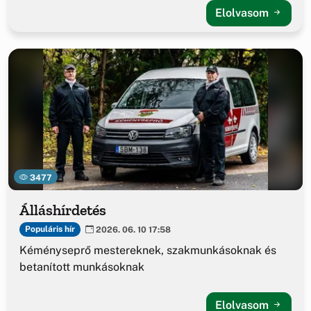
Elolvasom
3477
Álláshírdetés
Populáris hír
2026. 06. 10 17:58
Kéményseprő mestereknek, szakmunkásoknak és
betanított munkásoknak
Elolvasom