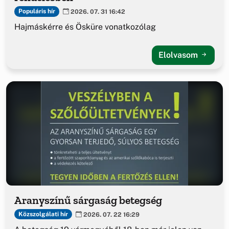
Populáris hír
2026. 07. 31 16:42
Hajmáskérre és Ösküre vonatkozólag
Elolvasom
Aranyszínű sárgaság betegség
Közszolgálati hír
2026. 07. 22 16:29