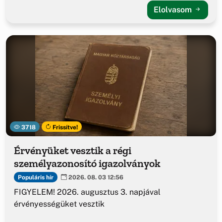
Elolvasom
3718
Frissítve!
Érvényüket vesztik a régi
személyazonosító igazolványok
Populáris hír
2026. 08. 03 12:56
FIGYELEM! 2026. augusztus 3. napjával
érvényességüket vesztik