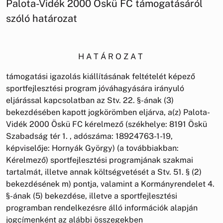
Palota-Vidék 2000 Öskü FC támogatásáról
szóló határozat
H A T Á R O Z A T
támogatási igazolás kiállításának feltételét képező
sportfejlesztési program jóváhagyására irányuló
eljárással kapcsolatban az Stv. 22. §-ának (3)
bekezdésében kapott jogkörömben eljárva, a(z) Palota-
Vidék 2000 Öskü FC kérelmező (székhelye: 8191 Öskü
Szabadság tér 1. , adószáma: 18924763-1-19,
képviselője: Hornyák György) (a továbbiakban:
Kérelmező) sportfejlesztési programjának szakmai
tartalmát, illetve annak költségvetését a Stv. 51. § (2)
bekezdésének m) pontja, valamint a Kormányrendelet 4.
§-ának (5) bekezdése, illetve a sportfejlesztési
programban rendelkezésre álló információk alapján
jogcímenként az alábbi összegekben