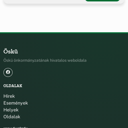
Öskü
Öskü önkormányzatának hivatalos weboldala
OLDALAK
Hírek
Események
Helyek
Oldalak