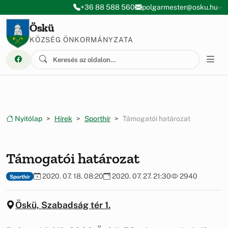
Ugrás a menüre
Ugrás a tartalomra
+36 88 588 560
polgarmester@osku.hu
Öskü
KÖZSÉG ÖNKORMÁNYZATA
Nyitólap
Hírek
Sporthír
Támogatói határozat
Támogatói határozat
2020. 07. 18. 08:20
2020. 07. 27. 21:30
2940
Sporthír
Öskü, Szabadság tér 1.