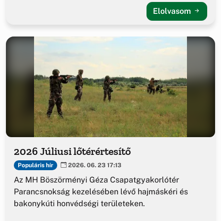
Elolvasom
2026 Júliusi lőtérértesítő
Populáris hír
2026. 06. 23 17:13
Az MH Böszörményi Géza Csapatgyakorlótér
Parancsnokság kezelésében lévő hajmáskéri és
bakonykúti honvédségi területeken.