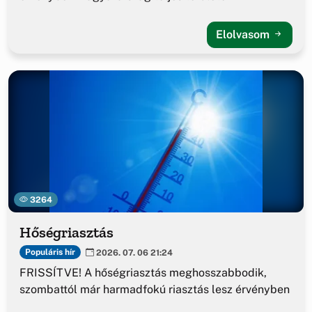
Elolvasom
3264
Hőségriasztás
Populáris hír
2026. 07. 06 21:24
FRISSÍTVE! A hőségriasztás meghosszabbodik,
szombattól már harmadfokú riasztás lesz érvényben