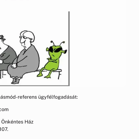
násmód-referens ügyfélfogadását:
.com
s Önkéntes Ház
107.