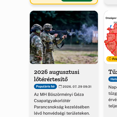
Fri
2026 augusztusi
Tűz
lőtérértesítő
Ható
Napo
Populáris hír
2026. 07. 29 09:31
tűzg
Az MH Böszörményi Géza
érv
Csapatgyakorlótér
telj
Parancsnokság kezelésében
lévő honvédségi területeken.