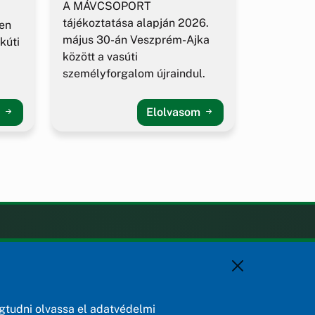
A MÁVCSOPORT
tájékoztatása alapján 2026.
en
május 30-án Veszprém-Ajka
kúti
között a vasúti
személyforgalom újraindul.
m
Elolvasom
KAPCSOLAT
+36 88 588 560
polgarmester@osku.hu
jegyzo@osku.hu
tudni olvassa el adatvédelmi