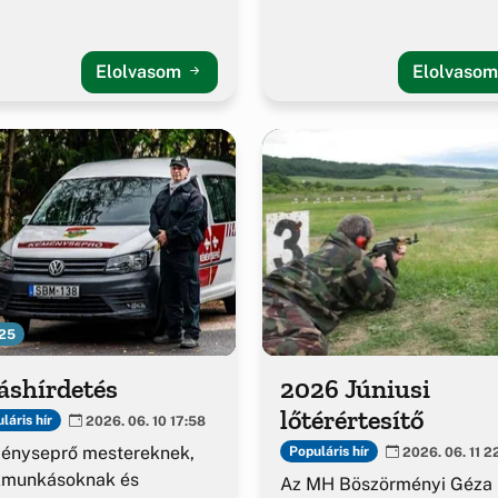
Elolvasom
Elolvaso
25
áshírdetés
2026 Júniusi
lőtérértesítő
láris hír
2026. 06. 10 17:58
ényseprő mestereknek,
Populáris hír
2026. 06. 11 2
kmunkásoknak és
Az MH Böszörményi Géza