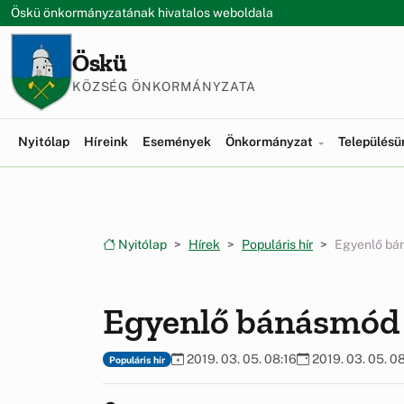
Ugrás a menüre
Ugrás a tartalomra
Öskü önkormányzatának hivatalos weboldala
Öskü
KÖZSÉG ÖNKORMÁNYZATA
Nyitólap
Híreink
Események
Önkormányzat
Település
Nyitólap
Hírek
Populáris hír
Egyenlő bá
Egyenlő bánásmód 
2019. 03. 05. 08:16
2019. 03. 05. 08
Populáris hír