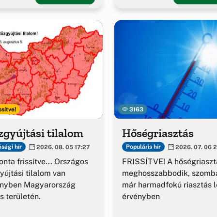
ssítve!
3163
gyújtási tilalom
Hőségriasztás
sági hír
Populáris hír
2026. 08. 05 17:27
2026. 07. 06 2
nta frissítve... Országos
FRISSÍTVE! A hőségriaszt
yújtási tilalom van
meghosszabbodik, szomba
ényben Magyarország
már harmadfokú riasztás l
es területén.
érvényben