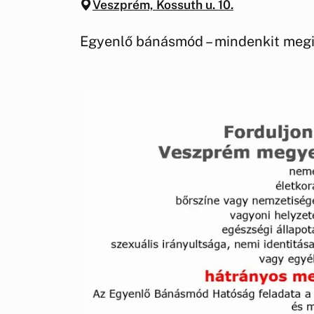
Veszprém, Kossuth u. 10.
Egyenlő bánásmód – mindenkit megil