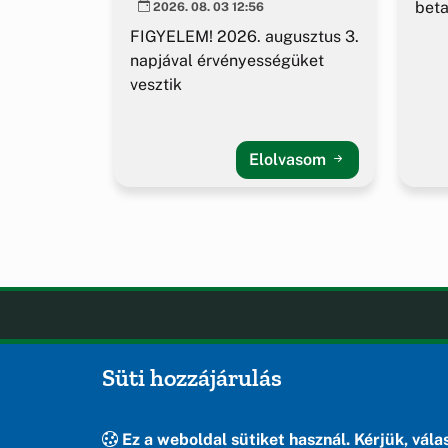
beta
2026. 08. 03 12:56
FIGYELEM! 2026. augusztus 3.
napjával érvényességüket
vesztik
Elolvasom
Öskü
OLDA
Süti hozzájárulás
Hírek
Öskü önkormányzatának hivatalos
Esem
weboldala
Hely
Ez a weboldal sütiket használ. Kérjük, válas