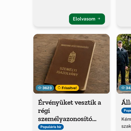
Elolvasom
3623
Frissítve!
34
Érvényüket vesztik a
Áll
régi
Popu
személyazonosító
Kém
igazolványok
sza
Populáris hír