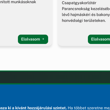
nított munkásoknak
Csapatgyakorlótér
Parancsnokság kezeléséb
lévő hajmáskéri és bakony
honvédségi területeken.
Elolvasom
Elolvaso
LAK
KIEGÉSZÍTÉS
Impresszum
ények
ek
sza ki a kívánt hozzájárulási szintet.
Ha többet szeretne meg