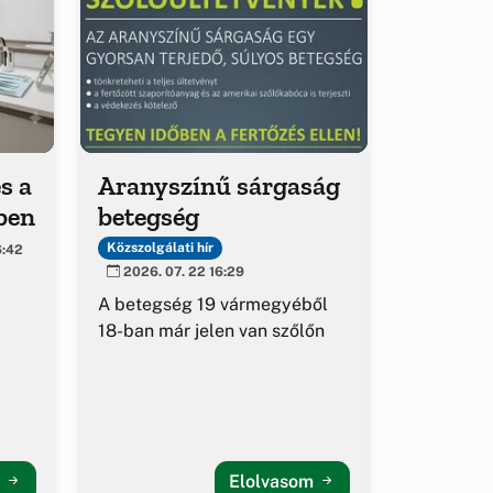
s a
Aranyszínű sárgaság
ben
betegség
Közszolgálati hír
6:42
2026. 07. 22 16:29
A betegség 19 vármegyéből
18-ban már jelen van szőlőn
m
Elolvasom