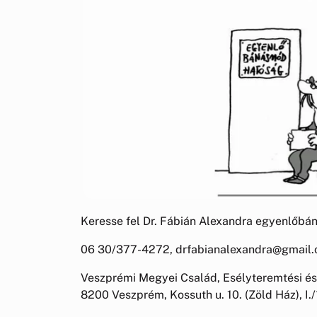
Keresse fel Dr. Fábián Alexandra egyenlőbá
06 30/377-4272, drfabianalexandra@gmail
Veszprémi Megyei Család, Esélyteremtési é
8200 Veszprém, Kossuth u. 10. (Zöld Ház), I./