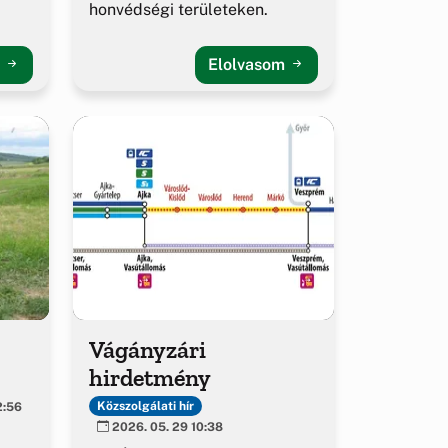
honvédségi területeken.
m
Elolvasom
Vágányzári
hirdetmény
Közszolgálati hír
2:56
2026. 05. 29 10:38