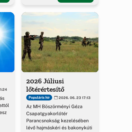
2026 Júliusi
lőtérértesítő
1:24
ás
Populáris hír
2026. 06. 23 17:13
ttól
Az MH Böszörményi Géza
esz
Csapatgyakorlótér
Parancsnokság kezelésében
lévő hajmáskéri és bakonykúti