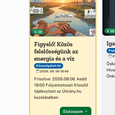
Új!
Új!
Iga
Figyelő! Közös
felelősségünk az
Popu
20
energia és a víz
Ösk
Közszolgálati hír
Hiva
2026. 08. 06 18:48
Önk
Frissítve: 2026.08.06. kedd
19:00 Folyamatosan frissülő
tájékoztató az Útirány.hu
kezelésében
Elolvasom