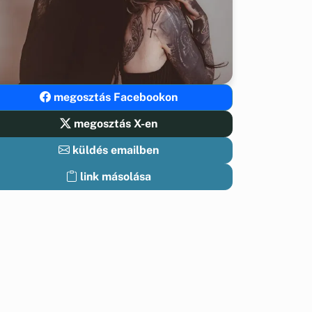
megosztás Facebookon
megosztás X-en
küldés emailben
link másolása