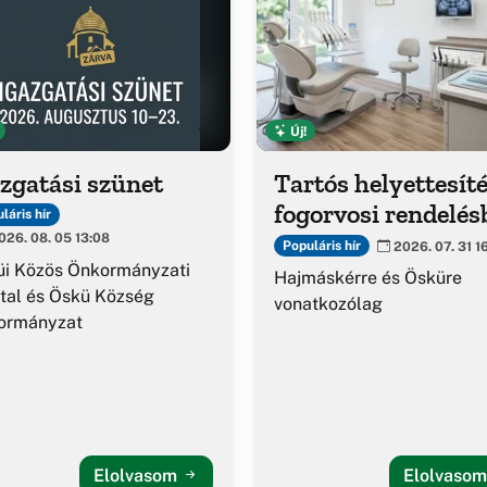
Új!
zgatási szünet
Tartós helyettesíté
fogorvosi rendelés
láris hír
26. 08. 05 13:08
Populáris hír
2026. 07. 31 1
üi Közös Önkormányzati
Hajmáskérre és Ösküre
tal és Öskü Község
vonatkozólag
ormányzat
Elolvasom
Elolvaso