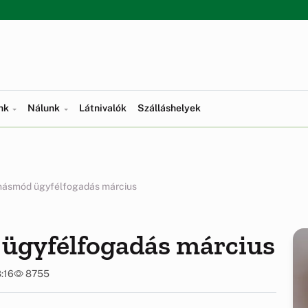
ünk
Nálunk
Látnivalók
Szálláshelyek
násmód ügyfélfogadás március
ügyfélfogadás március
:16
8755