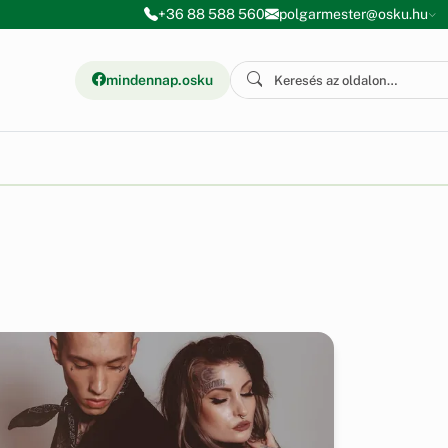
+36 88 588 560
polgarmester@osku.hu
mindennap.osku