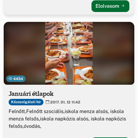
Elolvasom
4454
Januári étlapok
Közszolgálati hír
2017. 01. 12 11:42
Felnőtt,Felnőtt szociális,iskola menza alsós, iskola
menza felsős,iskola napközis alsós, iskola napközis
felsős,óvodás,