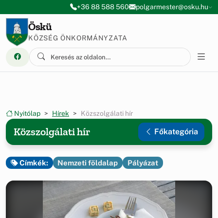
Ugrás a menüre
Ugrás a tartalomra
+36 88 588 560
polgarmester@osku.hu
Öskü
KÖZSÉG ÖNKORMÁNYZATA
Nyitólap
Hírek
Közszolgálati hír
Közszolgálati hír
Főkategória
Nemzeti földalap
Pályázat
Címkék: