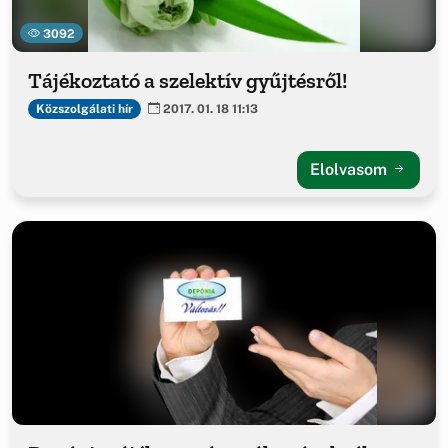
3092
Tájékoztató a szelektív gyűjtésről!
Közszolgálati hír
2017. 01. 18 11:13
Elolvasom