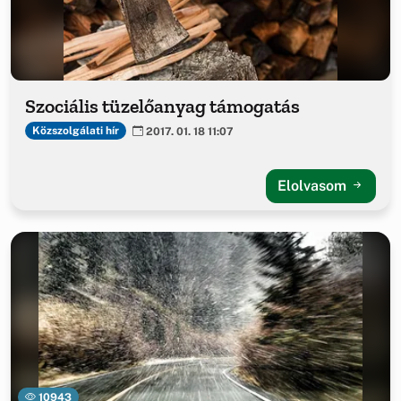
Szociális tüzelőanyag támogatás
Közszolgálati hír
2017. 01. 18 11:07
Elolvasom
10943