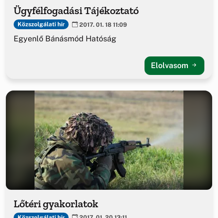
Ügyfélfogadási Tájékoztató
Közszolgálati hír
2017. 01. 18 11:09
Egyenlő Bánásmód Hatóság
Elolvasom
Lőtéri gyakorlatok
Közszolgálati hír
2017. 01. 20 13:11