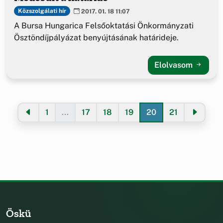
Közszolgálati hír
2017. 01. 18 11:07
A Bursa Hungarica Felsőoktatási Önkormányzati
Ösztöndíjpályázat benyújtásának határideje.
Elolvasom
1
...
17
18
19
20
21
Öskü