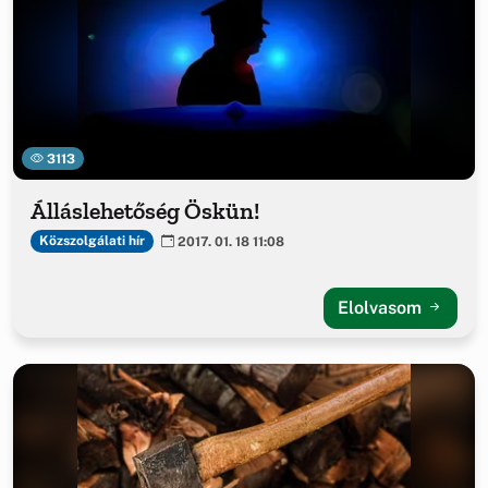
3113
Álláslehetőség Öskün!
Közszolgálati hír
2017. 01. 18 11:08
Elolvasom