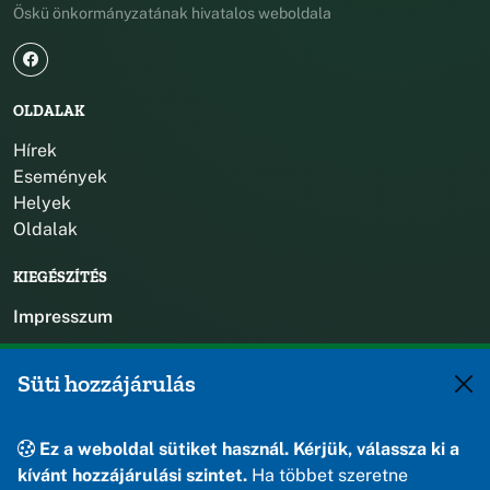
Öskü önkormányzatának hivatalos weboldala
OLDALAK
Hírek
Események
Helyek
Oldalak
KIEGÉSZÍTÉS
Impresszum
KAPCSOLAT
Süti hozzájárulás
+36 88 588 560
polgarmester@osku.hu
Ez a weboldal sütiket használ. Kérjük, válassza ki a
jegyzo@osku.hu
kívánt hozzájárulási szintet.
Ha többet szeretne
8191 Öskü, Szabadság tér 1.