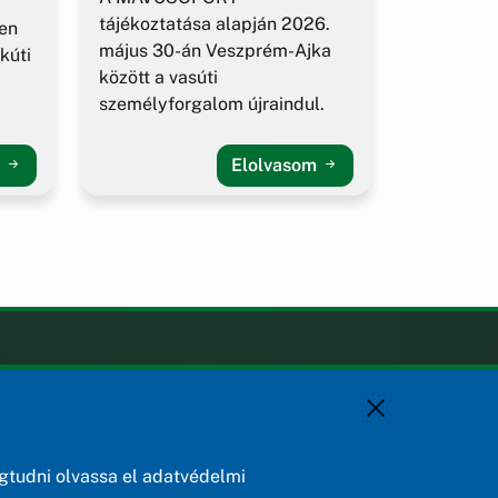
tájékoztatása alapján 2026.
en
május 30-án Veszprém-Ajka
kúti
között a vasúti
személyforgalom újraindul.
m
Elolvasom
KAPCSOLAT
+36 88 588 560
polgarmester@osku.hu
jegyzo@osku.hu
tudni olvassa el adatvédelmi
8191 Öskü, Szabadság tér 1.