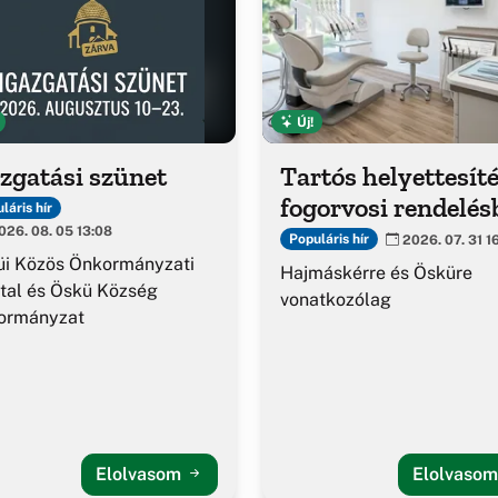
Új!
zgatási szünet
Tartós helyettesíté
fogorvosi rendelés
láris hír
26. 08. 05 13:08
Populáris hír
2026. 07. 31 1
üi Közös Önkormányzati
Hajmáskérre és Ösküre
tal és Öskü Község
vonatkozólag
ormányzat
Elolvasom
Elolvaso