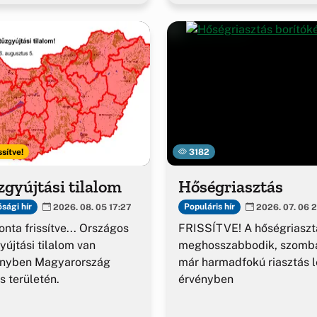
ssítve!
3182
gyújtási tilalom
Hőségriasztás
sági hír
Populáris hír
2026. 08. 05 17:27
2026. 07. 06 2
nta frissítve... Országos
FRISSÍTVE! A hőségriaszt
yújtási tilalom van
meghosszabbodik, szomba
ényben Magyarország
már harmadfokú riasztás l
es területén.
érvényben