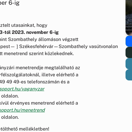
er 6-ig
sztelt utasainkat, hogy
3-tól 2023. november 6-ig
mint Szombathely állomáson végzett
dapest— ] Székesfehérvár—Szombathely vasútvonalon
t menetrend szerint közlekednek.
ányzári menetrendje megtalálható az
félszolgálatoknál, illetve elérhető a
49 49 49-es telefonszámán és a
oport.hu/vaganyzar
oldalon.
ívül érvényes menetrend elérhető a
oport.hu/menetrend
oldalon.
etölthető mellékletben!