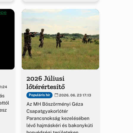
2026 Júliusi
lőtérértesítő
1:24
ás
Populáris hír
2026. 06. 23 17:13
ttól
Az MH Böszörményi Géza
esz
Csapatgyakorlótér
Parancsnokság kezelésében
lévő hajmáskéri és bakonykúti
honvédségi területeken.