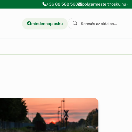
+36 88 588 560
polgarmester@osku.hu
mindennap.osku