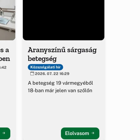
s a
Aranyszínű sárgaság
ben
betegség
Közszolgálati hír
6:42
2026. 07. 22 16:29
A betegség 19 vármegyéből
18-ban már jelen van szőlőn
m
Elolvasom