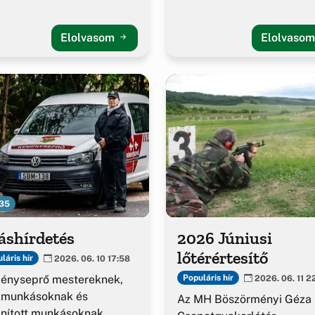
Elolvasom
Elolvaso
35
áshírdetés
2026 Júniusi
lőtérértesítő
láris hír
2026. 06. 10 17:58
ényseprő mestereknek,
Populáris hír
2026. 06. 11 2
kmunkásoknak és
Az MH Böszörményi Géza
nított munkásoknak