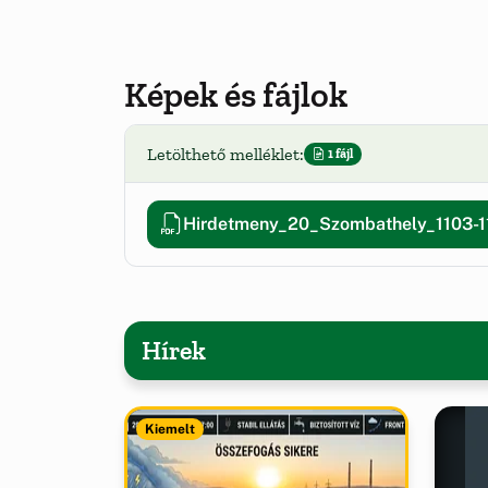
Képek és fájlok
Letölthető melléklet:
1 fájl
Hirdetmeny_20_Szombathely_1103-1
Hírek
Kiemelt