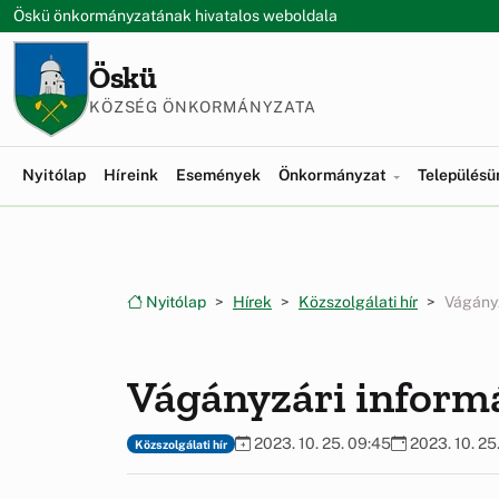
Ugrás a menüre
Ugrás a tartalomra
Öskü önkormányzatának hivatalos weboldala
Öskü
KÖZSÉG ÖNKORMÁNYZATA
Nyitólap
Híreink
Események
Önkormányzat
Település
Nyitólap
Hírek
Közszolgálati hír
Vágányz
Vágányzári inform
2023. 10. 25. 09:45
2023. 10. 25
Közszolgálati hír