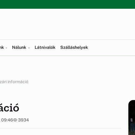
ünk
Nálunk
Látnivalók
Szálláshelyek
ári információ
áció
. 09:46
3934