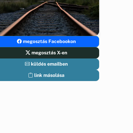
megosztás Facebookon
megosztás X-en
küldés emailben
link másolása