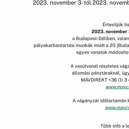
2023. november 3-tól 2023. novemb
Értesítjük ti
2023. november 
a Budapest-Déliben, vala
pályakarbantartási munkák miatt a 20 [Bu
egyes vonatok módosítot
A vasútvonal részletes vág
állomási pénztáraknál, ügy
MÁVDIREKT +36 (1) 3 
www.mavcs
A vágányzár időtartamán k
www.mavcs
Több infó a l