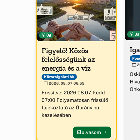
Új!
Új!
Iga
Figyelő! Közös
felelősségünk az
Popu
20
energia és a víz
Ösk
Közszolgálati hír
Hiva
2026. 08. 07 06:55
Önk
Frissítve: 2026.08.07. kedd
07:00 Folyamatosan frissülő
tájékoztató az Útirány.hu
kezelésében
Elolvasom