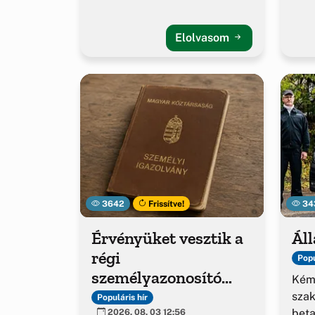
Elolvasom
3642
Frissítve!
34
Érvényüket vesztik a
Áll
régi
Popu
személyazonosító
Kém
igazolványok
sza
Populáris hír
beta
2026. 08. 03 12:56