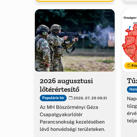
Fri
2026 augusztusi
Tűz
lőtérértesítő
Ható
Napo
Populáris hír
2026. 07. 29 09:31
tűzg
Az MH Böszörményi Géza
érv
Csapatgyakorlótér
telj
Parancsnokság kezelésében
lévő honvédségi területeken.