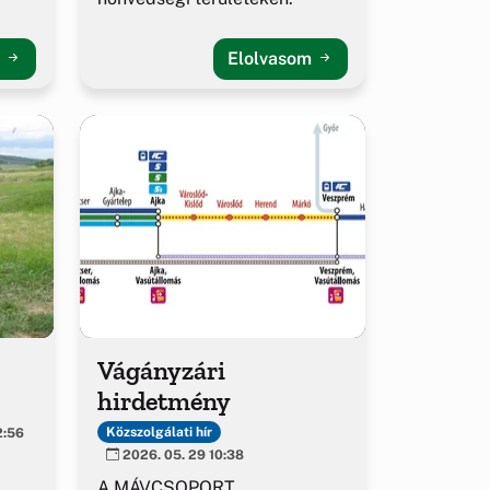
m
Elolvasom
Vágányzári
hirdetmény
Közszolgálati hír
2:56
2026. 05. 29 10:38
A MÁVCSOPORT