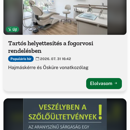
Új!
Tartós helyettesítés a fogorvosi
rendelésben
Populáris hír
2026. 07. 31 16:42
Hajmáskérre és Ösküre vonatkozólag
Elolvasom