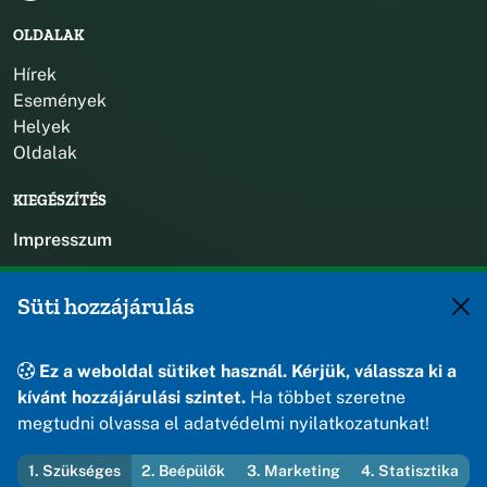
OLDALAK
Hírek
Események
Helyek
Oldalak
KIEGÉSZÍTÉS
Impresszum
KAPCSOLAT
Süti hozzájárulás
+36 88 588 560
polgarmester@osku.hu
Ez a weboldal sütiket használ. Kérjük, válassza ki a
jegyzo@osku.hu
kívánt hozzájárulási szintet.
Ha többet szeretne
8191 Öskü, Szabadság tér 1.
megtudni olvassa el adatvédelmi nyilatkozatunkat!
1. Szükséges
2. Beépülők
3. Marketing
4. Statisztika