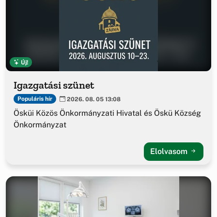
Új!
Igazgatási szünet
Populáris hír
2026. 08. 05 13:08
Ösküi Közös Önkormányzati Hivatal és Öskü Község
Önkormányzat
Elolvasom