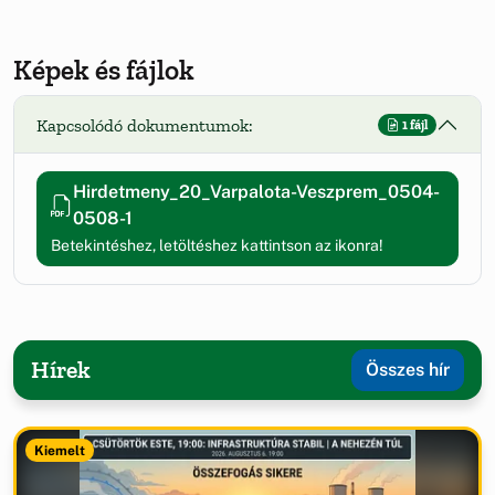
Képek és fájlok
Kapcsolódó dokumentumok:
1 fájl
Hirdetmeny_20_Varpalota-Veszprem_0504-
0508-1
Betekintéshez, letöltéshez kattintson az ikonra!
Hírek
Összes hír
Kiemelt