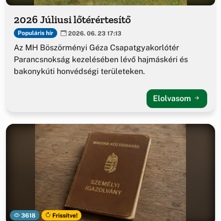
2026 Júliusi lőtérértesítő
Populáris hír
2026. 06. 23 17:13
Az MH Böszörményi Géza Csapatgyakorlótér
Parancsnokság kezelésében lévő hajmáskéri és
bakonykúti honvédségi területeken.
Elolvasom
3618
Frissítve!