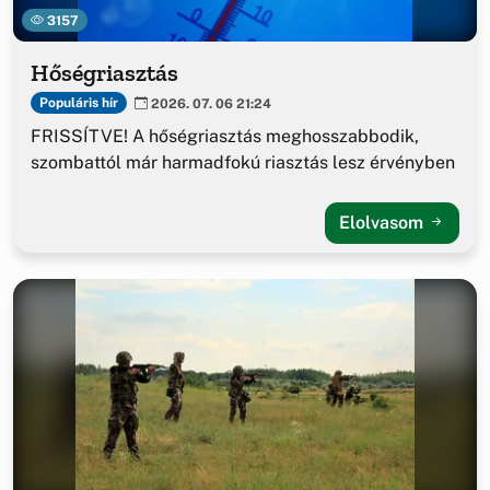
3157
Hőségriasztás
Populáris hír
2026. 07. 06 21:24
FRISSÍTVE! A hőségriasztás meghosszabbodik,
szombattól már harmadfokú riasztás lesz érvényben
Elolvasom