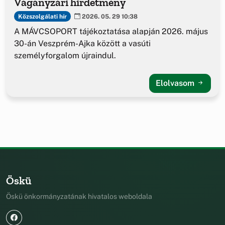
Vágányzári hirdetmény
Közszolgálati hír
2026. 05. 29 10:38
A MÁVCSOPORT tájékoztatása alapján 2026. május
30-án Veszprém-Ajka között a vasúti
személyforgalom újraindul.
Elolvasom
Öskü
Öskü önkormányzatának hivatalos weboldala