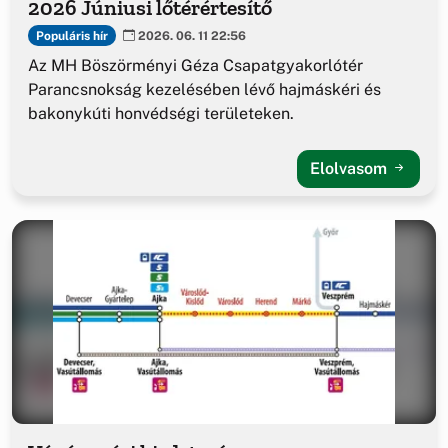
2026 Júniusi lőtérértesítő
Populáris hír
2026. 06. 11 22:56
Az MH Böszörményi Géza Csapatgyakorlótér
Parancsnokság kezelésében lévő hajmáskéri és
bakonykúti honvédségi területeken.
Elolvasom