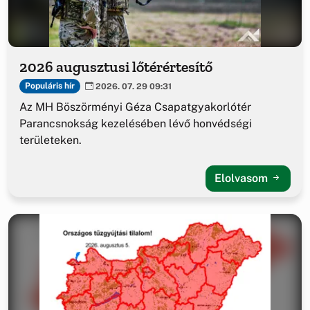
2026 augusztusi lőtérértesítő
Populáris hír
2026. 07. 29 09:31
Az MH Böszörményi Géza Csapatgyakorlótér
Parancsnokság kezelésében lévő honvédségi
területeken.
Elolvasom