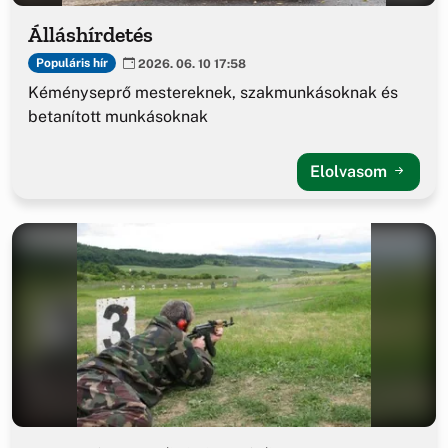
Álláshírdetés
Populáris hír
2026. 06. 10 17:58
Kéményseprő mestereknek, szakmunkásoknak és
betanított munkásoknak
Elolvasom