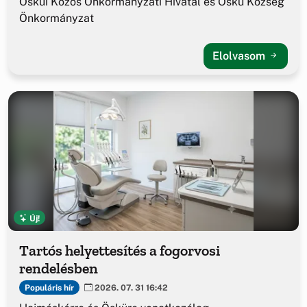
Ösküi Közös Önkormányzati Hivatal és Öskü Község
Önkormányzat
Elolvasom
Új!
Tartós helyettesítés a fogorvosi
rendelésben
Populáris hír
2026. 07. 31 16:42