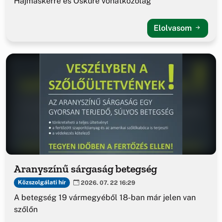
Hajmáskérre és Ösküre vonatkozólag
Elolvasom
Aranyszínű sárgaság betegség
Közszolgálati hír
2026. 07. 22 16:29
A betegség 19 vármegyéből 18-ban már jelen van
szőlőn