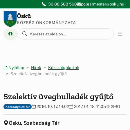
Ugrás a menüre
Ugrás a tartalomra
+36 88 588 560
polgarmester@osku.hu
Öskü
KÖZSÉG ÖNKORMÁNYZATA
Nyitólap
Hírek
Közszolgálati hír
Szelektív üveghulladék gyűjtő
Szelektív üveghulladék gyűjtő
2016. 10. 17. 14:02
2017. 01. 18. 11:05
2981
Közszolgálati hír
Öskü, Szabadság Tér