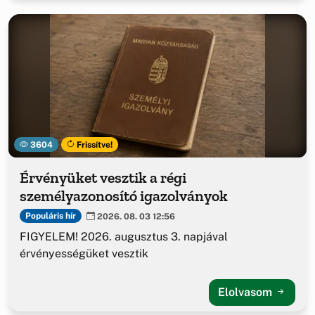
3604
Frissítve!
Érvényüket vesztik a régi
személyazonosító igazolványok
Populáris hír
2026. 08. 03 12:56
FIGYELEM! 2026. augusztus 3. napjával
érvényességüket vesztik
Elolvasom