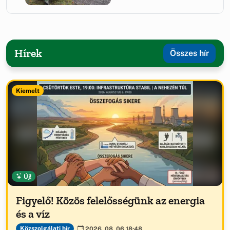
Hírek
Összes hír
Kiemelt
Új!
Figyelő! Közös felelősségünk az energia
és a víz
Közszolgálati hír
2026. 08. 06 18:48