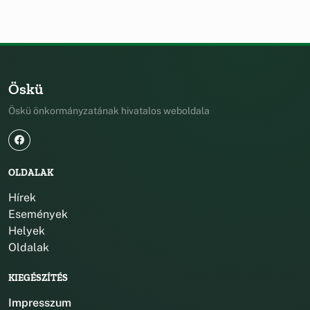
Öskü
Öskü önkormányzatának hivatalos weboldala
OLDALAK
Hírek
Események
Helyek
Oldalak
KIEGÉSZÍTÉS
Impresszum