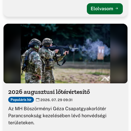
Elolvasom
2026 augusztusi lőtérértesítő
Populáris hír
2026. 07. 29 09:31
Az MH Böszörményi Géza Csapatgyakorlótér
Parancsnokság kezelésében lévő honvédségi
területeken.