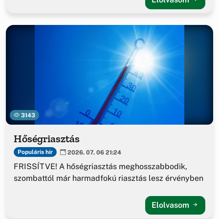
3143
Hőségriasztás
Populáris hír
2026. 07. 06 21:24
FRISSÍTVE! A hőségriasztás meghosszabbodik,
szombattól már harmadfokú riasztás lesz érvényben
Elolvasom