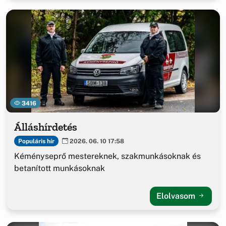
3416
Álláshírdetés
Populáris hír
2026. 06. 10 17:58
Kéményseprő mestereknek, szakmunkásoknak és
betanított munkásoknak
Elolvasom