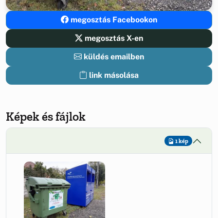
megosztás Facebookon
megosztás X-en
küldés emailben
link másolása
Képek és fájlok
1 kép