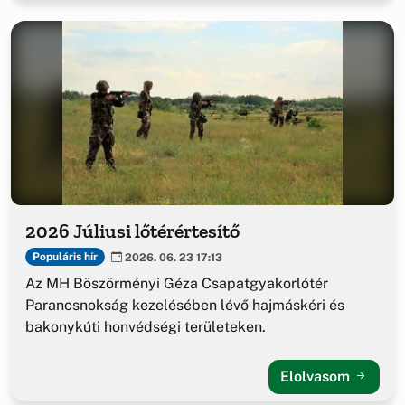
2026 Júliusi lőtérértesítő
Populáris hír
2026. 06. 23 17:13
Az MH Böszörményi Géza Csapatgyakorlótér
Parancsnokság kezelésében lévő hajmáskéri és
bakonykúti honvédségi területeken.
Elolvasom