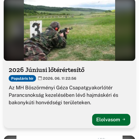
2026 Júniusi lőtérértesítő
Populáris hír
2026. 06. 11 22:56
Az MH Böszörményi Géza Csapatgyakorlótér
Parancsnokság kezelésében lévő hajmáskéri és
bakonykúti honvédségi területeken.
Elolvasom