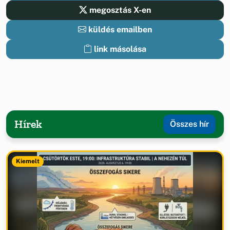
megosztás X-en
küldés emailben
link másolása
Hírek
Összes hír
Kiemelt