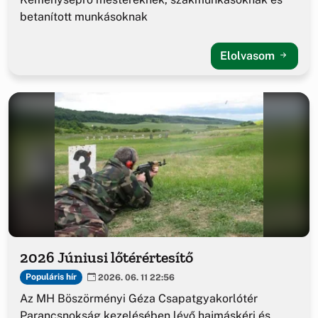
betanított munkásoknak
Elolvasom
2026 Júniusi lőtérértesítő
Populáris hír
2026. 06. 11 22:56
Az MH Böszörményi Géza Csapatgyakorlótér
Parancsnokság kezelésében lévő hajmáskéri és