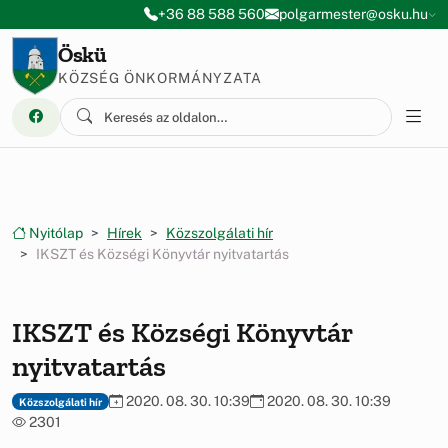
Ugrás a menüre
Ugrás a tartalomra
+36 88 588 560
polgarmester@osku.hu
Öskü
KÖZSÉG ÖNKORMÁNYZATA
Nyitólap
Hírek
Közszolgálati hír
IKSZT és Községi Könyvtár nyitvatartás
IKSZT és Községi Könyvtár
nyitvatartás
2020. 08. 30. 10:39
2020. 08. 30. 10:39
Közszolgálati hír
2301