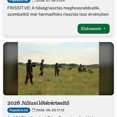
Populáris hír
2026. 07. 06 21:24
FRISSÍTVE! A hőségriasztás meghosszabbodik,
szombattól már harmadfokú riasztás lesz érvényben
Elolvasom
2026 Júliusi lőtérértesítő
Populáris hír
2026. 06. 23 17:13