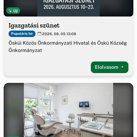
Új!
Igazgatási szünet
Populáris hír
2026. 08. 05 13:08
Ösküi Közös Önkormányzati Hivatal és Öskü Község
Önkormányzat
Elolvasom