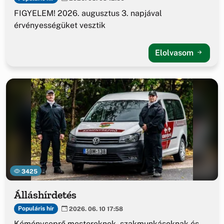
FIGYELEM! 2026. augusztus 3. napjával
érvényességüket vesztik
Elolvasom
3425
Álláshírdetés
Populáris hír
2026. 06. 10 17:58
Kéményseprő mestereknek, szakmunkásoknak és