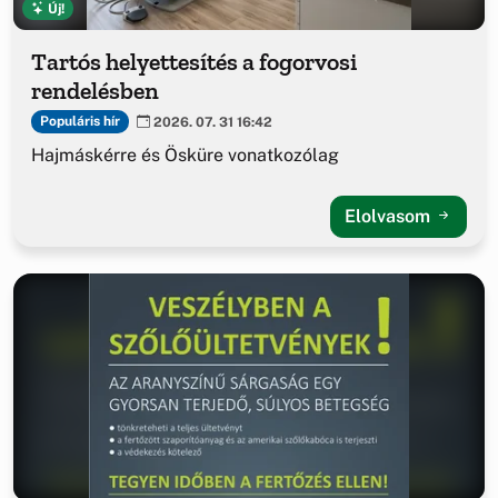
Új!
Tartós helyettesítés a fogorvosi
rendelésben
Populáris hír
2026. 07. 31 16:42
Hajmáskérre és Ösküre vonatkozólag
Elolvasom