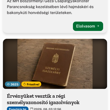
Az MH Böszörményi Géza Csapatgyakorlótér
Parancsnokság kezelésében lévő hajmáskéri és
bakonykúti honvédségi területeken.
Elolvasom
3625
Frissítve!
Érvényüket vesztik a régi
személyazonosító igazolványok
Populáris hír
2026. 08. 03 12:56