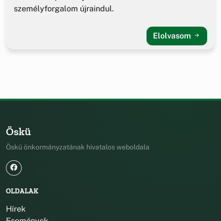
személyforgalom újraindul.
Elolvasom
Öskü
Öskü önkormányzatának hivatalos weboldala
OLDALAK
Hírek
Események