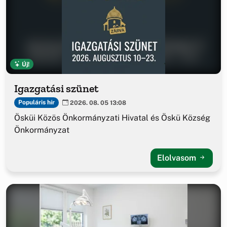
Új!
Igazgatási szünet
Populáris hír
2026. 08. 05 13:08
Ösküi Közös Önkormányzati Hivatal és Öskü Község
Önkormányzat
Elolvasom