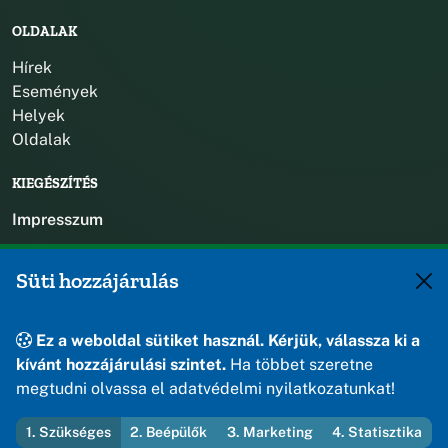
OLDALAK
Hírek
Események
Helyek
Oldalak
KIEGÉSZÍTÉS
Impresszum
KAPCSOLAT
Süti hozzájárulás
+36 88 588 560
polgarmester@osku.hu
Ez a weboldal sütiket használ. Kérjük, válassza ki a
jegyzo@osku.hu
kívánt hozzájárulási szintet.
Ha többet szeretne
8191 Öskü, Szabadság tér 1.
megtudni olvassa el adatvédelmi nyilatkozatunkat!
1. Szükséges
2. Beépülők
3. Marketing
4. Statisztika