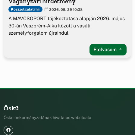
Vágányzári hirdetmény
Közszolgálati hír
2026. 05. 29 10:38
A MÁVCSOPORT tájékoztatása alapján 2026. május
30-án Veszprém-Ajka között a vasúti
személyforgalom újraindul.
Elolvasom
Öskü
Öskü önkormányzatának hivatalos weboldala