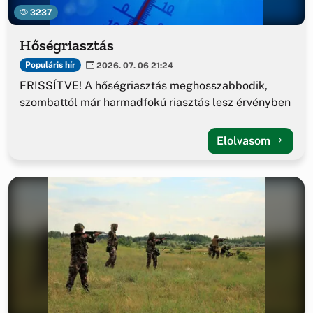
3237
Hőségriasztás
Populáris hír
2026. 07. 06 21:24
FRISSÍTVE! A hőségriasztás meghosszabbodik,
szombattól már harmadfokú riasztás lesz érvényben
Elolvasom