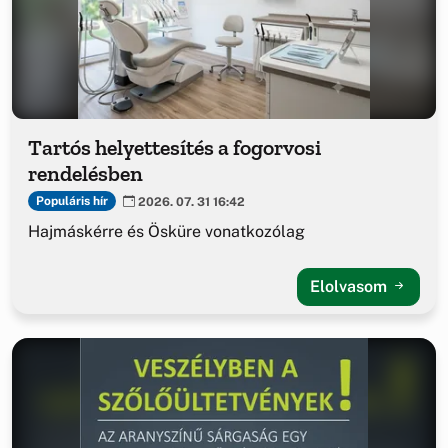
Tartós helyettesítés a fogorvosi
rendelésben
Populáris hír
2026. 07. 31 16:42
Hajmáskérre és Ösküre vonatkozólag
Elolvasom