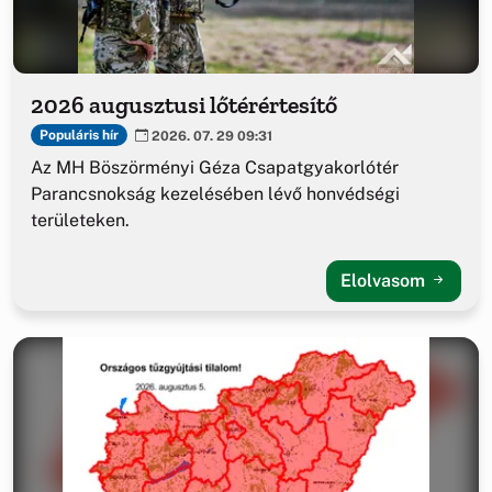
2026 augusztusi lőtérértesítő
Populáris hír
2026. 07. 29 09:31
Az MH Böszörményi Géza Csapatgyakorlótér
Parancsnokság kezelésében lévő honvédségi
területeken.
Elolvasom