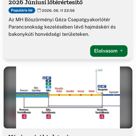
2026 Júniusi lőtérértesítő
Populáris hír
2026. 06. 11 22:56
Az MH Böszörményi Géza Csapatgyakorlótér
Parancsnokság kezelésében lévő hajmáskéri és
bakonykúti honvédségi területeken.
Elolvasom