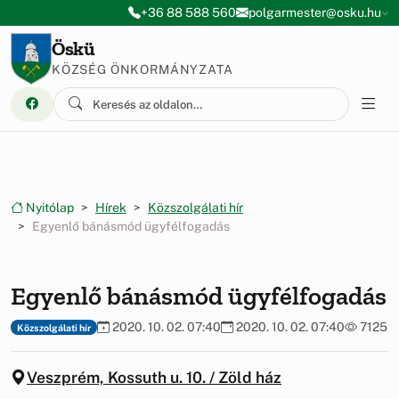
Ugrás a menüre
Ugrás a tartalomra
+36 88 588 560
polgarmester@osku.hu
Öskü
KÖZSÉG ÖNKORMÁNYZATA
Nyitólap
Hírek
Közszolgálati hír
Egyenlő bánásmód ügyfélfogadás
Egyenlő bánásmód ügyfélfogadás
2020. 10. 02. 07:40
2020. 10. 02. 07:40
7125
Közszolgálati hír
Veszprém, Kossuth u. 10. / Zöld ház