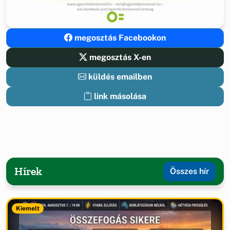
megosztás Facebookon
megosztás X-en
küldés emailben
link másolása
Hírek
Összes hír
Kiemelt