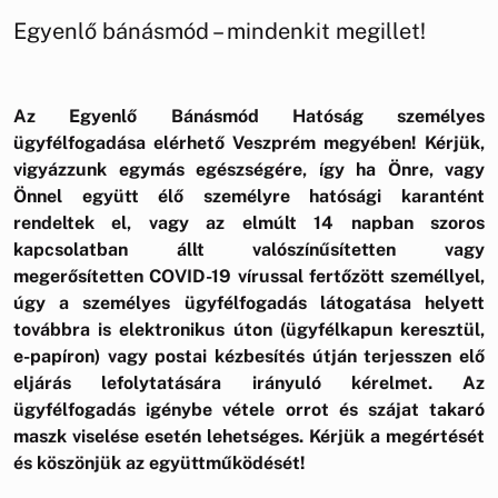
Egyenlő bánásmód – mindenkit megillet!
Az Egyenlő Bánásmód Hatóság személyes
ügyfélfogadása elérhető Veszprém megyében! Kérjük,
vigyázzunk egymás egészségére, így ha Önre, vagy
Önnel együtt élő személyre hatósági karantént
rendeltek el, vagy az elmúlt 14 napban szoros
kapcsolatban állt valószínűsítetten vagy
megerősítetten COVID-19 vírussal fertőzött személlyel,
úgy a személyes ügyfélfogadás látogatása helyett
továbbra is
elektronikus úton
(ügyfélkapun keresztül,
e-papíron)
vagy postai kézbesítés útján terjesszen elő
eljárás lefolytatására irányuló kérelmet.
Az
ügyfélfogadás igénybe vétele orrot és szájat takaró
maszk viselése esetén lehetséges.
Kérjük a megértését
és köszönjük az együttműködését!