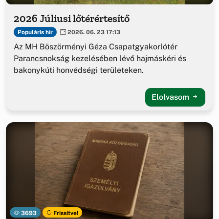
2026 Júliusi lőtérértesítő
Populáris hír
2026. 06. 23 17:13
Az MH Böszörményi Géza Csapatgyakorlótér
Parancsnokság kezelésében lévő hajmáskéri és
bakonykúti honvédségi területeken.
Elolvasom
3693
Frissítve!