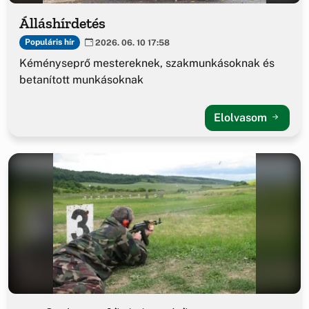
Álláshírdetés
Populáris hír
2026. 06. 10 17:58
Kéményseprő mestereknek, szakmunkásoknak és
betanított munkásoknak
Elolvasom