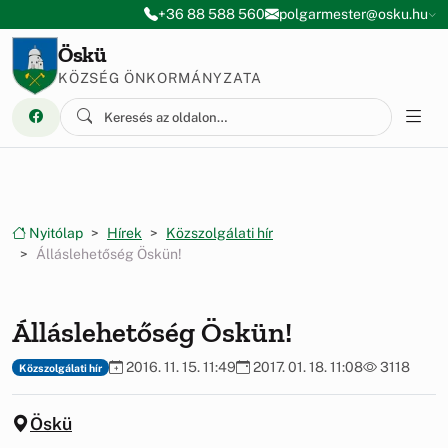
Ugrás a menüre
Ugrás a tartalomra
+36 88 588 560
polgarmester@osku.hu
Öskü
KÖZSÉG ÖNKORMÁNYZATA
Nyitólap
Hírek
Közszolgálati hír
Álláslehetőség Öskün!
Álláslehetőség Öskün!
2016. 11. 15. 11:49
2017. 01. 18. 11:08
3118
Közszolgálati hír
Öskü