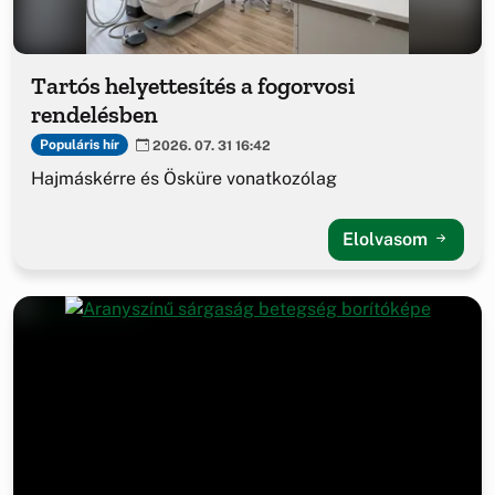
Tartós helyettesítés a fogorvosi
rendelésben
Populáris hír
2026. 07. 31 16:42
Hajmáskérre és Ösküre vonatkozólag
Elolvasom