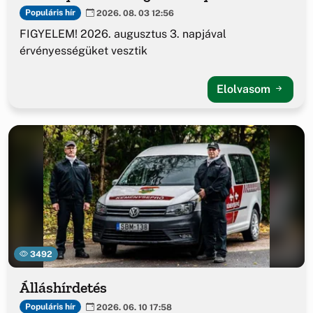
Populáris hír
2026. 08. 03 12:56
FIGYELEM! 2026. augusztus 3. napjával
érvényességüket vesztik
Elolvasom
3492
Álláshírdetés
Populáris hír
2026. 06. 10 17:58