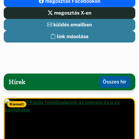
megosztás Facebookon
megosztás X-en
küldés emailben
link másolása
Hírek
Összes hír
Kiemelt