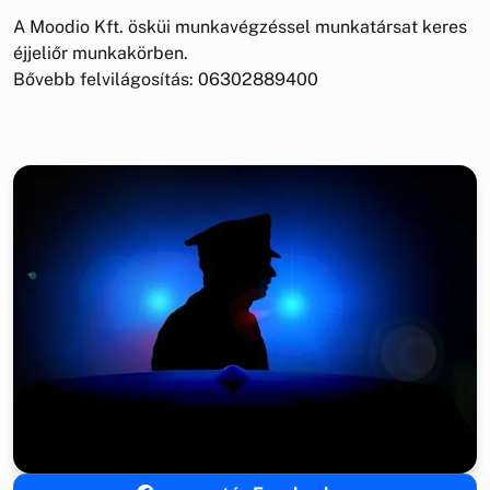
A Moodio Kft. ösküi munkavégzéssel munkatársat keres
éjjeliőr munkakörben.
Bővebb felvilágosítás: 06302889400