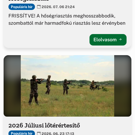
Populáris hír
2026. 07. 06 21:24
FRISSÍTVE! A hőségriasztás meghosszabbodik,
szombattól már harmadfokú riasztás lesz érvényben
Elolvasom
2026 Júliusi lőtérértesítő
Populáris hír
2026. 06. 23 17:13