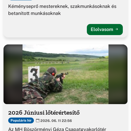
Kéményseprő mestereknek, szakmunkásoknak és
betanított munkásoknak
Elolvasom
2026 Júniusi lőtérértesítő
Populáris hír
2026. 06. 11 22:56
Az MH Böszörményi Géza Csapatgyakorlótér