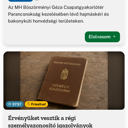
Az MH Böszörményi Géza Csapatgyakorlótér
Parancsnokság kezelésében lévő hajmáskéri és
bakonykúti honvédségi területeken.
Elolvasom
3757
Frissítve!
Érvényüket vesztik a régi
személyazonosító igazolványok