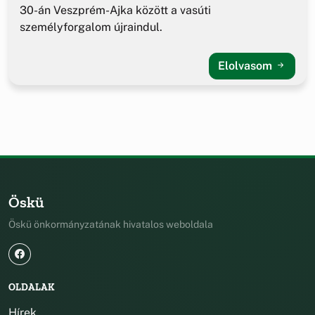
30-án Veszprém-Ajka között a vasúti
személyforgalom újraindul.
Elolvasom
Öskü
Öskü önkormányzatának hivatalos weboldala
OLDALAK
Hírek