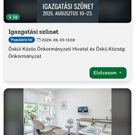
Új!
Igazgatási szünet
Populáris hír
2026. 08. 05 13:08
Ösküi Közös Önkormányzati Hivatal és Öskü Község
Önkormányzat
Elolvasom