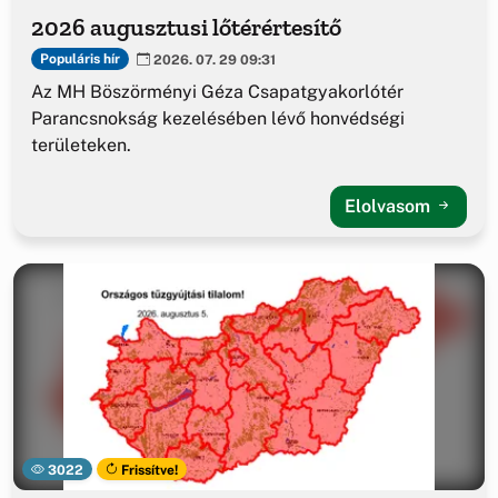
2026 augusztusi lőtérértesítő
Populáris hír
2026. 07. 29 09:31
Az MH Böszörményi Géza Csapatgyakorlótér
Parancsnokság kezelésében lévő honvédségi
területeken.
Elolvasom
3022
Frissítve!