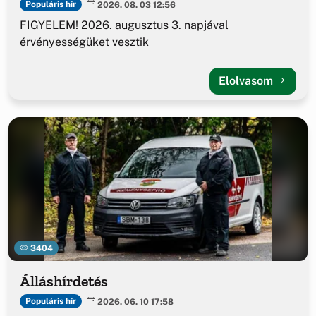
Populáris hír
2026. 08. 03 12:56
FIGYELEM! 2026. augusztus 3. napjával
érvényességüket vesztik
Elolvasom
3404
Álláshírdetés
Populáris hír
2026. 06. 10 17:58