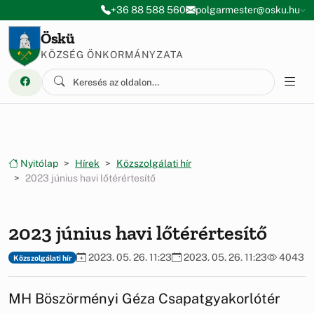
Ugrás a menüre
Ugrás a tartalomra
+36 88 588 560
polgarmester@osku.hu
Öskü
KÖZSÉG ÖNKORMÁNYZATA
Nyitólap
Hírek
Közszolgálati hír
2023 június havi lőtérértesítő
2023 június havi lőtérértesítő
2023. 05. 26. 11:23
2023. 05. 26. 11:23
4043
Közszolgálati hír
MH Böszörményi Géza Csapatgyakorlótér