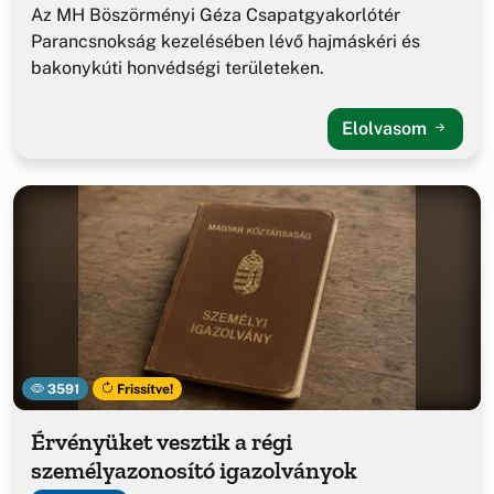
Az MH Böszörményi Géza Csapatgyakorlótér
Parancsnokság kezelésében lévő hajmáskéri és
bakonykúti honvédségi területeken.
Elolvasom
3591
Frissítve!
Érvényüket vesztik a régi
személyazonosító igazolványok