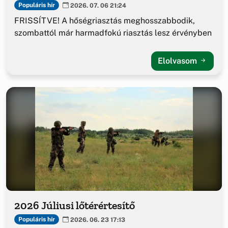
Populáris hír
2026. 07. 06 21:24
FRISSÍTVE! A hőségriasztás meghosszabbodik,
szombattól már harmadfokú riasztás lesz érvényben
Elolvasom
2026 Júliusi lőtérértesítő
Populáris hír
2026. 06. 23 17:13