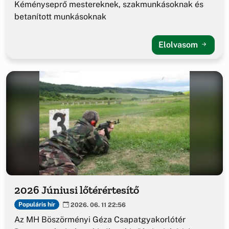
Kéményseprő mestereknek, szakmunkásoknak és
betanított munkásoknak
Elolvasom
2026 Júniusi lőtérértesítő
Populáris hír
2026. 06. 11 22:56
Az MH Böszörményi Géza Csapatgyakorlótér