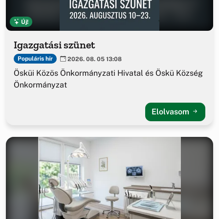
Új!
Igazgatási szünet
Populáris hír
2026. 08. 05 13:08
Ösküi Közös Önkormányzati Hivatal és Öskü Község
Önkormányzat
Elolvasom