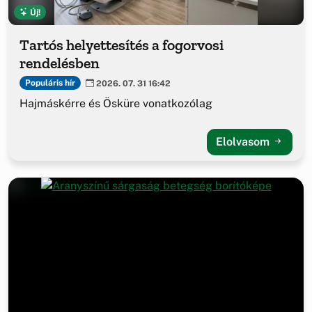
Új!
Tartós helyettesítés a fogorvosi
rendelésben
Populáris hír
2026. 07. 31 16:42
Hajmáskérre és Ösküre vonatkozólag
Elolvasom