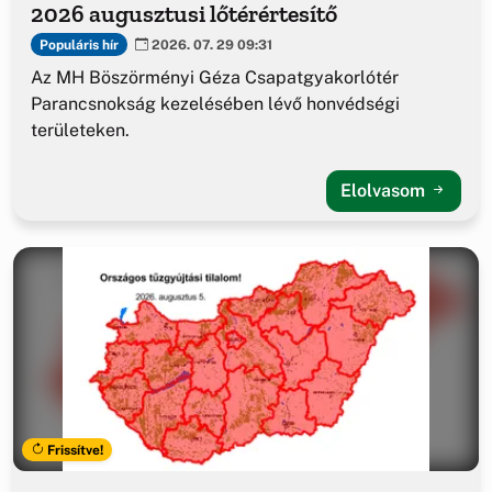
2026 augusztusi lőtérértesítő
Populáris hír
2026. 07. 29 09:31
Az MH Böszörményi Géza Csapatgyakorlótér
Parancsnokság kezelésében lévő honvédségi
területeken.
Elolvasom
Frissítve!