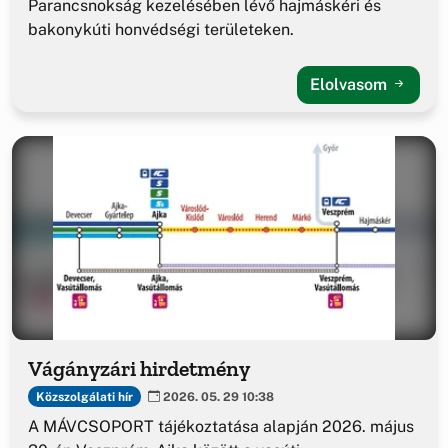
Parancsnokság kezelésében lévő hajmáskéri és
bakonykúti honvédségi területeken.
Elolvasom
Vágányzári hirdetmény
Közszolgálati hír
2026. 05. 29 10:38
A MÁVCSOPORT tájékoztatása alapján 2026. május