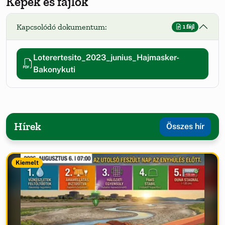
Képek és fájlok
Kapcsolódó dokumentum:
1 fájl
Loterertesito_2023_junius_Hajmasker-
Bakonykuti
Hírek
Összes hír
Kiemelt