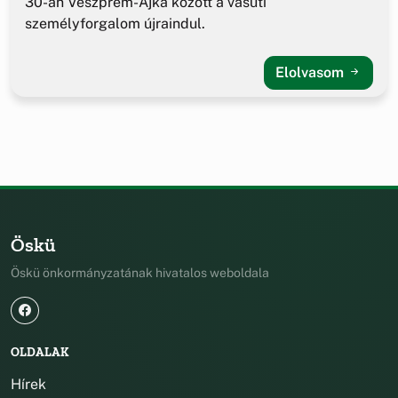
30-án Veszprém-Ajka között a vasúti
személyforgalom újraindul.
Elolvasom
Öskü
Öskü önkormányzatának hivatalos weboldala
OLDALAK
Hírek