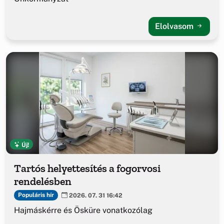
Elolvasom
Új!
Tartós helyettesítés a fogorvosi
rendelésben
Populáris hír
2026. 07. 31 16:42
Hajmáskérre és Ösküre vonatkozólag