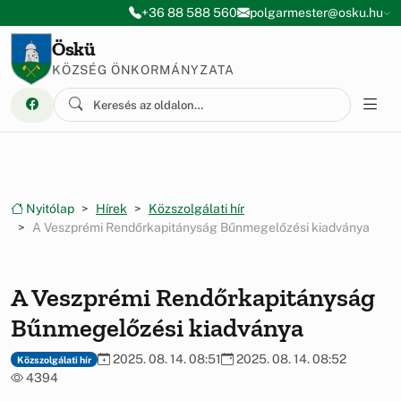
Ugrás a menüre
Ugrás a tartalomra
+36 88 588 560
polgarmester@osku.hu
Öskü
KÖZSÉG ÖNKORMÁNYZATA
Nyitólap
Hírek
Közszolgálati hír
A Veszprémi Rendőrkapitányság Bűnmegelőzési kiadványa
A Veszprémi Rendőrkapitányság
Bűnmegelőzési kiadványa
2025. 08. 14. 08:51
2025. 08. 14. 08:52
Közszolgálati hír
4394