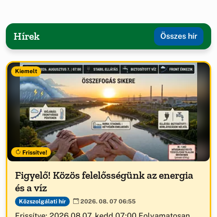
Hírek
Összes hír
Kiemelt
Frissítve!
Figyelő! Közös felelősségünk az energia
és a víz
Közszolgálati hír
2026. 08. 07 06:55
Frissítve: 2026.08.07. kedd 07:00 Folyamatosan