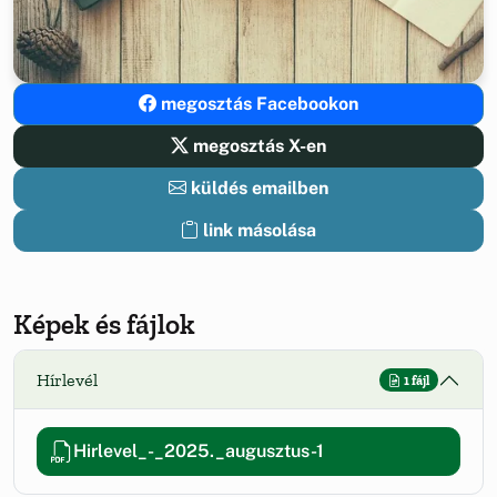
megosztás Facebookon
megosztás X-en
küldés emailben
link másolása
Képek és fájlok
Hírlevél
1 fájl
Hirlevel_-_2025._augusztus-1