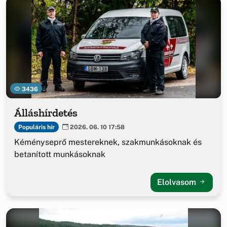
3436
Álláshírdetés
Populáris hír
2026. 06. 10 17:58
Kéményseprő mestereknek, szakmunkásoknak és
betanított munkásoknak
Elolvasom