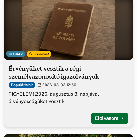
3647
Frissítve!
Érvényüket vesztik a régi
személyazonosító igazolványok
Populáris hír
2026. 08. 03 12:56
FIGYELEM! 2026. augusztus 3. napjával
érvényességüket vesztik
Elolvasom