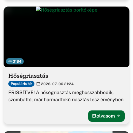
3184
Hőségriasztás
Populáris hír
2026. 07. 06 21:24
FRISSÍTVE! A hőségriasztás meghosszabbodik,
szombattól már harmadfokú riasztás lesz érvényben
Elolvasom