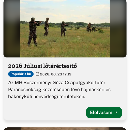
2026 Júliusi lőtérértesítő
Populáris hír
2026. 06. 23 17:13
Az MH Böszörményi Géza Csapatgyakorlótér
Parancsnokság kezelésében lévő hajmáskéri és
bakonykúti honvédségi területeken.
Elolvasom