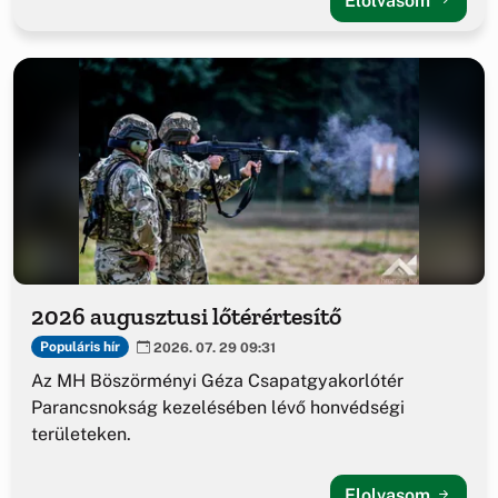
Elolvasom
2026 augusztusi lőtérértesítő
Populáris hír
2026. 07. 29 09:31
Az MH Böszörményi Géza Csapatgyakorlótér
Parancsnokság kezelésében lévő honvédségi
területeken.
Elolvasom