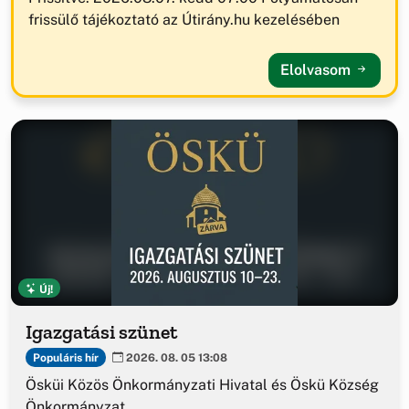
frissülő tájékoztató az Útirány.hu kezelésében
Elolvasom
Új!
Igazgatási szünet
Populáris hír
2026. 08. 05 13:08
Ösküi Közös Önkormányzati Hivatal és Öskü Község
Önkormányzat