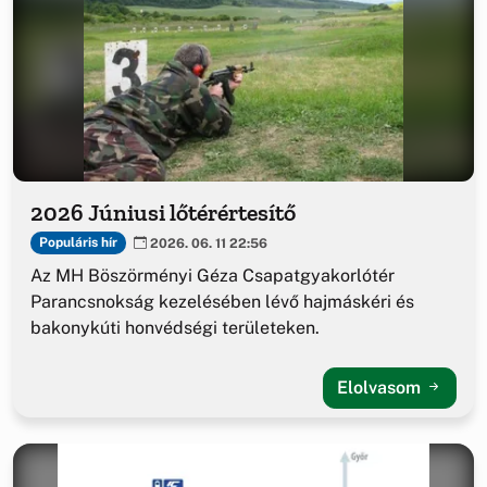
2026 Júniusi lőtérértesítő
Populáris hír
2026. 06. 11 22:56
Az MH Böszörményi Géza Csapatgyakorlótér
Parancsnokság kezelésében lévő hajmáskéri és
bakonykúti honvédségi területeken.
Elolvasom