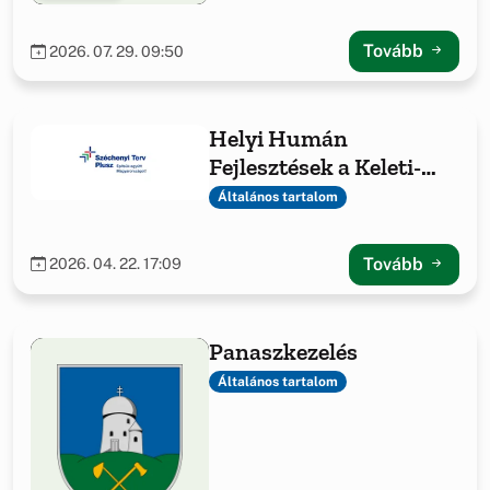
Tovább
2026. 07. 29. 09:50
Helyi Humán
Fejlesztések a Keleti-
Bakony Térségében
Általános tartalom
Tovább
2026. 04. 22. 17:09
Panaszkezelés
Általános tartalom