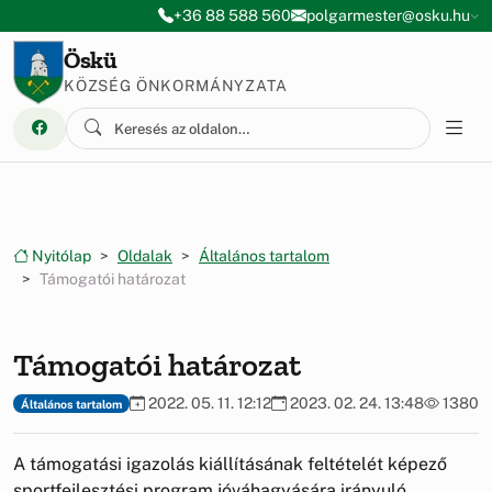
Ugrás a menüre
Ugrás a tartalomra
+36 88 588 560
polgarmester@osku.hu
Öskü
KÖZSÉG ÖNKORMÁNYZATA
Nyitólap
Oldalak
Általános tartalom
Támogatói határozat
Támogatói határozat
2022. 05. 11. 12:12
2023. 02. 24. 13:48
1380
Általános tartalom
A támogatási igazolás kiállításának feltételét képező
sportfejlesztési program jóváhagyására irányuló