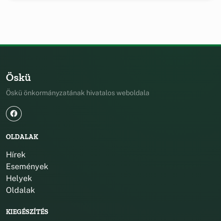
Öskü
Öskü önkormányzatának hivatalos weboldala
OLDALAK
Hírek
Események
Helyek
Oldalak
KIEGÉSZÍTÉS