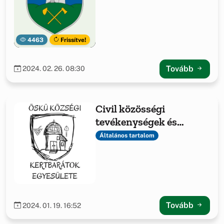
4463
Frissítve!
Tovább
2024. 02. 26. 08:30
Civil közösségi
tevékenységek és
feltételeinek javítása
Általános tartalom
Tovább
2024. 01. 19. 16:52