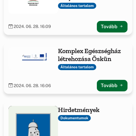
villamoshálózat
Általános tartalom
teljeskörű
megújításával Öskün
Tovább
2024. 06. 28. 16:09
Komplex Egészségház
létrehozása Öskün
Általános tartalom
Tovább
2024. 06. 28. 16:06
Hirdetmények
Dokumentumok