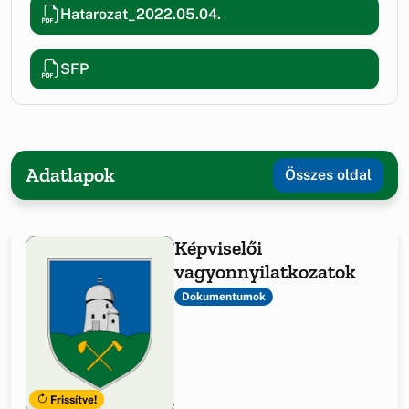
Hatarozat_2022.05.04.
SFP
Adatlapok
Összes oldal
Képviselői
vagyonnyilatkozatok
Dokumentumok
Frissítve!