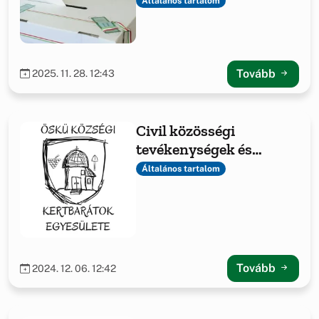
Általános tartalom
Tovább
2025. 11. 28. 12:43
Civil közösségi
tevékenységek és
feltételeinek javítása
Általános tartalom
FCA-KP-1-2023/1-
000838
Tovább
2024. 12. 06. 12:42