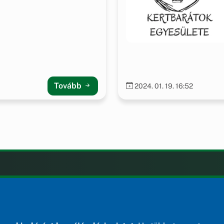
Tovább
2024. 01. 19. 16:52
LAK
KIEGÉSZÍTÉS
Impresszum
ények
ek