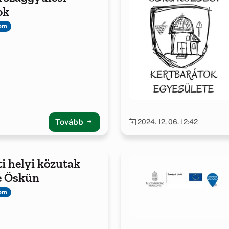
ok
lom
Tovább
2024. 12. 06. 12:42
ti helyi közutak
se Öskün
lom