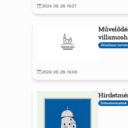
2024. 06. 28. 16:27
Művelődés
villamosh
megújítá
Általános tarta
2024. 06. 28. 16:09
Hirdetmé
Dokumentumok