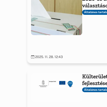
választás
Általános tarta
2025. 11. 28. 12:43
Külterüle
fejleszté
Általános tarta