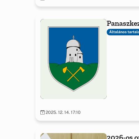
Panaszkez
Általános tarta
2025. 12. 14. 17:10
2026-os o