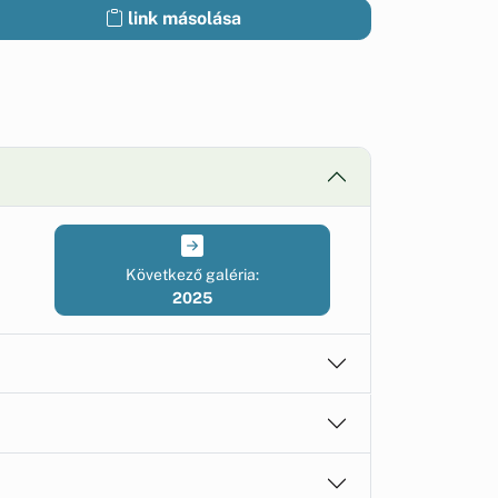
link másolása
Következő galéria:
2025