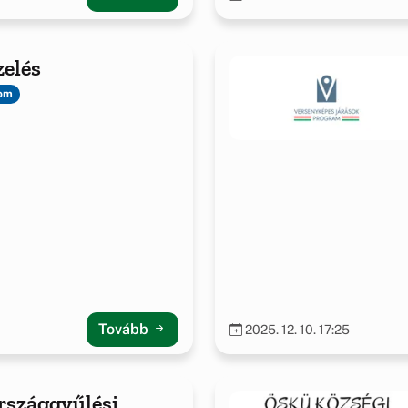
elés
lom
Tovább
2025. 12. 10. 17:25
rszággyűlési