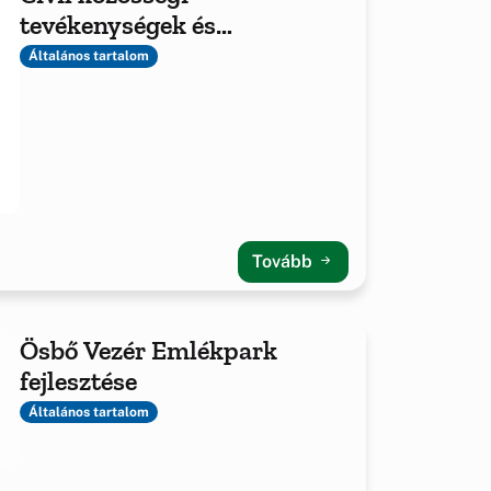
tevékenységek és
feltételeinek javítása FCA-
Általános tartalom
KP-1-2023/1-000838
Tovább
Ösbő Vezér Emlékpark
fejlesztése
Általános tartalom