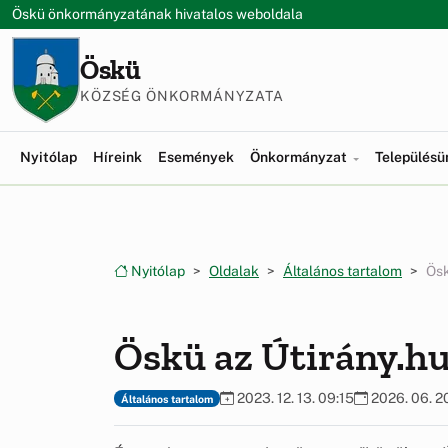
Ugrás a menüre
Ugrás a tartalomra
Öskü önkormányzatának hivatalos weboldala
Öskü
KÖZSÉG ÖNKORMÁNYZATA
Nyitólap
Híreink
Események
Önkormányzat
Település
Nyitólap
Oldalak
Általános tartalom
Ösk
Öskü az Útirány.h
2023. 12. 13. 09:15
2026. 06. 2
Általános tartalom