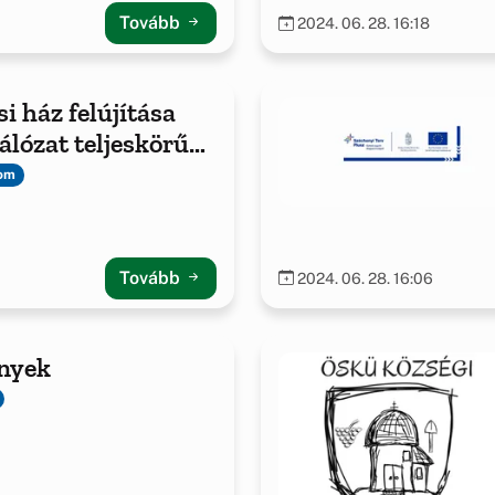
Tovább
2024. 06. 28. 16:18
i ház felújítása
álózat teljeskörű
sával Öskün
lom
Tovább
2024. 06. 28. 16:06
nyek