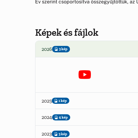
Év szerint csoportosítva összegyűjtöttük, az Ú
Képek és fájlok
2026
3 kép
2025
1 kép
2024
4 kép
2023
3 kép