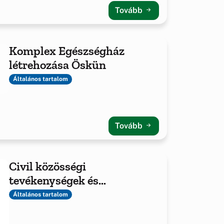
Tovább
Komplex Egészségház
létrehozása Öskün
Általános tartalom
Tovább
Civil közösségi
tevékenységek és
feltételeinek javítása
Általános tartalom