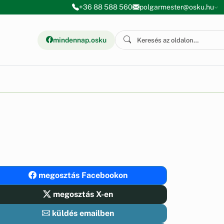
+36 88 588 560
polgarmester@osku.hu
mindennap.osku
megosztás Facebookon
megosztás X-en
küldés emailben