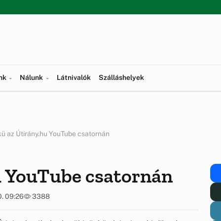
ünk
Nálunk
Látnivalók
Szálláshelyek
ü az Útirány.hu YouTube csatornán
u YouTube csatornán
0. 09:26
3388