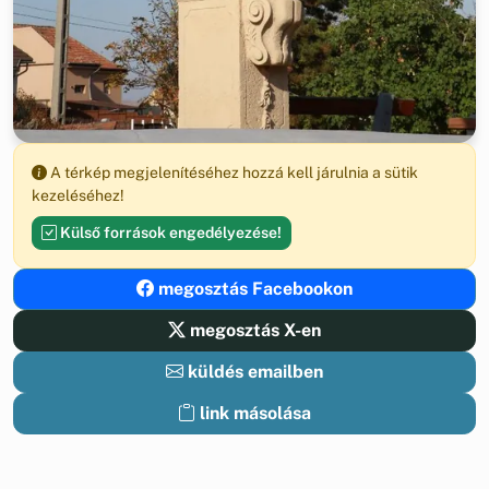
A térkép megjelenítéséhez hozzá kell járulnia a sütik
kezeléséhez!
Külső források engedélyezése!
megosztás Facebookon
megosztás X-en
küldés emailben
link másolása