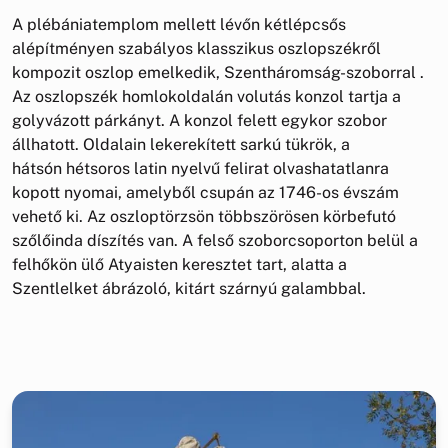
A plébániatemplom mellett lévőn kétlépcsős
alépítményen szabályos klasszikus oszlopszékről
kompozit oszlop emelkedik, Szentháromság-szoborral .
Az oszlopszék homlokoldalán volutás konzol tartja a
golyvázott párkányt. A konzol felett egykor szobor
állhatott. Oldalain lekerekített sarkú tükrök, a
hátsón hétsoros latin nyelvű felirat olvashatatlanra
kopott nyomai, amelyből csupán az 1746-os évszám
vehető ki. Az oszloptörzsön többszörösen körbefutó
szőlőinda díszítés van. A felső szoborcsoporton belül a
felhőkön ülő Atyaisten keresztet tart, alatta a
Szentlelket ábrázoló, kitárt szárnyú galambbal.