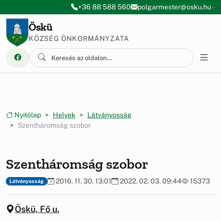
Ugrás a menüre
Ugrás a tartalomra
+36 88 588 560
polgarmester@osku.hu
Öskü
KÖZSÉG ÖNKORMÁNYZATA
Nyitólap
Helyek
Látványosság
Szentháromság szobor
Szentháromság szobor
2016. 11. 30. 13:01
2022. 02. 03. 09:44
15373
Látványosság
Öskü, Fő u.