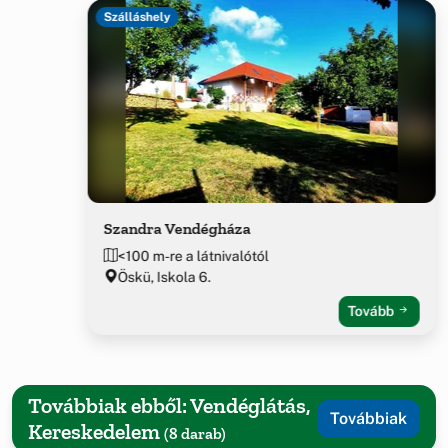
Szálláshely
Szandra Vendégháza
<100 m-re a látnivalótól
Öskü, Iskola 6.
Tovább
Továbbiak ebből: Vendéglátás,
Továbbiak
Kereskedelem
(8 darab)