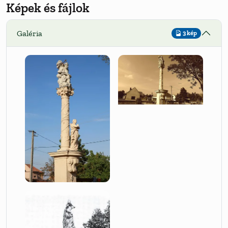
Képek és fájlok
Galéria
3 kép