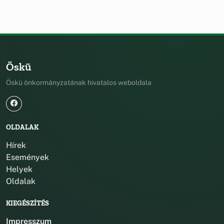
Öskü
Öskü önkormányzatának hivatalos weboldala
OLDALAK
Hírek
Események
Helyek
Oldalak
KIEGÉSZÍTÉS
Impresszum