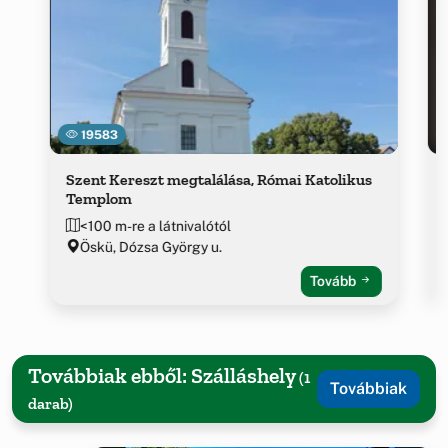
19583
Szent Kereszt megtalálása, Római Katolikus
Templom
<100 m-re a látnivalótól
Öskü, Dózsa György u.
Tovább
Továbbiak ebből: Szálláshely
(1
Továbbiak
darab)