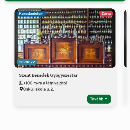
Kereskedelem
Zárva
20272
Szent Benedek Gyógyszertár
<100 m-re a látnivalótól
Öskü, Iskola u. 2.
Tovább