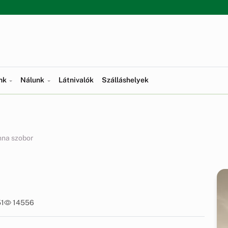
ünk
Nálunk
Látnivalók
Szálláshelyek
nna szobor
51
14556