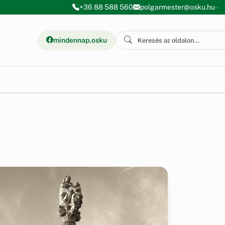
+36 88 588 560
polgarmester@osku.hu
mindennap.osku