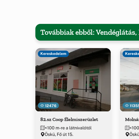
Továbbiak ebből: Vendéglátás
Kereskedelem
Keresk
12476
1135
82.sz Coop Élelmiszerüzlet
Molná
<100 m-re a látnivalótól
<100
Öskü, Fő út 15.
Öskü,