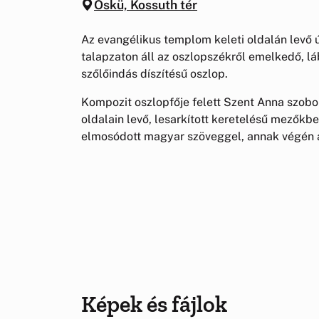
Öskü, Kossuth tér
Az evangélikus templom keleti oldalán levő
talapzaton áll az oszlopszékről emelkedő, lá
szőlőindás díszítésű oszlop.
Kompozit oszlopfője felett Szent Anna szobo
oldalain levő, lesarkított keretelésű mezőkben
elmosódott magyar szöveggel, annak végén 
Képek és fájlok