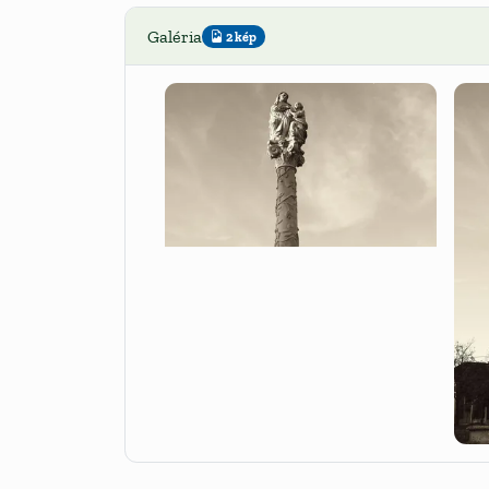
Galéria
2 kép