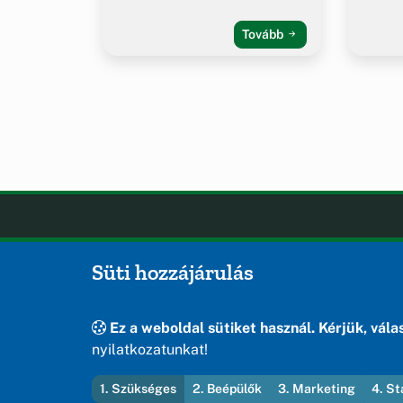
Tovább
Öskü
OLDA
Süti hozzájárulás
Hírek
Öskü önkormányzatának hivatalos
Esem
weboldala
Hely
Ez a weboldal sütiket használ. Kérjük, válas
Oldal
nyilatkozatunkat!
1. Szükséges
2. Beépülők
3. Marketing
4. St