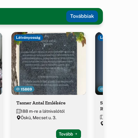
Továbbiak
Látványosság
Látványosság
15869
19576
Tasner Antal Emlékére
Szent Kereszt me
Római Katolikus
188 m-re a látnivalótól
202 m-re a látniv
Öskü, Mecset u. 3.
Öskü, Dózsa Györ
Tovább