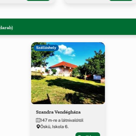
 darab)
Szálláshely
Szandra Vendégháza
147 m-re a látnivalótól
Öskü, Iskola 6.