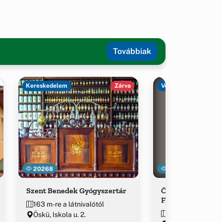
Továbbiak
Kereskedelem
Zárva
Vendéglátás
20268
12071
Szent Benedek Gyógyszertár
Öskü Önkormány
Főzőkonyha
163 m-re a látnivalótól
278 m-re a látniv
Öskü, Iskola u. 2.