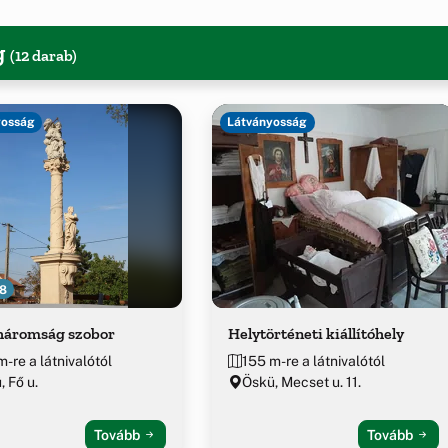
g
(12 darab)
yosság
Látványosság
8
háromság szobor
Helytörténeti kiállítóhely
-re a látnivalótól
155 m-re a látnivalótól
, Fő u.
Öskü, Mecset u. 11.
Tovább
Tovább