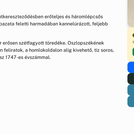
 útkereszteződésben erőteljes és háromlépcsős
bazata feletti harmadában kannelúrázott, feljebb
r erősen szétfagyott töredéke. Oszlopszékének
 feliratok, a homlokoldalon alig kivehető, tíz soros,
az 1747-es évszámmal.