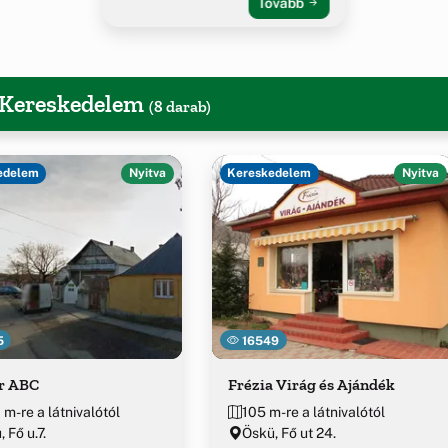
Tovább
, Kereskedelem
(8 darab)
edelem
Nyitva
Kereskedelem
Nyitva
5
16549
r ABC
Frézia Virág és Ajándék
 m-re a látnivalótól
105 m-re a látnivalótól
 Fő u.7.
Öskü, Fő ut 24.