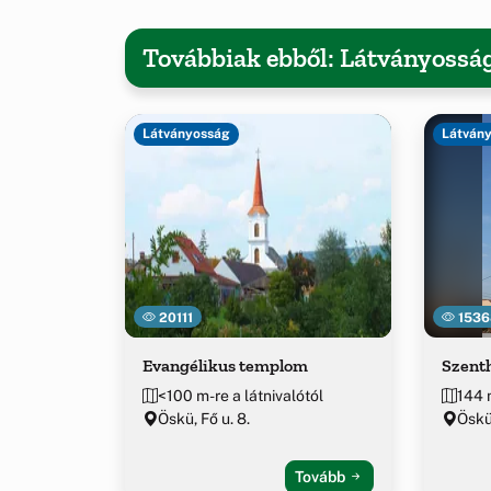
Továbbiak ebből: Látványossá
Látványosság
Látván
20111
1536
Evangélikus templom
Szent
<100 m-re a látnivalótól
144 m
Öskü, Fő u. 8.
Öskü
Tovább