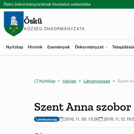
Ugrás a menüre
Ugrás a tartalomra
Öskü önkormányzatának hivatalos weboldala
Öskü
KÖZSÉG ÖNKORMÁNYZATA
Nyitólap
Híreink
Események
Önkormányzat
Település
Nyitólap
Helyek
Látványosság
Szent A
Szent Anna szobor
2016. 11. 30. 13:26
2018. 11. 12. 19:
Látványosság