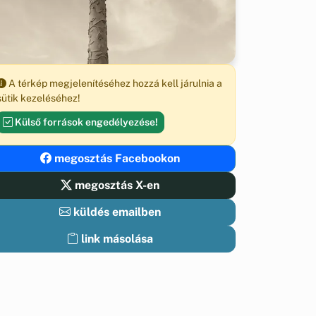
A térkép megjelenítéséhez hozzá kell járulnia a
sütik kezeléséhez!
Külső források engedélyezése!
megosztás Facebookon
megosztás X-en
küldés emailben
link másolása