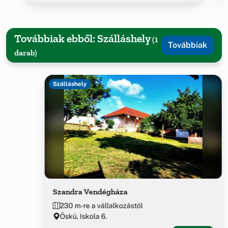
Továbbiak ebből: Szálláshely
(1
Továbbiak
darab)
Szálláshely
Szandra Vendégháza
230 m-re a vállalkozástól
Öskü, Iskola 6.