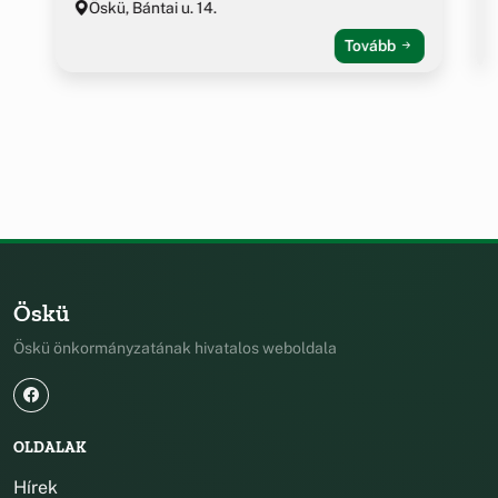
Öskü, Bántai u. 14.
Tovább
Öskü
Öskü önkormányzatának hivatalos weboldala
OLDALAK
Hírek