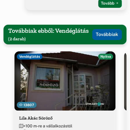
Tovább
Továbbiak ebből: Vendéglátás
Továbbiak
(2 darab)
Vendéglátás
Nyitva
13807
Lila Akác Söröző
<100 m-re a vállalkozástól