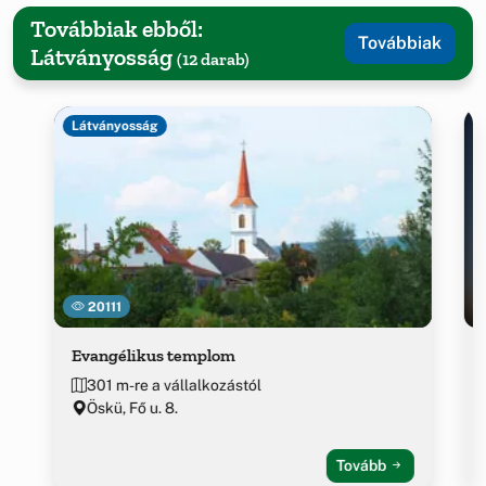
Továbbiak ebből:
Továbbiak
Látványosság
(12 darab)
Látványosság
20111
Evangélikus templom
301 m-re a vállalkozástól
Öskü, Fő u. 8.
Tovább