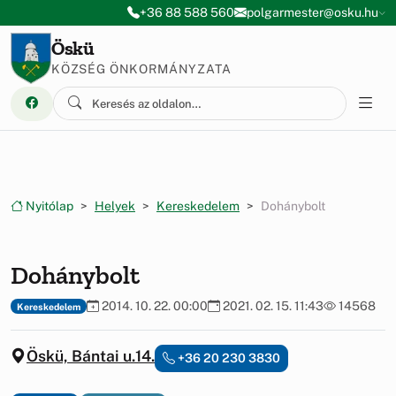
Ugrás a menüre
Ugrás a tartalomra
+36 88 588 560
polgarmester@osku.hu
Öskü
KÖZSÉG ÖNKORMÁNYZATA
Nyitólap
Helyek
Kereskedelem
Dohánybolt
Dohánybolt
2014. 10. 22. 00:00
2021. 02. 15. 11:43
14568
Kereskedelem
Öskü, Bántai u.14.
+36 20 230 3830