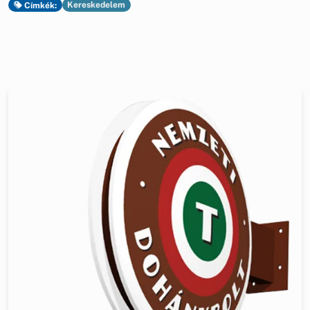
Kereskedelem
Címkék: