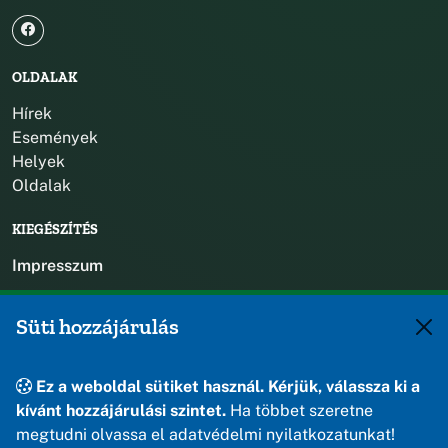
OLDALAK
Hírek
Események
Helyek
Oldalak
KIEGÉSZÍTÉS
Impresszum
KAPCSOLAT
Süti hozzájárulás
+36 88 588 560
polgarmester@osku.hu
Ez a weboldal sütiket használ. Kérjük, válassza ki a
jegyzo@osku.hu
kívánt hozzájárulási szintet.
Ha többet szeretne
8191 Öskü, Szabadság tér 1.
megtudni olvassa el adatvédelmi nyilatkozatunkat!