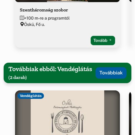
Szentháromság szobor
<100 m-re a programtól
Öskü, Fő u.
Tovább
Továbbiak ebből: Vendéglátás
Továbbiak
(2 darab)
Vendéglátás