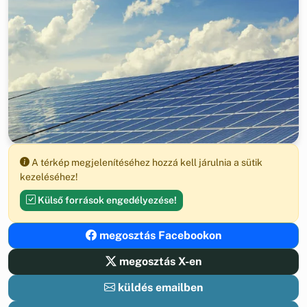
A térkép megjelenítéséhez hozzá kell járulnia a sütik
kezeléséhez!
Külső források engedélyezése!
megosztás Facebookon
megosztás X-en
küldés emailben