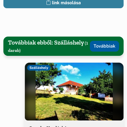
link másolása
Továbbiak ebből: Szálláshely
(1
Továbbiak
darab)
Szálláshely