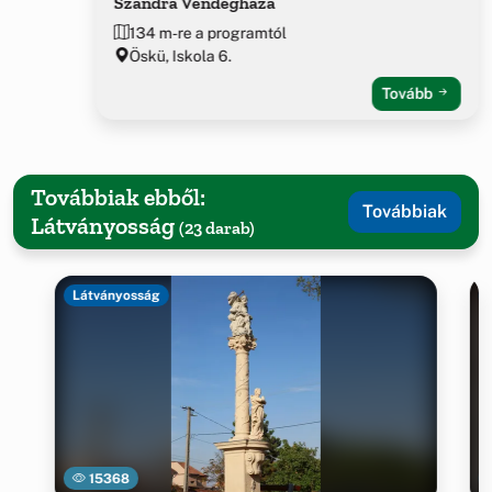
Szandra Vendégháza
134 m-re a programtól
Öskü, Iskola 6.
Tovább
Továbbiak ebből:
Továbbiak
Látványosság
(23 darab)
Látványosság
15368