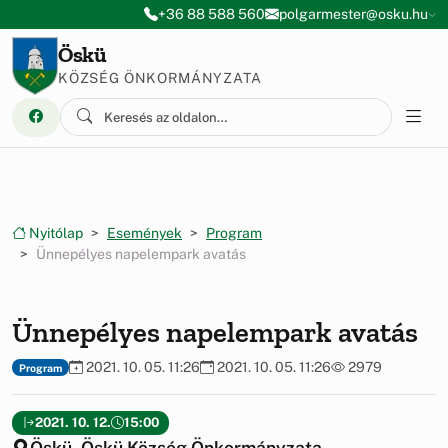
Ugrás a menüre
Ugrás a tartalomra
+36 88 588 560
polgarmester@osku.hu
Öskü
KÖZSÉG ÖNKORMÁNYZATA
Nyitólap
Események
Program
Ünnepélyes napelempark avatás
Ünnepélyes napelempark avatás
2021. 10. 05. 11:26
2021. 10. 05. 11:26
2979
Program
2021. 10. 12.
15:00
Öskü, Öskü Község Önkormányzata