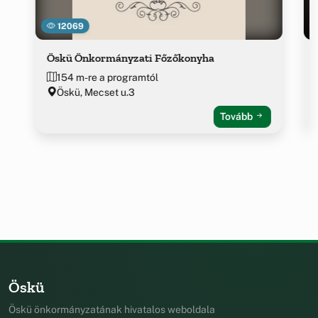
12069
Öskü Önkormányzati Főzőkonyha
154 m-re a programtól
Öskü, Mecset u.3
Tovább
Öskü
Öskü önkormányzatának hivatalos weboldala