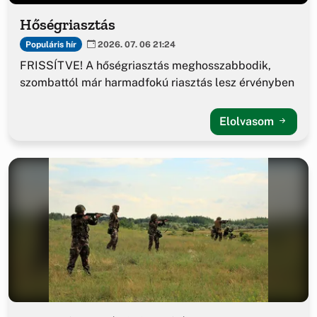
Hőségriasztás
Populáris hír
2026. 07. 06 21:24
FRISSÍTVE! A hőségriasztás meghosszabbodik,
szombattól már harmadfokú riasztás lesz érvényben
Elolvasom