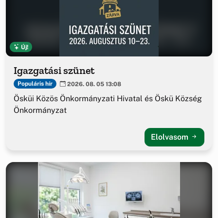
Új!
Igazgatási szünet
Populáris hír
2026. 08. 05 13:08
Ösküi Közös Önkormányzati Hivatal és Öskü Község
Önkormányzat
Elolvasom