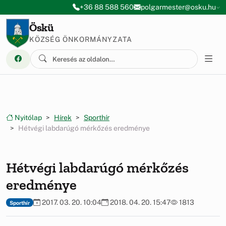
Ugrás a menüre
Ugrás a tartalomra
+36 88 588 560
polgarmester@osku.hu
Öskü
KÖZSÉG ÖNKORMÁNYZATA
Nyitólap
Hírek
Sporthír
Hétvégi labdarúgó mérkőzés eredménye
Hétvégi labdarúgó mérkőzés
eredménye
2017. 03. 20. 10:04
2018. 04. 20. 15:47
1813
Sporthír