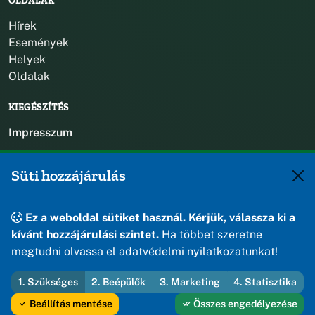
OLDALAK
Hírek
Események
Helyek
Oldalak
KIEGÉSZÍTÉS
Impresszum
KAPCSOLAT
Süti hozzájárulás
+36 88 588 560
polgarmester@osku.hu
Ez a weboldal sütiket használ. Kérjük, válassza ki a
jegyzo@osku.hu
kívánt hozzájárulási szintet.
Ha többet szeretne
8191 Öskü, Szabadság tér 1.
megtudni olvassa el adatvédelmi nyilatkozatunkat!
1. Szükséges
2. Beépülők
3. Marketing
4. Statisztika
© 2026 Öskü Község Önkormányzata — Minden jog fenntartva
Beállítás mentése
Összes engedélyezése