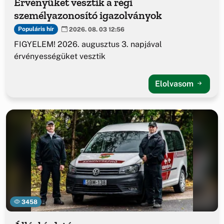
Érvényüket vesztik a régi
személyazonosító igazolványok
Populáris hír
2026. 08. 03 12:56
FIGYELEM! 2026. augusztus 3. napjával
érvényességüket vesztik
Elolvasom
3458