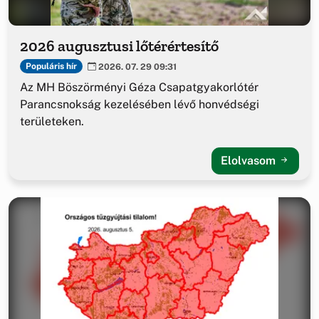
2026 augusztusi lőtérértesítő
Populáris hír
2026. 07. 29 09:31
Az MH Böszörményi Géza Csapatgyakorlótér
Parancsnokság kezelésében lévő honvédségi
területeken.
Elolvasom