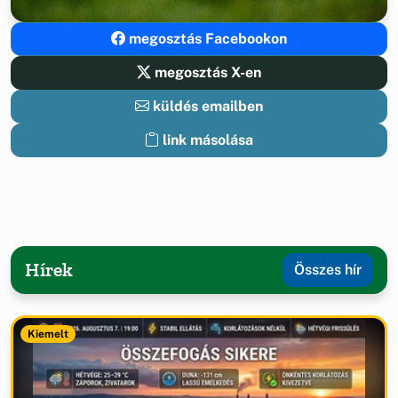
megosztás Facebookon
megosztás X-en
küldés emailben
link másolása
Hírek
Összes hír
Kiemelt