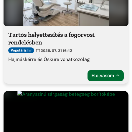
Tartós helyettesítés a fogorvosi
rendelésben
Populáris hír
2026. 07. 31 16:42
Hajmáskérre és Ösküre vonatkozólag
Elolvasom