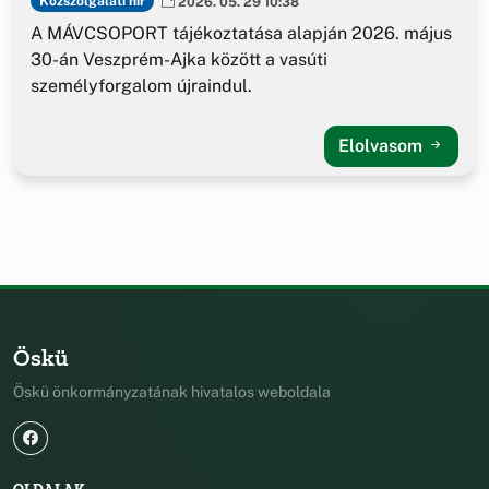
Közszolgálati hír
2026. 05. 29 10:38
A MÁVCSOPORT tájékoztatása alapján 2026. május
30-án Veszprém-Ajka között a vasúti
személyforgalom újraindul.
Elolvasom
Öskü
Öskü önkormányzatának hivatalos weboldala