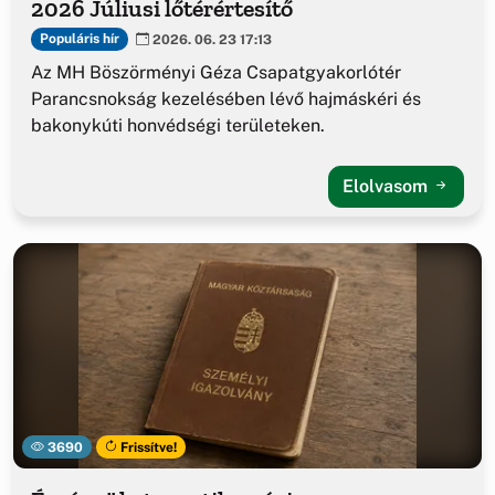
2026 Júliusi lőtérértesítő
Populáris hír
2026. 06. 23 17:13
Az MH Böszörményi Géza Csapatgyakorlótér
Parancsnokság kezelésében lévő hajmáskéri és
bakonykúti honvédségi területeken.
Elolvasom
3690
Frissítve!