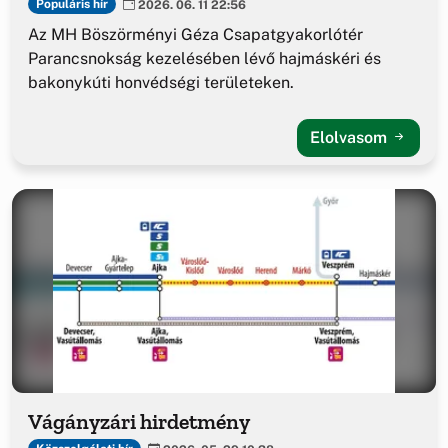
Populáris hír
2026. 06. 11 22:56
Az MH Böszörményi Géza Csapatgyakorlótér
Parancsnokság kezelésében lévő hajmáskéri és
bakonykúti honvédségi területeken.
Elolvasom
Vágányzári hirdetmény