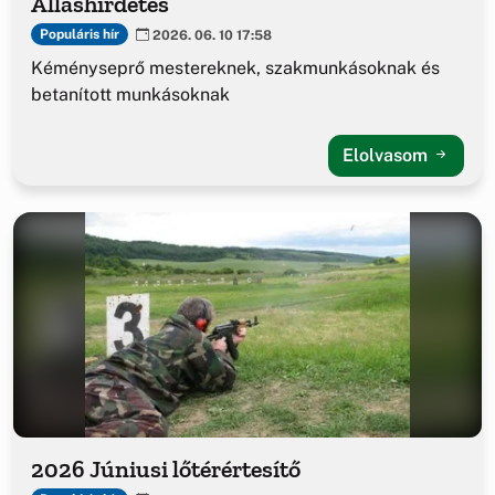
Álláshírdetés
Populáris hír
2026. 06. 10 17:58
Kéményseprő mestereknek, szakmunkásoknak és
betanított munkásoknak
Elolvasom
2026 Júniusi lőtérértesítő