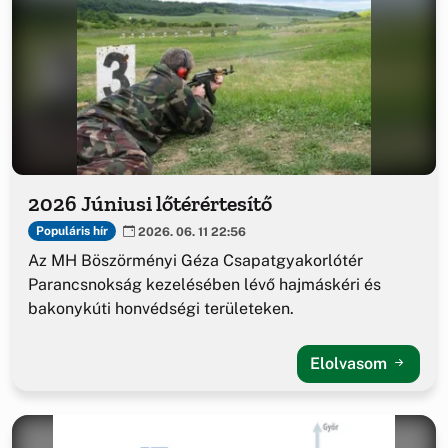
2026 Júniusi lőtérértesítő
Populáris hír
2026. 06. 11 22:56
Az MH Böszörményi Géza Csapatgyakorlótér
Parancsnokság kezelésében lévő hajmáskéri és
bakonykúti honvédségi területeken.
Elolvasom