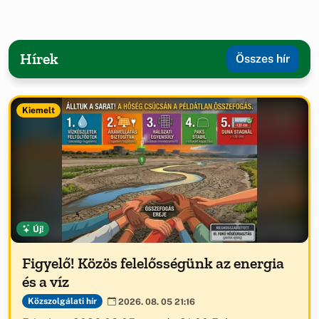
Hírek
Összes hír
Kiemelt
Új!
Figyelő! Közös felelősségünk az energia
és a víz
Közszolgálati hír
2026. 08. 05 21:16