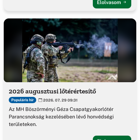
Elolvasom
2026 augusztusi lőtérértesítő
Populáris hír
2026. 07. 29 09:31
Az MH Böszörményi Géza Csapatgyakorlótér
Parancsnokság kezelésében lévő honvédségi
területeken.