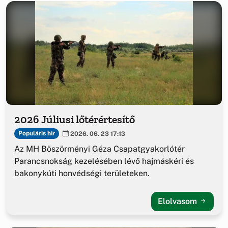
2026 Júliusi lőtérértesítő
Populáris hír
2026. 06. 23 17:13
Az MH Böszörményi Géza Csapatgyakorlótér
Parancsnokság kezelésében lévő hajmáskéri és
bakonykúti honvédségi területeken.
Elolvasom