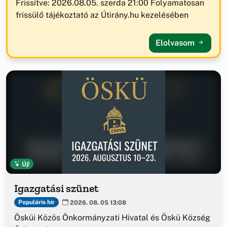
Frissítve: 2026.08.05. szerda 21:00 Folyamatosan
frissülő tájékoztató az Útirány.hu kezelésében
Elolvasom
Új!
Igazgatási szünet
Populáris hír
2026. 08. 05 13:08
Ösküi Közös Önkormányzati Hivatal és Öskü Község