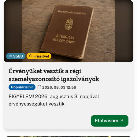
3583
Frissítve!
Érvényüket vesztik a régi
személyazonosító igazolványok
Populáris hír
2026. 08. 03 12:56
FIGYELEM! 2026. augusztus 3. napjával
érvényességüket vesztik
Elolvasom