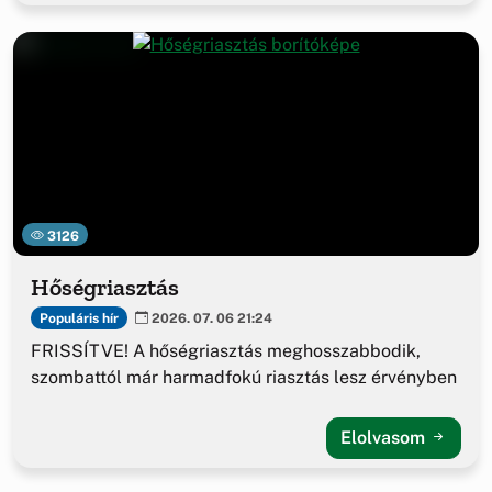
3126
Hőségriasztás
Populáris hír
2026. 07. 06 21:24
FRISSÍTVE! A hőségriasztás meghosszabbodik,
szombattól már harmadfokú riasztás lesz érvényben
Elolvasom