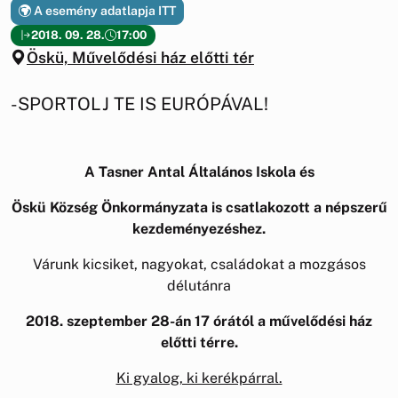
A esemény adatlapja ITT
2018. 09. 28.
17:00
Öskü, Művelődési ház előtti tér
-SPORTOLJ TE IS EURÓPÁVAL!
A Tasner Antal Általános Iskola és
Öskü Község Önkormányzata is csatlakozott a népszerű
kezdeményezéshez.
Várunk kicsiket, nagyokat, családokat a mozgásos
délutánra
2018. szeptember 28-án 17 órától a művelődési ház
előtti térre.
Ki gyalog, ki kerékpárral.