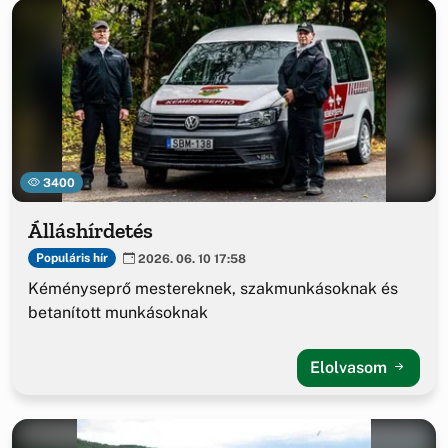
3400
Álláshírdetés
Populáris hír
2026. 06. 10 17:58
Kéményseprő mestereknek, szakmunkásoknak és
betanított munkásoknak
Elolvasom