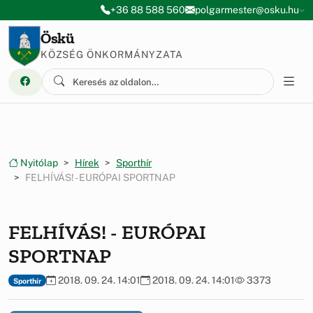
Ugrás a menüre
Ugrás a tartalomra
+36 88 588 560
polgarmester@osku.hu
Öskü
KÖZSÉG ÖNKORMÁNYZATA
Nyitólap
Hírek
Sporthír
FELHÍVÁS! - EURÓPAI SPORTNAP
FELHÍVÁS! - EURÓPAI
SPORTNAP
2018. 09. 24. 14:01
2018. 09. 24. 14:01
3373
Sporthír