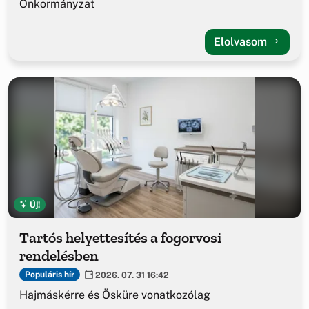
Önkormányzat
Elolvasom
Új!
Tartós helyettesítés a fogorvosi
rendelésben
Populáris hír
2026. 07. 31 16:42
Hajmáskérre és Ösküre vonatkozólag