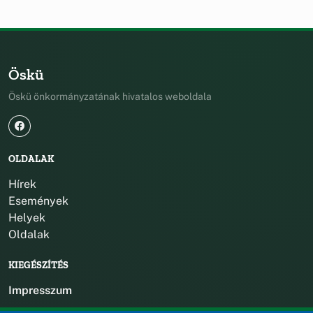
Öskü
Öskü önkormányzatának hivatalos weboldala
OLDALAK
Hírek
Események
Helyek
Oldalak
KIEGÉSZÍTÉS
Impresszum