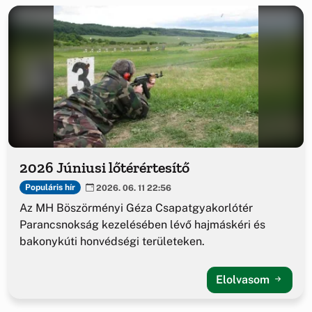
2026 Júniusi lőtérértesítő
Populáris hír
2026. 06. 11 22:56
Az MH Böszörményi Géza Csapatgyakorlótér
Parancsnokság kezelésében lévő hajmáskéri és
bakonykúti honvédségi területeken.
Elolvasom