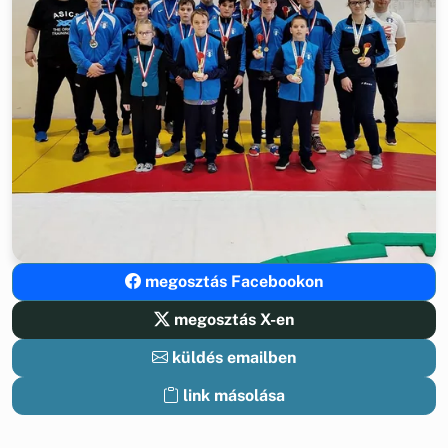
megosztás Facebookon
megosztás X-en
küldés emailben
link másolása