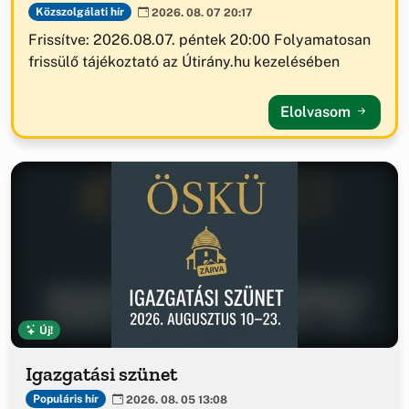
Közszolgálati hír
2026. 08. 07 20:17
Frissítve: 2026.08.07. péntek 20:00 Folyamatosan
frissülő tájékoztató az Útirány.hu kezelésében
Elolvasom
Új!
Igazgatási szünet
Populáris hír
2026. 08. 05 13:08