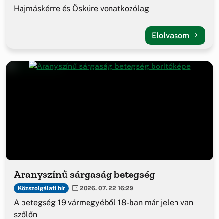
Hajmáskérre és Ösküre vonatkozólag
Elolvasom
Aranyszínű sárgaság betegség
Közszolgálati hír
2026. 07. 22 16:29
A betegség 19 vármegyéből 18-ban már jelen van
szőlőn