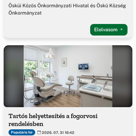
Ösküi Közös Önkormányzati Hivatal és Öskü Község
Önkormányzat
Elolvasom
Tartós helyettesítés a fogorvosi
rendelésben
Populáris hír
2026. 07. 31 16:42