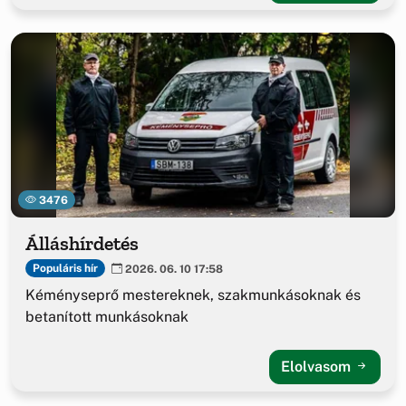
3476
Álláshírdetés
Populáris hír
2026. 06. 10 17:58
Kéményseprő mestereknek, szakmunkásoknak és
betanított munkásoknak
Elolvasom