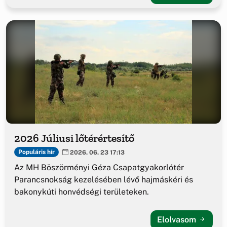
2026 Júliusi lőtérértesítő
Populáris hír
2026. 06. 23 17:13
Az MH Böszörményi Géza Csapatgyakorlótér
Parancsnokság kezelésében lévő hajmáskéri és
bakonykúti honvédségi területeken.
Elolvasom