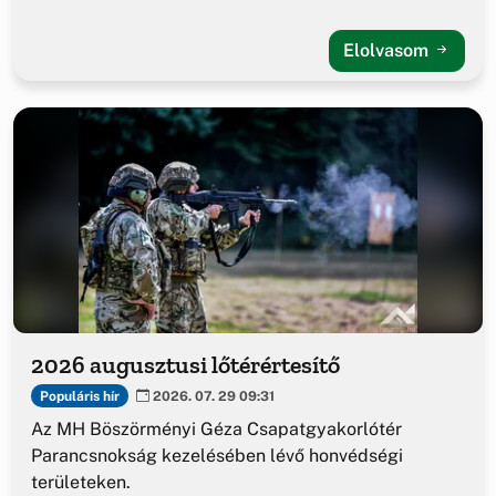
Elolvasom
2026 augusztusi lőtérértesítő
Populáris hír
2026. 07. 29 09:31
Az MH Böszörményi Géza Csapatgyakorlótér
Parancsnokság kezelésében lévő honvédségi
területeken.