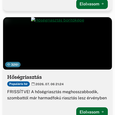
Elolvasom
3261
Hőségriasztás
Populáris hír
2026. 07. 06 21:24
FRISSÍTVE! A hőségriasztás meghosszabbodik,
szombattól már harmadfokú riasztás lesz érvényben
Elolvasom