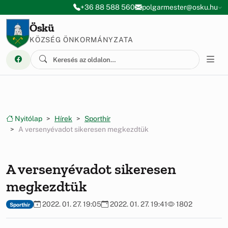
Ugrás a menüre
Ugrás a tartalomra
+36 88 588 560
polgarmester@osku.hu
Öskü
KÖZSÉG ÖNKORMÁNYZATA
Nyitólap
Hírek
Sporthír
A versenyévadot sikeresen megkezdtük
A versenyévadot sikeresen
megkezdtük
2022. 01. 27. 19:05
2022. 01. 27. 19:41
1802
Sporthír