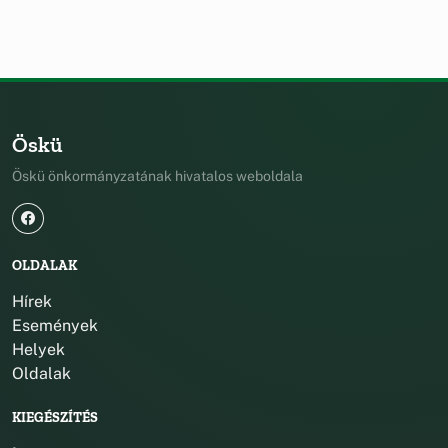
Öskü
Öskü önkormányzatának hivatalos weboldala
OLDALAK
Hírek
Események
Helyek
Oldalak
KIEGÉSZÍTÉS