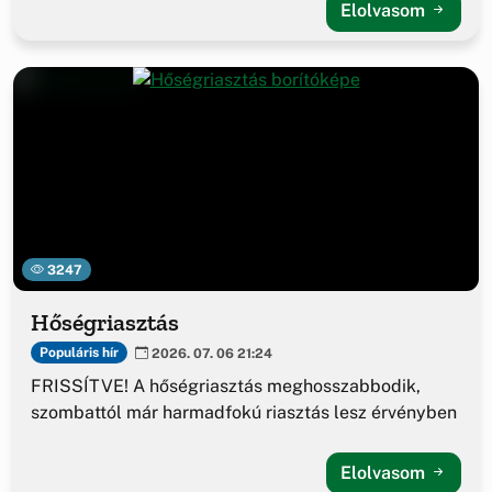
Elolvasom
3247
Hőségriasztás
Populáris hír
2026. 07. 06 21:24
FRISSÍTVE! A hőségriasztás meghosszabbodik,
szombattól már harmadfokú riasztás lesz érvényben
Elolvasom