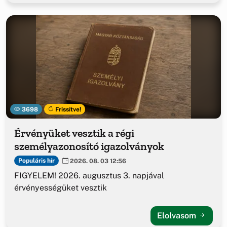
3698
Frissítve!
Érvényüket vesztik a régi
személyazonosító igazolványok
Populáris hír
2026. 08. 03 12:56
FIGYELEM! 2026. augusztus 3. napjával
érvényességüket vesztik
Elolvasom