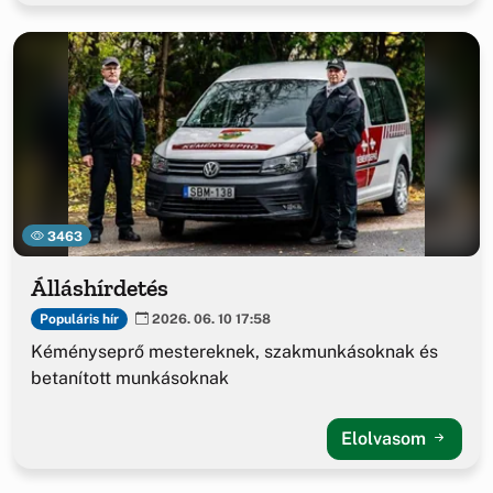
3463
Álláshírdetés
Populáris hír
2026. 06. 10 17:58
Kéményseprő mestereknek, szakmunkásoknak és
betanított munkásoknak
Elolvasom