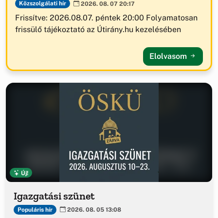
Közszolgálati hír
2026. 08. 07 20:17
Frissítve: 2026.08.07. péntek 20:00 Folyamatosan
frissülő tájékoztató az Útirány.hu kezelésében
Elolvasom
Új!
Igazgatási szünet
Populáris hír
2026. 08. 05 13:08