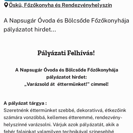
Öskü, Főzőkonyha és Rendezvényhelyszín
A Napsugár Óvoda és Bölcsőde Főzőkonyhája
pályázatot hirdet...
Pályázati Felhívás!
A Napsugár Óvoda és Bölcsőde Főzőkonyhája
pályázatot hirdet:
„Varázsold át éttermünket!” címmel!
A pályázat tárgya :
Szeretnénk éttermünket szebbé, dekoratívvá, étkezőink
számára vonzóbbá, kellemes étteremmé, rendezvény-
helyszínné varázsolni. Várjuk azok pályázatát, akik a
fehér falainkat valamilyen technikával színesebbé