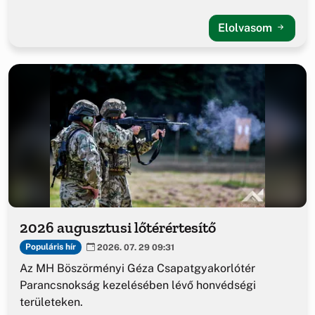
Elolvasom
2026 augusztusi lőtérértesítő
Populáris hír
2026. 07. 29 09:31
Az MH Böszörményi Géza Csapatgyakorlótér
Parancsnokság kezelésében lévő honvédségi
területeken.