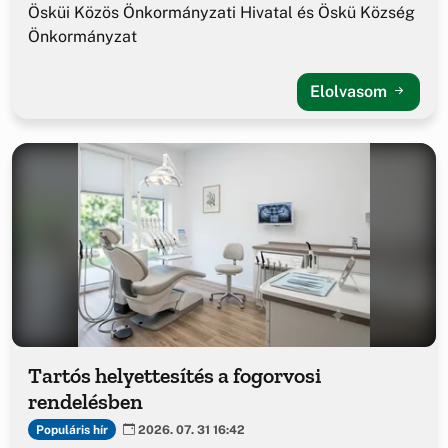
Ösküi Közös Önkormányzati Hivatal és Öskü Község
Önkormányzat
Elolvasom
Tartós helyettesítés a fogorvosi
rendelésben
Populáris hír
2026. 07. 31 16:42