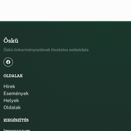
Öskü
Öskü önkormányzatának hivatalos weboldala
OLDALAK
Hírek
Események
Helyek
Oldalak
KIEGÉSZÍTÉS
Impresszum