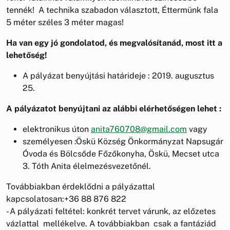
tennék! A technika szabadon választott, Éttermünk fala
5 méter széles 3 méter magas!
Ha van egy jó gondolatod, és megvalósítanád, most itt a
lehetőség!
A pályázat benyújtási határideje : 2019. augusztus
25.
A pályázatot benyújtani az alábbi elérhetőségen lehet :
elektronikus úton
anita760708@gmail.com
vagy
személyesen :Öskü Község Önkormányzat Napsugár
Óvoda és Bölcsőde Főzőkonyha, Öskü, Mecset utca
3. Tóth Anita élelmezésvezetőnél.
Továbbiakban érdeklődni a pályázattal
kapcsolatosan:+36 88 876 822
- A pályázati feltétel: konkrét tervet várunk, az előzetes
vázlattal mellékelve. A továbbiakban csak a fantáziád