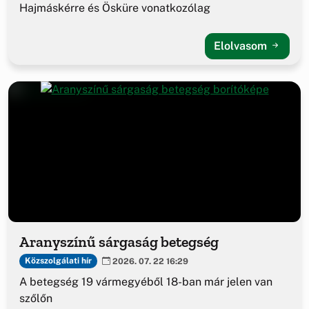
Hajmáskérre és Ösküre vonatkozólag
Elolvasom
Aranyszínű sárgaság betegség
Közszolgálati hír
2026. 07. 22 16:29
A betegség 19 vármegyéből 18-ban már jelen van
szőlőn