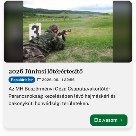
2026 Júniusi lőtérértesítő
Populáris hír
2026. 06. 11 22:56
Az MH Böszörményi Géza Csapatgyakorlótér
Parancsnokság kezelésében lévő hajmáskéri és
bakonykúti honvédségi területeken.
Elolvasom