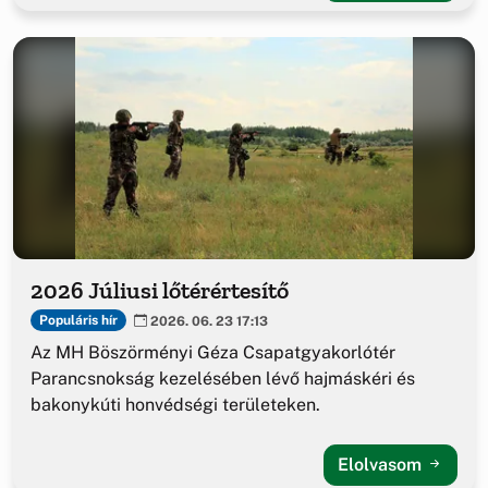
2026 Júliusi lőtérértesítő
Populáris hír
2026. 06. 23 17:13
Az MH Böszörményi Géza Csapatgyakorlótér
Parancsnokság kezelésében lévő hajmáskéri és
bakonykúti honvédségi területeken.
Elolvasom