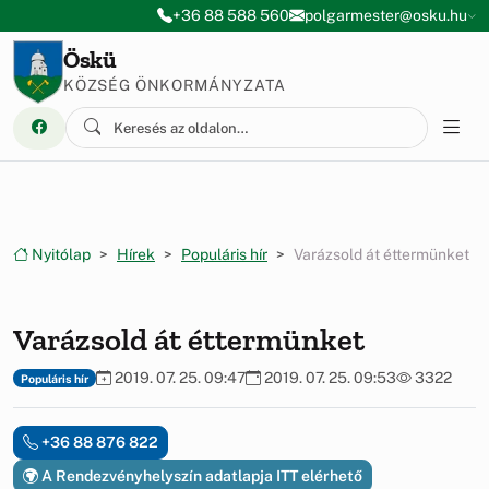
Ugrás a menüre
Ugrás a tartalomra
+36 88 588 560
polgarmester@osku.hu
Öskü
KÖZSÉG ÖNKORMÁNYZATA
Nyitólap
Hírek
Populáris hír
Varázsold át éttermünket
Varázsold át éttermünket
2019. 07. 25. 09:47
2019. 07. 25. 09:53
3322
Populáris hír
+36 88 876 822
A Rendezvényhelyszín adatlapja ITT elérhető