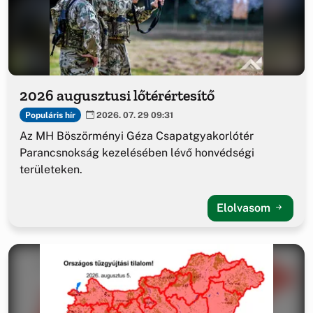
2026 augusztusi lőtérértesítő
Populáris hír
2026. 07. 29 09:31
Az MH Böszörményi Géza Csapatgyakorlótér
Parancsnokság kezelésében lévő honvédségi
területeken.
Elolvasom