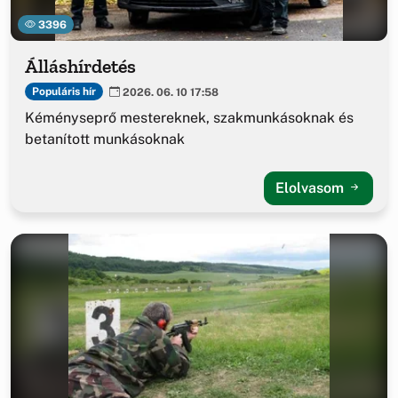
3396
Álláshírdetés
Populáris hír
2026. 06. 10 17:58
Kéményseprő mestereknek, szakmunkásoknak és
betanított munkásoknak
Elolvasom