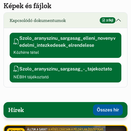
Képek és fájlok
Kapcsolódó dokumentumok
2 fájl
Szolo_aranyszinu_sargasag_elleni_novenyv
edelmi_intezkedesek_elrendelese
Közhírre tétel
Szolo_aranyszinu_sargasag_-_tajekoztato
NÉBIH tájékoztató
Hírek
Összes hír
Kiemelt