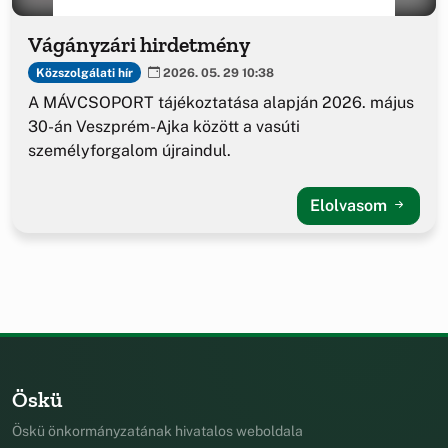
Vágányzári hirdetmény
Közszolgálati hír
2026. 05. 29 10:38
A MÁVCSOPORT tájékoztatása alapján 2026. május
30-án Veszprém-Ajka között a vasúti
személyforgalom újraindul.
Elolvasom
Öskü
Öskü önkormányzatának hivatalos weboldala