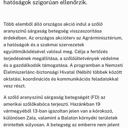
hatóságok szigorúan ellenőrzik.
Több elemből álló országos akció indul a szőlő
aranyszínű sárgaság betegség visszaszorítása
érdekében. Az országos akcióterv az Agrárminisztérium,
a hatóságok és a szakmai szervezetek
együttműködésével valósul meg. Célja a fertőzés
terjedésének megállítása, a szőlőültetvények védelme
és a gazdálkodók támogatása. A programban a Nemzeti
Élelmiszerlánc-biztonsági Hivatal (Nébih) többek között
oktatási, koordinációs és kommunikációs feladatokkal
vesz részt.
A szőlő aranyszínű sárgaság betegségét (FD) az
amerikai szőlőkabóca terjeszti. Hazánkban 19
vármegyéből 13-ban igazoltan jelen van a kórokozó,
különösen Zala, valamint a Balaton környéki területek
érintettek súlyosan. A betegség az emberre nem jelent