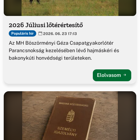
2026 Júliusi lőtérértesítő
Populáris hír
2026. 06. 23 17:13
Az MH Böszörményi Géza Csapatgyakorlótér
Parancsnokság kezelésében lévő hajmáskéri és
bakonykúti honvédségi területeken.
Elolvasom