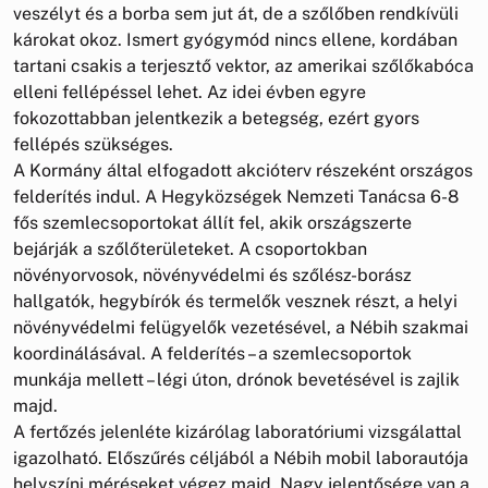
veszélyt és a borba sem jut át, de a szőlőben rendkívüli
károkat okoz. Ismert gyógymód nincs ellene, kordában
tartani csakis a terjesztő vektor, az amerikai szőlőkabóca
elleni fellépéssel lehet. Az idei évben egyre
fokozottabban jelentkezik a betegség, ezért gyors
fellépés szükséges.
A Kormány által elfogadott akcióterv részeként országos
felderítés indul. A Hegyközségek Nemzeti Tanácsa 6-8
fős szemlecsoportokat állít fel, akik országszerte
bejárják a szőlőterületeket. A csoportokban
növényorvosok, növényvédelmi és szőlész-borász
hallgatók, hegybírók és termelők vesznek részt, a helyi
növényvédelmi felügyelők vezetésével, a Nébih szakmai
koordinálásával. A felderítés – a szemlecsoportok
munkája mellett – légi úton, drónok bevetésével is zajlik
majd.
A fertőzés jelenléte kizárólag laboratóriumi vizsgálattal
igazolható. Előszűrés céljából a Nébih mobil laborautója
helyszíni méréseket végez majd. Nagy jelentősége van a