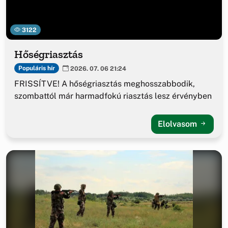
3122
Hőségriasztás
Populáris hír
2026. 07. 06 21:24
FRISSÍTVE! A hőségriasztás meghosszabbodik,
szombattól már harmadfokú riasztás lesz érvényben
Elolvasom