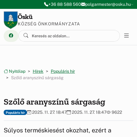
Ugrás a menüre
Ugrás a tartalomra
+36 88 588 560
polgarmester@osku.hu
Öskü
KÖZSÉG ÖNKORMÁNYZATA
Nyitólap
Hírek
Populáris hír
Szőlő aranyszínű sárgaság
Szőlő aranyszínű sárgaság
2025. 11. 27. 18:47
2025. 11. 27. 18:47
9622
Populáris hír
Súlyos terméskiesést okozhat, ezért a