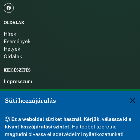
OLDALAK
Hírek
Események
Helyek
Oldalak
KIEGÉSZÍTÉS
Impresszum
KAPCSOLAT
Süti hozzájárulás
+36 88 588 560
polgarmester@osku.hu
Ez a weboldal sütiket használ. Kérjük, válassza ki a
jegyzo@osku.hu
kívánt hozzájárulási szintet.
Ha többet szeretne
8191 Öskü, Szabadság tér 1.
megtudni olvassa el adatvédelmi nyilatkozatunkat!