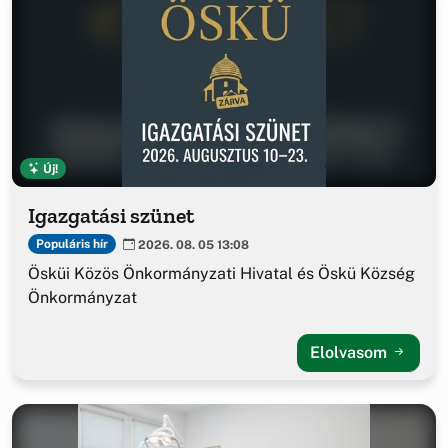
Új!
Igazgatási szünet
Populáris hír
2026. 08. 05 13:08
Ösküi Közös Önkormányzati Hivatal és Öskü Község
Önkormányzat
Elolvasom