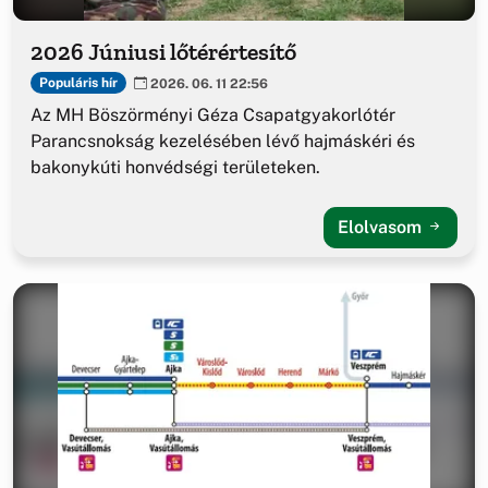
2026 Júniusi lőtérértesítő
Populáris hír
2026. 06. 11 22:56
Az MH Böszörményi Géza Csapatgyakorlótér
Parancsnokság kezelésében lévő hajmáskéri és
bakonykúti honvédségi területeken.
Elolvasom