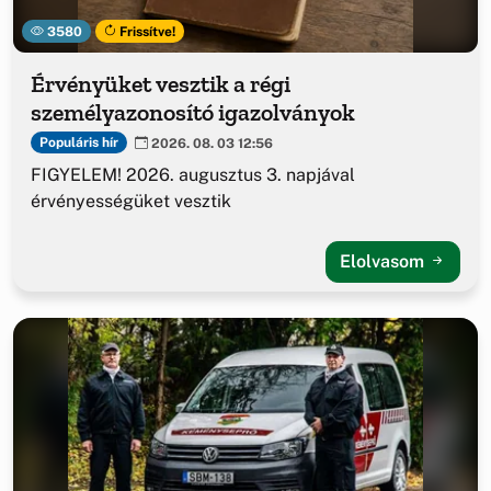
3580
Frissítve!
Érvényüket vesztik a régi
személyazonosító igazolványok
Populáris hír
2026. 08. 03 12:56
FIGYELEM! 2026. augusztus 3. napjával
érvényességüket vesztik
Elolvasom