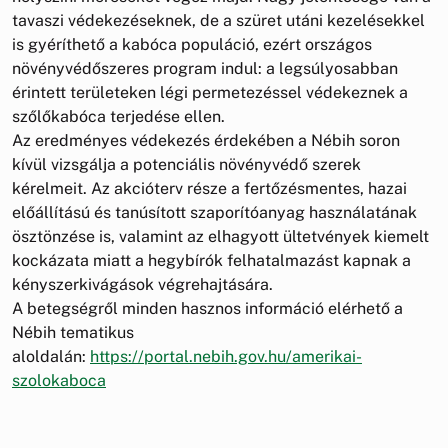
tavaszi védekezéseknek, de a szüret utáni kezelésekkel
is gyéríthető a kabóca populáció, ezért országos
növényvédőszeres program indul: a legsúlyosabban
érintett területeken légi permetezéssel védekeznek a
szőlőkabóca terjedése ellen.
Az eredményes védekezés érdekében a Nébih soron
kívül vizsgálja a potenciális növényvédő szerek
kérelmeit. Az akcióterv része a fertőzésmentes, hazai
előállítású és tanúsított szaporítóanyag használatának
ösztönzése is, valamint az elhagyott ültetvények kiemelt
kockázata miatt a hegybírók felhatalmazást kapnak a
kényszerkivágások végrehajtására.
A betegségről minden hasznos információ elérhető a
Nébih tematikus
aloldalán:
https://portal.nebih.gov.hu/amerikai-
szolokaboca