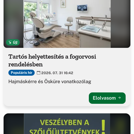
Új!
Tartós helyettesítés a fogorvosi
rendelésben
Populáris hír
2026. 07. 31 16:42
Hajmáskérre és Ösküre vonatkozólag
Elolvasom