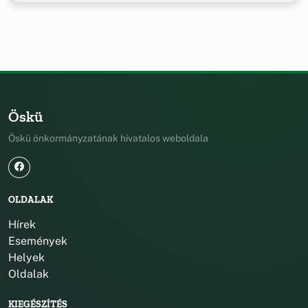
Öskü
Öskü önkormányzatának hivatalos weboldala
OLDALAK
Hírek
Események
Helyek
Oldalak
KIEGÉSZÍTÉS