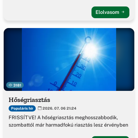
Elolvasom
3181
Hőségriasztás
Populáris hír
2026. 07. 06 21:24
FRISSÍTVE! A hőségriasztás meghosszabbodik,
szombattól már harmadfokú riasztás lesz érvényben