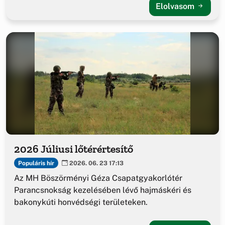
Elolvasom
2026 Júliusi lőtérértesítő
Populáris hír
2026. 06. 23 17:13
Az MH Böszörményi Géza Csapatgyakorlótér
Parancsnokság kezelésében lévő hajmáskéri és
bakonykúti honvédségi területeken.