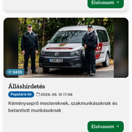
Elolvasom
3435
Álláshírdetés
Populáris hír
2026. 06. 10 17:58
Kéményseprő mestereknek, szakmunkásoknak és
betanított munkásoknak
Elolvasom