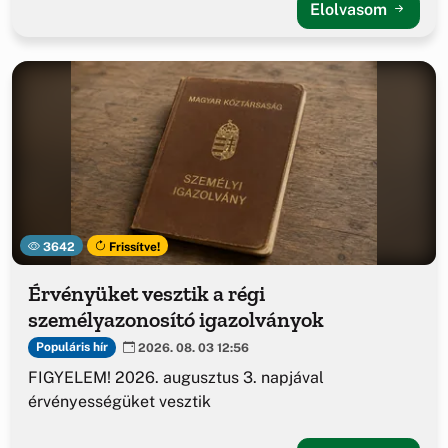
Elolvasom
3642
Frissítve!
Érvényüket vesztik a régi
személyazonosító igazolványok
Populáris hír
2026. 08. 03 12:56
FIGYELEM! 2026. augusztus 3. napjával
érvényességüket vesztik