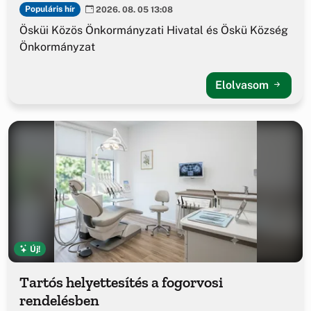
Populáris hír
2026. 08. 05 13:08
Ösküi Közös Önkormányzati Hivatal és Öskü Község
Önkormányzat
Elolvasom
Új!
Tartós helyettesítés a fogorvosi
rendelésben