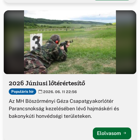
2026 Júniusi lőtérértesítő
Populáris hír
2026. 06. 11 22:56
Az MH Böszörményi Géza Csapatgyakorlótér
Parancsnokság kezelésében lévő hajmáskéri és
bakonykúti honvédségi területeken.
Elolvasom