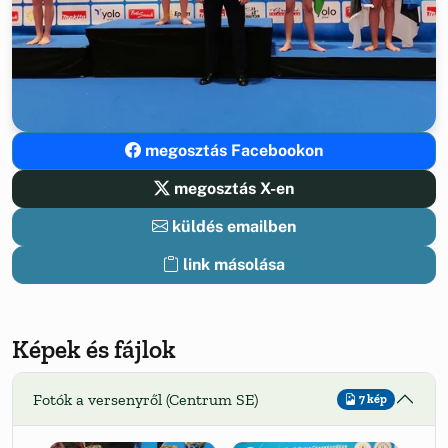
megosztás Facebookon
megosztás X-en
küldés emailben
link másolása
Képek és fájlok
Fotók a versenyről (Centrum SE)
7 kép