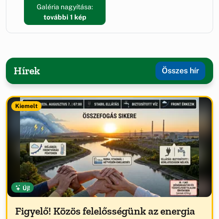
Galéria nagyítása:
további 1 kép
Hírek
Összes hír
Kiemelt
Új!
Figyelő! Közös felelősségünk az energia