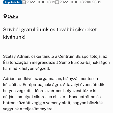
2022. 10. 10. 13:19
2022. 10. 10. 13:21
2385
Populáris hír
Öskü
Szívből gratulálunk és további sikereket
kívánunk!
Szalay Adrián, ösküi tanuló a Centrum SE sportolója, az
Észtországban megrendezett Sumo Európa-bajnokságon
harmadik helyen végzett.
Adrián rendkívül szorgalmasan, hiányzásmentesen
készült az Európa-bajnokságra. A tavalyi évben ötödik
helyen végzett, idénre az érmes helyezést tűzte ki
céljául, amelyet sikeresen el is ért. Koncentráltan és
bátran küzdött végig a verseny alatt, nagyon büszkék
vagyunk a teljesítményére!