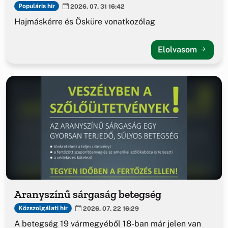
Populáris hír
2026. 07. 31 16:42
Hajmáskérre és Ösküre vonatkozólag
Elolvasom
Aranyszínű sárgaság betegség
Közszolgálati hír
2026. 07. 22 16:29
A betegség 19 vármegyéből 18-ban már jelen van