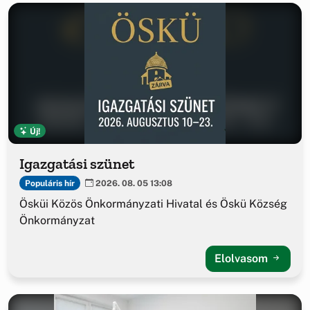
Új!
Igazgatási szünet
Populáris hír
2026. 08. 05 13:08
Ösküi Közös Önkormányzati Hivatal és Öskü Község
Önkormányzat
Elolvasom