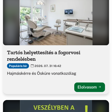
Tartós helyettesítés a fogorvosi
rendelésben
Populáris hír
2026. 07. 31 16:42
Hajmáskérre és Ösküre vonatkozólag
Elolvasom