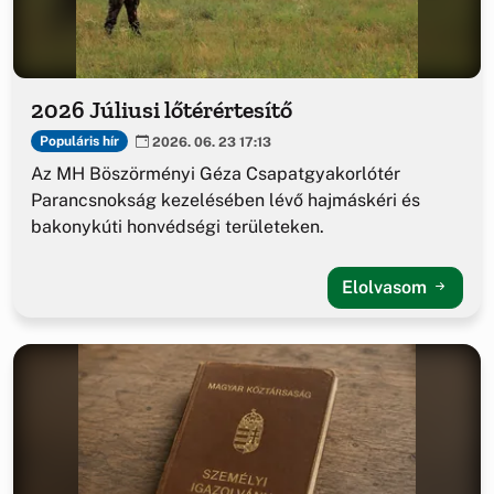
2026 Júliusi lőtérértesítő
Populáris hír
2026. 06. 23 17:13
Az MH Böszörményi Géza Csapatgyakorlótér
Parancsnokság kezelésében lévő hajmáskéri és
bakonykúti honvédségi területeken.
Elolvasom