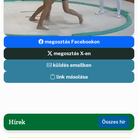
megosztás Facebookon
megosztás X-en
küldés emailben
link másolása
Hírek
Összes hír