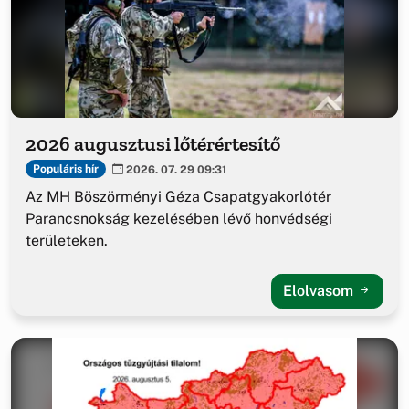
2026 augusztusi lőtérértesítő
Populáris hír
2026. 07. 29 09:31
Az MH Böszörményi Géza Csapatgyakorlótér
Parancsnokság kezelésében lévő honvédségi
területeken.
Elolvasom