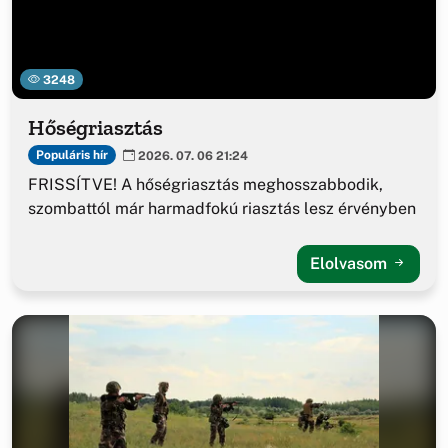
3248
Hőségriasztás
Populáris hír
2026. 07. 06 21:24
FRISSÍTVE! A hőségriasztás meghosszabbodik,
szombattól már harmadfokú riasztás lesz érvényben
Elolvasom