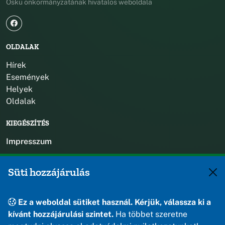
Öskü önkormányzatának hivatalos weboldala
OLDALAK
Hírek
Események
Helyek
Oldalak
KIEGÉSZÍTÉS
Impresszum
KAPCSOLAT
Süti hozzájárulás
+36 88 588 560
polgarmester@osku.hu
Ez a weboldal sütiket használ. Kérjük, válassza ki a
jegyzo@osku.hu
kívánt hozzájárulási szintet.
Ha többet szeretne
8191 Öskü, Szabadság tér 1.