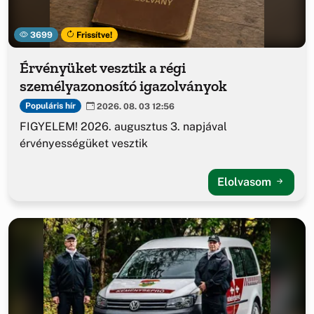
3699
Frissítve!
Érvényüket vesztik a régi
személyazonosító igazolványok
Populáris hír
2026. 08. 03 12:56
FIGYELEM! 2026. augusztus 3. napjával
érvényességüket vesztik
Elolvasom