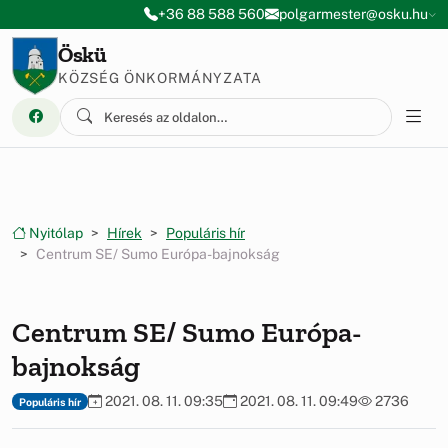
Ugrás a menüre
Ugrás a tartalomra
+36 88 588 560
polgarmester@osku.hu
Öskü
KÖZSÉG ÖNKORMÁNYZATA
Nyitólap
Hírek
Populáris hír
Centrum SE/ Sumo Európa-bajnokság
Centrum SE/ Sumo Európa-
bajnokság
2021. 08. 11. 09:35
2021. 08. 11. 09:49
2736
Populáris hír