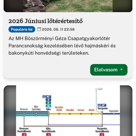
2026 Júniusi lőtérértesítő
Populáris hír
2026. 06. 11 22:56
Az MH Böszörményi Géza Csapatgyakorlótér
Parancsnokság kezelésében lévő hajmáskéri és
bakonykúti honvédségi területeken.
Elolvasom