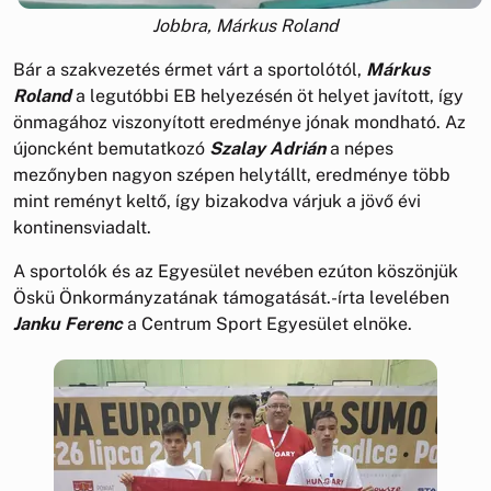
Jobbra, Márkus Roland
Bár a szakvezetés érmet várt a sportolótól,
Márkus
Roland
a legutóbbi EB helyezésén öt helyet javított, így
önmagához viszonyított eredménye jónak mondható. Az
újoncként bemutatkozó
Szalay Adrián
a népes
mezőnyben nagyon szépen helytállt, eredménye több
mint reményt keltő, így bizakodva várjuk a jövő évi
kontinensviadalt.
A sportolók és az Egyesület nevében ezúton köszönjük
Öskü Önkormányzatának támogatását.-írta levelében
Janku Ferenc
a Centrum Sport Egyesület elnöke.