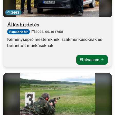
3463
Álláshírdetés
Populáris hír
2026. 06. 10 17:58
Kéményseprő mestereknek, szakmunkásoknak és
betanított munkásoknak
Elolvasom