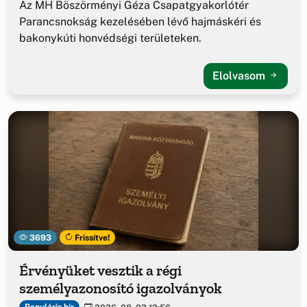
Az MH Böszörményi Géza Csapatgyakorlótér
Parancsnokság kezelésében lévő hajmáskéri és
bakonykúti honvédségi területeken.
Elolvasom
3693
Frissítve!
Érvényüket vesztik a régi
személyazonosító igazolványok