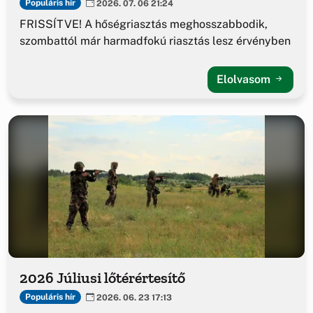
Populáris hír
2026. 07. 06 21:24
FRISSÍTVE! A hőségriasztás meghosszabbodik,
szombattól már harmadfokú riasztás lesz érvényben
Elolvasom
2026 Júliusi lőtérértesítő
Populáris hír
2026. 06. 23 17:13