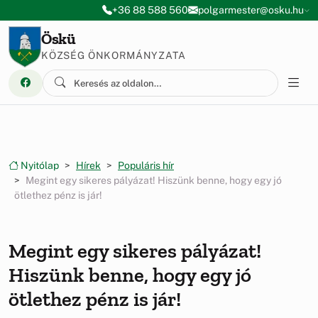
Ugrás a menüre
Ugrás a tartalomra
+36 88 588 560
polgarmester@osku.hu
Öskü
KÖZSÉG ÖNKORMÁNYZATA
Nyitólap
Hírek
Populáris hír
Megint egy sikeres pályázat! Hiszünk benne, hogy egy jó
ötlethez pénz is jár!
Megint egy sikeres pályázat!
Hiszünk benne, hogy egy jó
ötlethez pénz is jár!