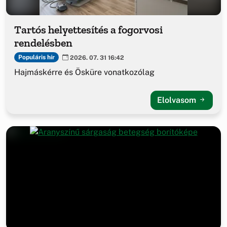
Tartós helyettesítés a fogorvosi
rendelésben
Populáris hír
2026. 07. 31 16:42
Hajmáskérre és Ösküre vonatkozólag
Elolvasom