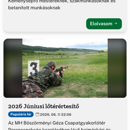
Kéményseprő mestereknek, szakmunkásoknak és
betanított munkásoknak
Elolvasom
2026 Júniusi lőtérértesítő
Populáris hír
2026. 06. 11 22:56
Az MH Böszörményi Géza Csapatgyakorlótér
Parancsnokság kezelésében lévő hajmáskéri és