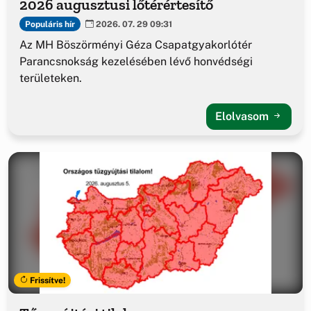
2026 augusztusi lőtérértesítő
Populáris hír
2026. 07. 29 09:31
Az MH Böszörményi Géza Csapatgyakorlótér
Parancsnokság kezelésében lévő honvédségi
területeken.
Elolvasom
Frissítve!