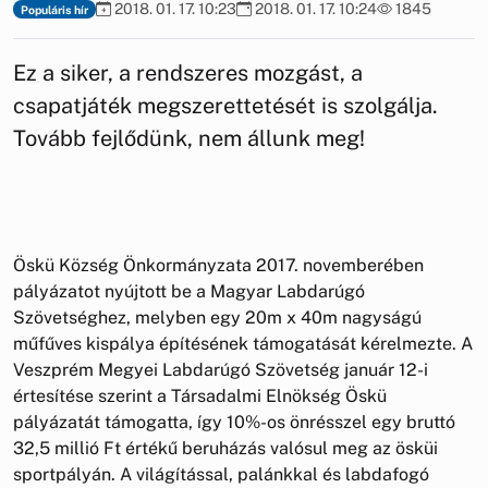
2018. 01. 17. 10:23
2018. 01. 17. 10:24
1845
Populáris hír
Ez a siker, a rendszeres mozgást, a
csapatjáték megszerettetését is szolgálja.
Tovább fejlődünk, nem állunk meg!
Öskü Község Önkormányzata 2017. novemberében
pályázatot nyújtott be a Magyar Labdarúgó
Szövetséghez, melyben egy 20m x 40m nagyságú
műfűves kispálya építésének támogatását kérelmezte. A
Veszprém Megyei Labdarúgó Szövetség január 12-i
értesítése szerint a Társadalmi Elnökség Öskü
pályázatát támogatta, így 10%-os önrésszel egy bruttó
32,5 millió Ft értékű beruházás valósul meg az ösküi
sportpályán. A világítással, palánkkal és labdafogó