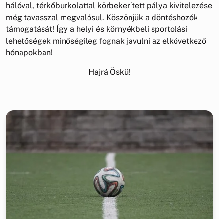
hálóval, térkőburkolattal körbekerített pálya kivitelezése
még tavasszal megvalósul. Köszönjük a döntéshozók
támogatását! Így a helyi és környékbeli sportolási
lehetőségek minőségileg fognak javulni az elkövetkező
hónapokban!
Hajrá Öskü!