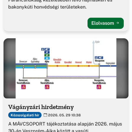
bakonykúti honvédségi területeken.
Elolvasom
Vágányzári hirdetmény
Közszolgálati hír
2026. 05. 29 10:38
A MÁVCSOPORT tájékoztatása alapján 2026. május
30-án Veszprém-Ajka között a vasúti