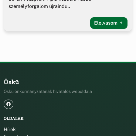
személyforgalom újraindul.
Elolvasom
Öskü
Öskü önkormányzatának hivatalos weboldala
OLDALAK
Hírek