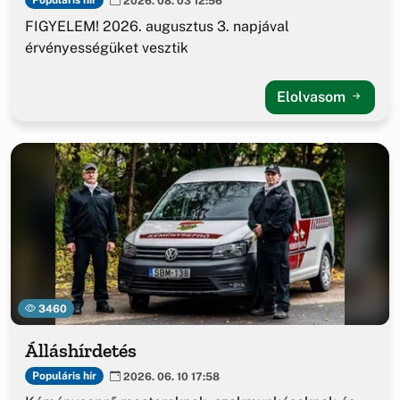
Populáris hír
2026. 08. 03 12:56
FIGYELEM! 2026. augusztus 3. napjával
érvényességüket vesztik
Elolvasom
3460
Álláshírdetés
Populáris hír
2026. 06. 10 17:58