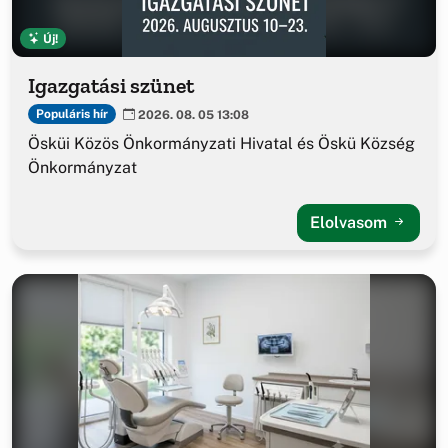
Új!
Igazgatási szünet
Populáris hír
2026. 08. 05 13:08
Ösküi Közös Önkormányzati Hivatal és Öskü Község
Önkormányzat
Elolvasom