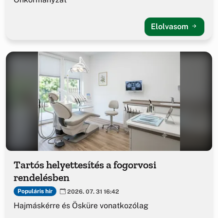
Elolvasom
Tartós helyettesítés a fogorvosi
rendelésben
Populáris hír
2026. 07. 31 16:42
Hajmáskérre és Ösküre vonatkozólag