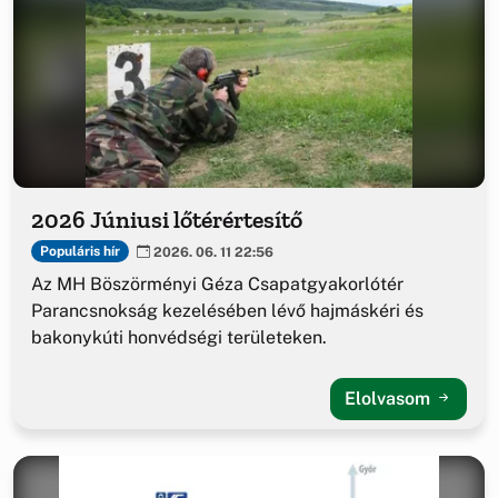
2026 Júniusi lőtérértesítő
Populáris hír
2026. 06. 11 22:56
Az MH Böszörményi Géza Csapatgyakorlótér
Parancsnokság kezelésében lévő hajmáskéri és
bakonykúti honvédségi területeken.
Elolvasom