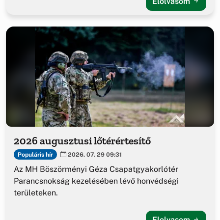
Elolvasom
2026 augusztusi lőtérértesítő
Populáris hír
2026. 07. 29 09:31
Az MH Böszörményi Géza Csapatgyakorlótér
Parancsnokság kezelésében lévő honvédségi
területeken.
Elolvasom