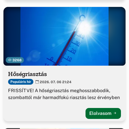
3268
Hőségriasztás
Populáris hír
2026. 07. 06 21:24
FRISSÍTVE! A hőségriasztás meghosszabbodik,
szombattól már harmadfokú riasztás lesz érvényben
Elolvasom