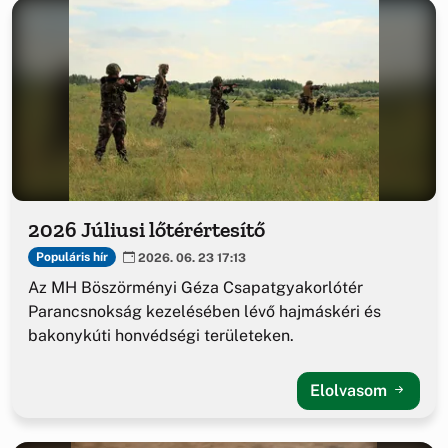
2026 Júliusi lőtérértesítő
Populáris hír
2026. 06. 23 17:13
Az MH Böszörményi Géza Csapatgyakorlótér
Parancsnokság kezelésében lévő hajmáskéri és
bakonykúti honvédségi területeken.
Elolvasom