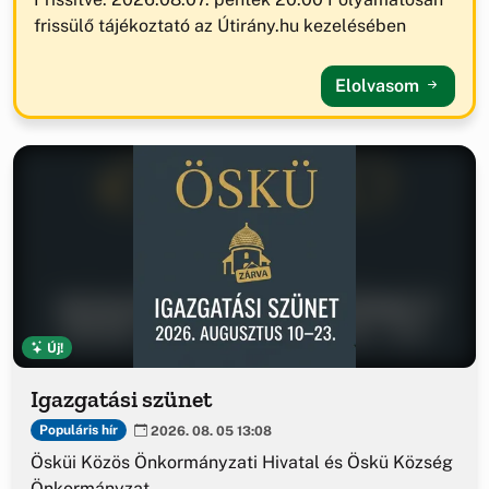
frissülő tájékoztató az Útirány.hu kezelésében
Elolvasom
Új!
Igazgatási szünet
Populáris hír
2026. 08. 05 13:08
Ösküi Közös Önkormányzati Hivatal és Öskü Község
Önkormányzat