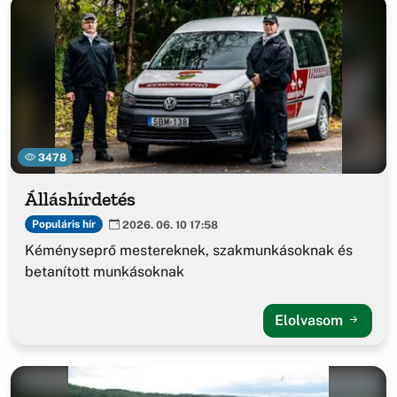
3478
Álláshírdetés
Populáris hír
2026. 06. 10 17:58
Kéményseprő mestereknek, szakmunkásoknak és
betanított munkásoknak
Elolvasom