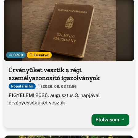
3720
Frissítve!
Érvényüket vesztik a régi
személyazonosító igazolványok
Populáris hír
2026. 08. 03 12:56
FIGYELEM! 2026. augusztus 3. napjával
érvényességüket vesztik
Elolvasom