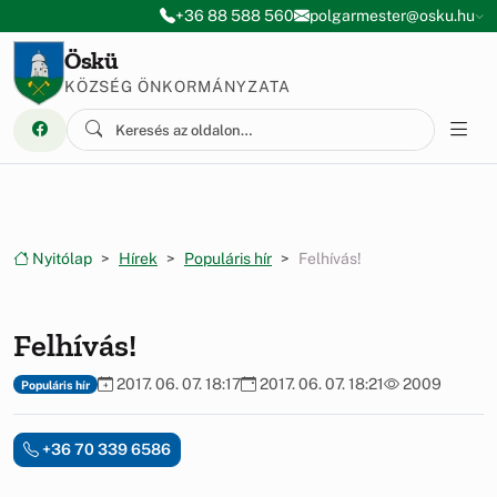
Ugrás a menüre
Ugrás a tartalomra
+36 88 588 560
polgarmester@osku.hu
Öskü
KÖZSÉG ÖNKORMÁNYZATA
Nyitólap
Hírek
Populáris hír
Felhívás!
Felhívás!
2017. 06. 07. 18:17
2017. 06. 07. 18:21
2009
Populáris hír
+36 70 339 6586