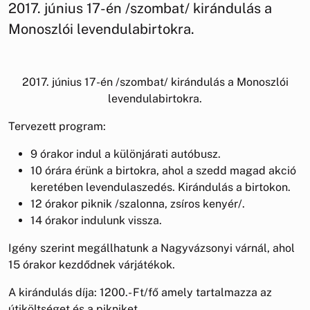
2017. június 17-én /szombat/ kirándulás a
Monoszlói levendulabirtokra.
2017. június 17-én /szombat/ kirándulás a Monoszlói
levendulabirtokra.
Tervezett program:
9 órakor indul a különjárati autóbusz.
10 órára érünk a birtokra, ahol a szedd magad akció
keretében levendulaszedés. Kirándulás a birtokon.
12 órakor piknik /szalonna, zsíros kenyér/.
14 órakor indulunk vissza.
Igény szerint megállhatunk a Nagyvázsonyi várnál, ahol
15 órakor kezdődnek várjátékok.
A kirándulás díja: 1200.- Ft/fő amely tartalmazza az
útiköltséget és a pikniket.