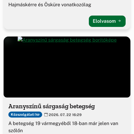
Hajmáskérre és Ösküre vonatkozólag
Elolvasom
Aranyszínű sárgaság betegség
Közszolgálati hír
2026. 07. 22 16:29
A betegség 19 vármegyéből 18-ban már jelen van
szőlőn