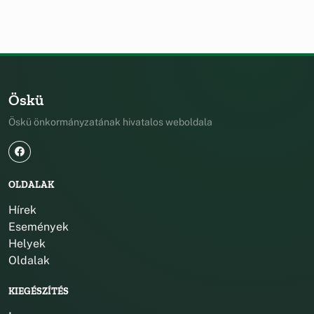
Öskü
Öskü önkormányzatának hivatalos weboldala
OLDALAK
Hírek
Események
Helyek
Oldalak
KIEGÉSZÍTÉS