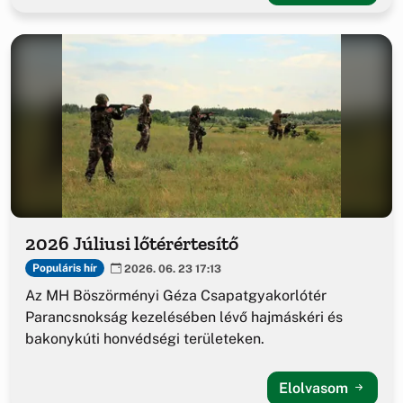
2026 Júliusi lőtérértesítő
Populáris hír
2026. 06. 23 17:13
Az MH Böszörményi Géza Csapatgyakorlótér
Parancsnokság kezelésében lévő hajmáskéri és
bakonykúti honvédségi területeken.
Elolvasom