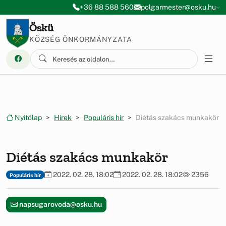
Ugrás a menüre
Ugrás a tartalomra
+36 88 588 560
polgarmester@osku.hu
Öskü
KÖZSÉG ÖNKORMÁNYZATA
Nyitólap
Hírek
Populáris hír
Diétás szakács munkakör
Diétás szakács munkakör
2022. 02. 28. 18:02
2022. 02. 28. 18:02
2356
Populáris hír
napsugarovoda@osku.hu