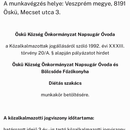
A munkavégzés helye: Veszprém megye, 8191
Öskü, Mecset utca 3.
Öskü Község Önkormányzat Napsugár Óvoda
a Közalkalmazottak jogállásáról szóló 1992. évi XXXIII.
törvény 20/A. § alapján pályázatot hirdet
Öskü Község Önkormányzat Napsugár Óvoda és
Bölcsőde Főzőkonyha
Diétás szakács
munkakör betöltésére.
A közalkalmazotti jogviszony időtartama:
határozott idejű 3 év –ig tartó közalkalmazotti jogviszony