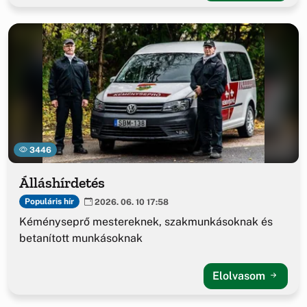
3446
Álláshírdetés
Populáris hír
2026. 06. 10 17:58
Kéményseprő mestereknek, szakmunkásoknak és
betanított munkásoknak
Elolvasom