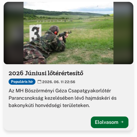
2026 Júniusi lőtérértesítő
Populáris hír
2026. 06. 11 22:56
Az MH Böszörményi Géza Csapatgyakorlótér
Parancsnokság kezelésében lévő hajmáskéri és
bakonykúti honvédségi területeken.
Elolvasom