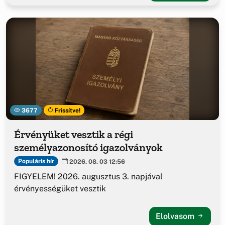
3677
Frissítve!
Érvényüket vesztik a régi
személyazonosító igazolványok
Populáris hír
2026. 08. 03 12:56
FIGYELEM! 2026. augusztus 3. napjával
érvényességüket vesztik
Elolvasom