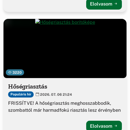
Elolvasom
3220
Hőségriasztás
Populáris hír
2026. 07. 06 21:24
FRISSÍTVE! A hőségriasztás meghosszabbodik,
szombattól már harmadfokú riasztás lesz érvényben
Elolvasom