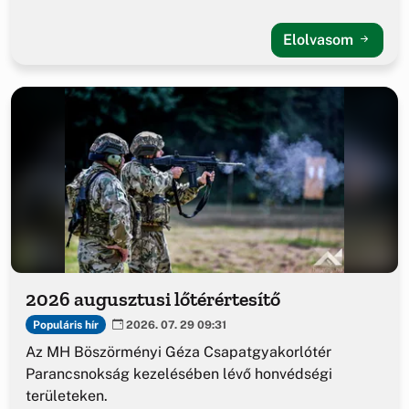
Elolvasom
2026 augusztusi lőtérértesítő
Populáris hír
2026. 07. 29 09:31
Az MH Böszörményi Géza Csapatgyakorlótér
Parancsnokság kezelésében lévő honvédségi
területeken.