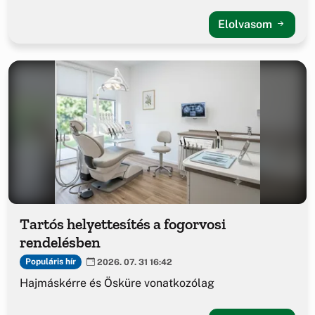
Elolvasom
Tartós helyettesítés a fogorvosi
rendelésben
Populáris hír
2026. 07. 31 16:42
Hajmáskérre és Ösküre vonatkozólag