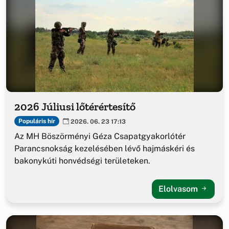
2026 Júliusi lőtérértesítő
Populáris hír
2026. 06. 23 17:13
Az MH Böszörményi Géza Csapatgyakorlótér
Parancsnokság kezelésében lévő hajmáskéri és
bakonykúti honvédségi területeken.
Elolvasom