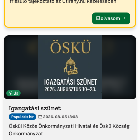
frissülő tájékoztató az Útirány.hu kezelésében
Elolvasom
Új!
Igazgatási szünet
Populáris hír
2026. 08. 05 13:08
Ösküi Közös Önkormányzati Hivatal és Öskü Község
Önkormányzat