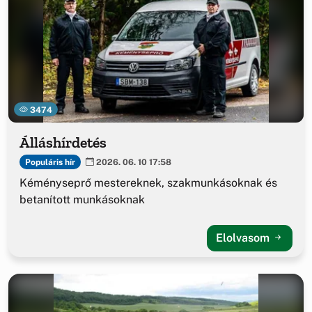
3474
Álláshírdetés
Populáris hír
2026. 06. 10 17:58
Kéményseprő mestereknek, szakmunkásoknak és
betanított munkásoknak
Elolvasom