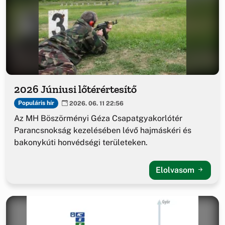
2026 Júniusi lőtérértesítő
Populáris hír
2026. 06. 11 22:56
Az MH Böszörményi Géza Csapatgyakorlótér
Parancsnokság kezelésében lévő hajmáskéri és
bakonykúti honvédségi területeken.
Elolvasom