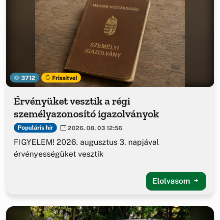
3712
Frissítve!
Érvényüket vesztik a régi
személyazonosító igazolványok
Populáris hír
2026. 08. 03 12:56
FIGYELEM! 2026. augusztus 3. napjával
érvényességüket vesztik
Elolvasom