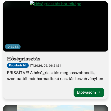
3258
Hőségriasztás
Populáris hír
2026. 07. 06 21:24
FRISSÍTVE! A hőségriasztás meghosszabbodik,
szombattól már harmadfokú riasztás lesz érvényben
Elolvasom