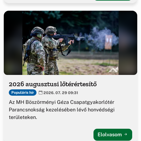
2026 augusztusi lőtérértesítő
Populáris hír
2026. 07. 29 09:31
Az MH Böszörményi Géza Csapatgyakorlótér
Parancsnokság kezelésében lévő honvédségi
területeken.
Elolvasom