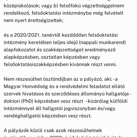
középiskolások; vagy b) felsőfokú végzettséggelnem
rendelkező, felsőoktatási intézménybe még felvételt
nem nyert érettségizettek;
és a 2020/2021. tanévtől kezdődően felsőoktatási
intézmény keretében teljes idejű (nappali munkarend)
alapfokozatot és szakképzettséget eredményező
alapképzésben, osztatlan képzésben vagy
felsőoktatásiszakképzésben kívánnak részt venni.
Nem részesülhet ösztöndíjban az a pályázó, aki: - a
Magyar Honvédség és a rendvédelmi feladatot ellátó
szervek hivatásos és szerződéses állományú hallgatója -
doktori (PhD) képzésben vesz részt - kizárólag külföldi
intézménnyel áll hallgatói jogviszonyban és/vagy
vendéghallgatói képzésben vesz részt.
A pályázók közül csak azok részesülhetnek