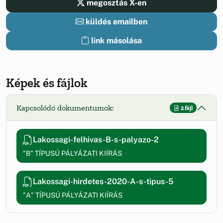
megosztás X-en
küldés emailben
link másolása
Képek és fájlok
Kapcsolódó dokumentumok:
2 fájl
Lakossagi-felhivas-B-s-palyazo-2
"B" TÍPUSÚ PÁLYÁZATI KIÍRÁS
Lakossagi-hirdetes-2020-A-s-tipus-5
"A" TÍPUSÚ PÁLYÁZATI KIÍRÁS