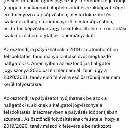
(felsőoktatási hallgatói jogviszony keretében) teljes idejű
(nappali munkarend) alapfokozatot és szakképzettséget
eredményező alapképzésben, mesterfokozatot és
szakképzettséget eredményező mesterképzésben,
osztatlan képzésben vagy felsőfokú, illetve felsőoktatási
szakképzésben folytatják tanulmányaikat.
Az ösztöndíjra pályázhatnak a 2019 szeptemberében
felsőoktatási tanulmányaik utolsó évét megkezdő
hallgatók is. Amennyiben az ösztöndíjas hallgatói
jogviszonya 2020 őszén már nem áll fenn, úgy a
2020/2021. tanév első félévére eső ösztöndíj már nem
kerül folyósításra.
Az ösztöndíjra pályázatot nyújthatnak be azok a
hallgatók is, akiknek a hallgatói jogviszonya a
felsőoktatási intézményben a pályázás időpontjában
szünetel. Az ösztöndíj folyósításának feltétele, hogy a
2019/2020. tanév második félévére a beiratkozott