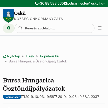
Ugrás a menüre
Ugrás a tartalomra
+36 88 588 560
polgarmester@osku.hu
Öskü
KÖZSÉG ÖNKORMÁNYZATA
Nyitólap
Hírek
Populáris hír
Bursa Hungarica Ösztöndíjpályázatok
Bursa Hungarica
Ösztöndíjpályázatok
2019. 10. 03. 19:58
2019. 10. 03. 19:58
2037
Populáris hír