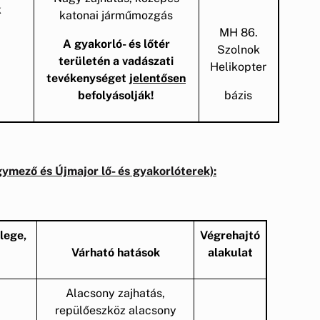
k
katonai járműmozgás
MH 86.
A gyakorló- és lőtér
Szolnok
területén a vadászati
Helikopter
tevékenységet
jelentősen
befolyásolják!
bázis
gymező és Újmajor lő- és gyakorlóterek):
lege,
Végrehajtó
Várható hatások
alakulat
Alacsony zajhatás,
repülőeszköz alacsony