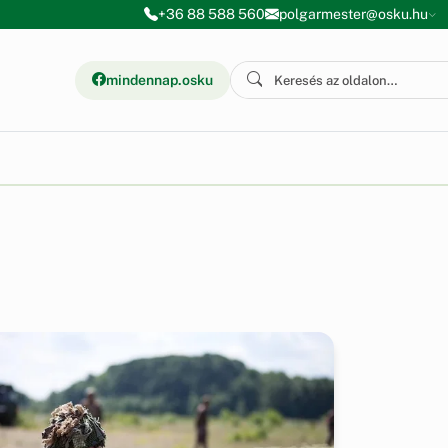
+36 88 588 560
polgarmester@osku.hu
mindennap.osku