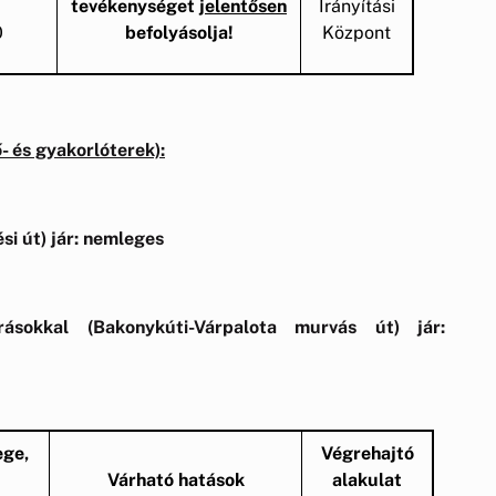
tevékenységet
jelentősen
Irányítási
0
befolyásolja!
Központ
- és gyakorlóterek):
si út) jár: nemleges
árásokkal (Bakonykúti-Várpalota murvás út) jár:
ege,
Végrehajtó
Várható hatások
alakulat