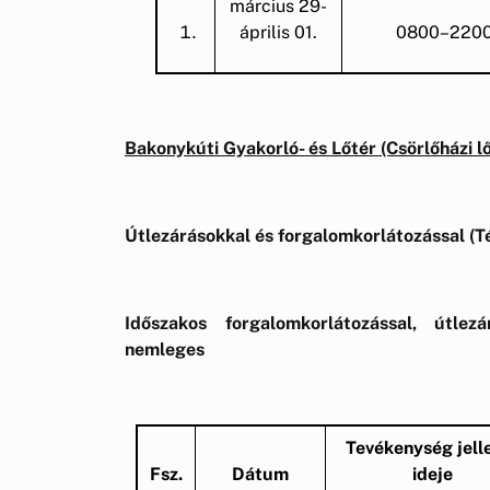
március 29-
április 01.
0800–220
Bakonykúti Gyakorló- és Lőtér (Csörlőházi lő
Útlezárásokkal és forgalomkorlátozással (Té
Időszakos forgalomkorlátozással, útlez
nemleges
Tevékenység jell
Fsz.
Dátum
ideje