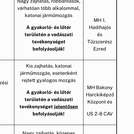
Nagy zajhatás, robbantások,
várhatóan több alkalommal,
katonai járműmozgás
MH 1.
A gyakorló- és lőtér
Hadihajós
területén a vadászati
és
tevékenységet
Tűzszerész
befolyásolják!
Ezred
Kis zajhatás, katonai
járműmozgás, esetenként
rejtett gyalogos mozgás
zési
MH Bakony
A gyakorló- és lőtér
Harckiképző
területén a vadászati
Központ és
tevékenységet
jelentősen
befolyásolják!
US 2-8 CAV
Nagy zajhatás, közepes