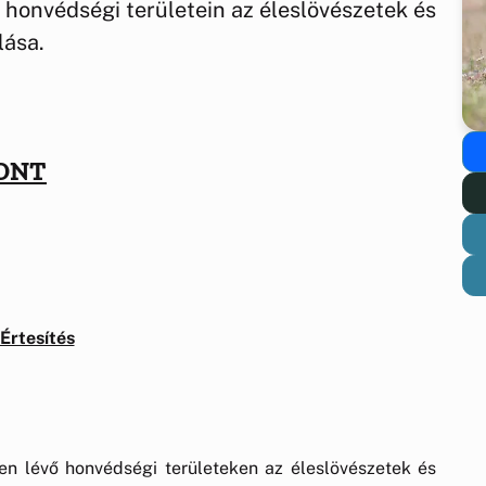
édségi területein az éleslövészetek és
lása.
ONT
Értesítés
n lévő honvédségi területeken az éleslövészetek és