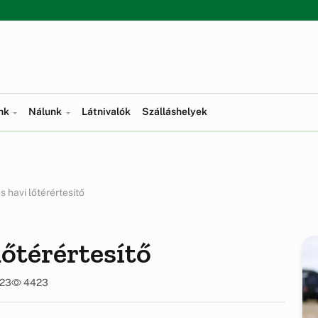
ünk
Nálunk
Látnivalók
Szálláshelyek
 havi lőtérértesítő
lőtérértesítő
:23
4423