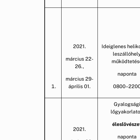
2021.
Ideiglenes helik
leszállóhel
március 22-
működtetés
26.,
naponta
március 29-
április 01.
0800–220
Gyalogság
lőgyakorlat
éleslövésze
2021.
naponta