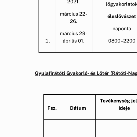
2021.
lőgyakorlato
március 22-
éleslövészet
26.
naponta
március 29-
április 01.
0800–2200
Gyulafirátóti Gyakorló- és Lőtér (Rátóti-Na
Tevékenység jel
Fsz.
Dátum
ideje