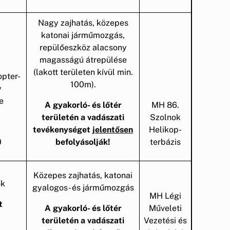
Nagy zajhatás, közepes
katonai járműmozgás,
repülőeszköz alacsony
magasságú átrepülése
(lakott területen kívül min.
opter-
100m).
y
e
A gyakorló- és lőtér
MH 86.
területén a vadászati
Szolnok
tevékenységet
jelentősen
Helikop-
0
befolyásolják!
terbázis
i
Közepes zajhatás, katonai
ok
gyalogos- és járműmozgás
MH Légi
t
A gyakorló- és lőtér
Műveleti
területén a vadászati
Vezetési és