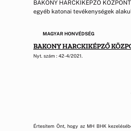
BAKONY HARCKIKÉPZŐ KÖZPONT honv
egyéb katonai tevékenységek alaku
MAGYAR HONVÉDSÉG
BAKONY HARCKIKÉPZŐ KÖZP
Nyt. szám : 42-4/2021.
Értesítem Önt, hogy az MH BHK kezelésébe