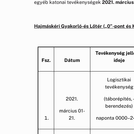
egyéb katonai tevékenységek
2021. márciu
Hajmáskéri Gyakorló-és Lőtér („0”-pont és K
Tevékenység jell
Fsz.
Dátum
ideje
Logisztikai
tevékenység
2021.
(táborépítés, 
berendezés)
március 01-
21.
naponta 0000–2