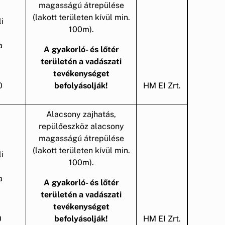
magasságú átrepülése
(lakott területen kívül min.
i
100m).
a
A gyakorló- és lőtér
területén a vadászati
tevékenységet
0
befolyásolják!
HM EI Zrt.
Alacsony zajhatás,
repülőeszköz alacsony
magasságú átrepülése
(lakott területen kívül min.
i
100m).
a
A gyakorló- és lőtér
területén a vadászati
tevékenységet
0
befolyásolják!
HM EI Zrt.