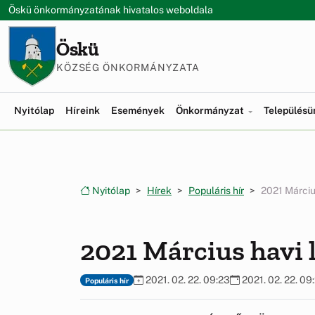
Ugrás a menüre
Ugrás a tartalomra
Öskü önkormányzatának hivatalos weboldala
Öskü
KÖZSÉG ÖNKORMÁNYZATA
Nyitólap
Híreink
Események
Önkormányzat
Település
Nyitólap
Hírek
Populáris hír
2021 Március
2021 Március havi 
2021. 02. 22. 09:23
2021. 02. 22. 09
Populáris hír