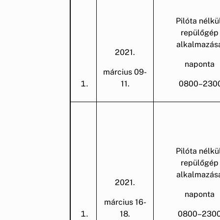
Pilóta nélkül
repülőgép
alkalmazás
2021.
naponta
március 09-
11.
0800–230
Pilóta nélkül
repülőgép
alkalmazás
2021.
naponta
március 16-
18.
0800–230