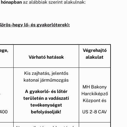
s hónapban
az alábbiak szerint alakulnak:
örös-hegy lő- és gyakorlóterek):
ege,
Végrehajtó
Várható hatások
alakulat
Kis zajhatás, jelentős
katonai járműmozgás
MH Bakony
A gyakorló- és lőtér
-
Harckiképző
területén a vadászati
Központ és
tevékenységet
400
befolyásolják!
US 2-8 CAV