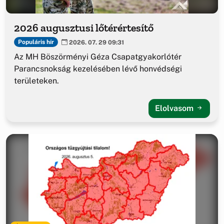
2026 augusztusi lőtérértesítő
Populáris hír
2026. 07. 29 09:31
Az MH Böszörményi Géza Csapatgyakorlótér
Parancsnokság kezelésében lévő honvédségi
területeken.
Elolvasom