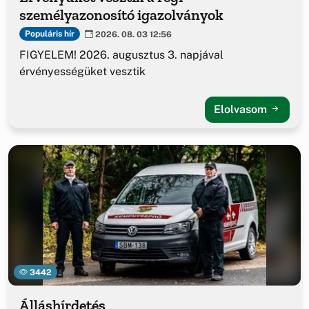
személyazonosító igazolványok
Populáris hír
2026. 08. 03 12:56
FIGYELEM! 2026. augusztus 3. napjával
érvényességüket vesztik
Elolvasom
3442
Álláshírdetés