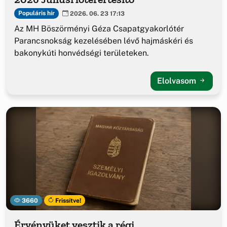
Populáris hír
2026. 06. 23 17:13
Az MH Böszörményi Géza Csapatgyakorlótér
Parancsnokság kezelésében lévő hajmáskéri és
bakonykúti honvédségi területeken.
Elolvasom
3660
Frissítve!
Érvényüket vesztik a régi