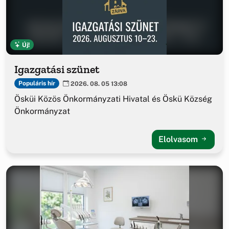
Új!
Igazgatási szünet
Populáris hír
2026. 08. 05 13:08
Ösküi Közös Önkormányzati Hivatal és Öskü Község
Önkormányzat
Elolvasom