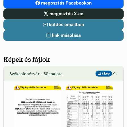
megosztás Facebookon
megosztás X-en
küldés emailben
link másolása
Képek és fájlok
Székesfehérvár - Várpalota
5 kép