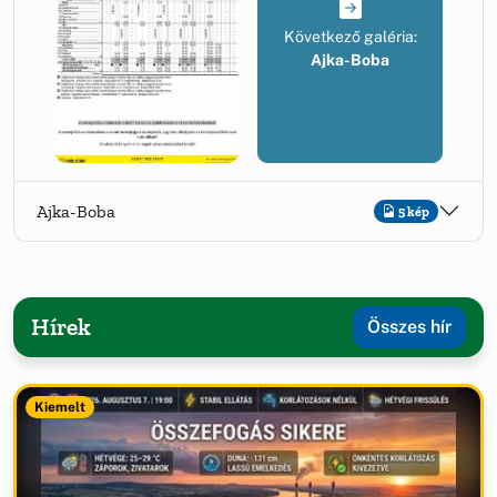
Következő galéria:
Ajka-Boba
Ajka-Boba
5 kép
Hírek
Összes hír
Kiemelt