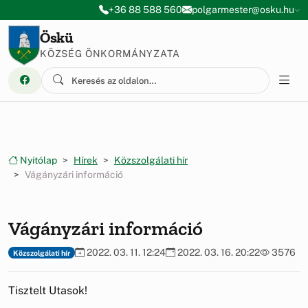
Ugrás a menüre
Ugrás a tartalomra
+36 88 588 560
polgarmester@osku.hu
Öskü
KÖZSÉG ÖNKORMÁNYZATA
Nyitólap
Hírek
Közszolgálati hír
Vágányzári információ
Vágányzári információ
2022. 03. 11. 12:24
2022. 03. 16. 20:22
3576
Közszolgálati hír
Tisztelt Utasok!