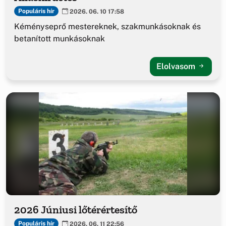
Populáris hír
2026. 06. 10 17:58
Kéményseprő mestereknek, szakmunkásoknak és
betanított munkásoknak
Elolvasom
2026 Júniusi lőtérértesítő
Populáris hír
2026. 06. 11 22:56