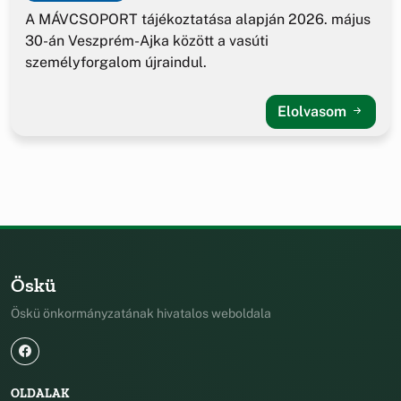
A MÁVCSOPORT tájékoztatása alapján 2026. május
30-án Veszprém-Ajka között a vasúti
személyforgalom újraindul.
Elolvasom
Öskü
Öskü önkormányzatának hivatalos weboldala
OLDALAK