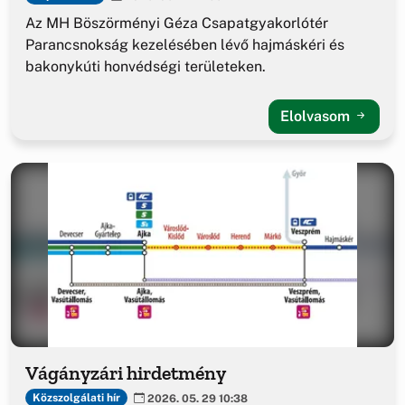
Az MH Böszörményi Géza Csapatgyakorlótér
Parancsnokság kezelésében lévő hajmáskéri és
bakonykúti honvédségi területeken.
Elolvasom
Vágányzári hirdetmény
Közszolgálati hír
2026. 05. 29 10:38