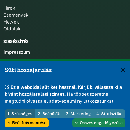
Hírek
Események
Helyek
Oldalak
KIEGÉSZÍTÉS
Impresszum
KAPCSOLAT
Süti hozzájárulás
+36 88 588 560
polgarmester@osku.hu
Ez a weboldal sütiket használ. Kérjük, válassza ki a
jegyzo@osku.hu
kívánt hozzájárulási szintet.
Ha többet szeretne
8191 Öskü, Szabadság tér 1.
megtudni olvassa el adatvédelmi nyilatkozatunkat!
1. Szükséges
2. Beépülők
3. Marketing
4. Statisztika
© 2026 Öskü Község Önkormányzata — Minden jog fenntartva
Beállítás mentése
Összes engedélyezése
Fejleszti és üzemelteti az Útirány