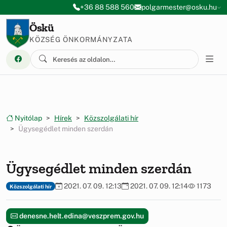
Ugrás a menüre
Ugrás a tartalomra
+36 88 588 560
polgarmester@osku.hu
Öskü
KÖZSÉG ÖNKORMÁNYZATA
Nyitólap
Hírek
Közszolgálati hír
Ügysegédlet minden szerdán
Ügysegédlet minden szerdán
2021. 07. 09. 12:13
2021. 07. 09. 12:14
1173
Közszolgálati hír
denesne.helt.edina@veszprem.gov.hu