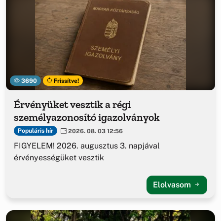
3690
Frissítve!
Érvényüket vesztik a régi
személyazonosító igazolványok
Populáris hír
2026. 08. 03 12:56
FIGYELEM! 2026. augusztus 3. napjával
érvényességüket vesztik
Elolvasom