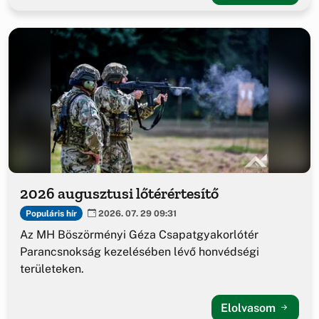
2026 augusztusi lőtérértesítő
Populáris hír
2026. 07. 29 09:31
Az MH Böszörményi Géza Csapatgyakorlótér
Parancsnokság kezelésében lévő honvédségi
területeken.
Elolvasom