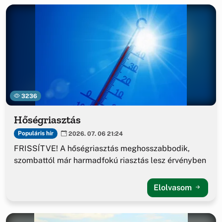
3236
Hőségriasztás
Populáris hír
2026. 07. 06 21:24
FRISSÍTVE! A hőségriasztás meghosszabbodik,
szombattól már harmadfokú riasztás lesz érvényben
Elolvasom