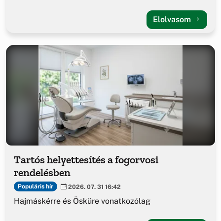
Elolvasom
Tartós helyettesítés a fogorvosi
rendelésben
Populáris hír
2026. 07. 31 16:42
Hajmáskérre és Ösküre vonatkozólag