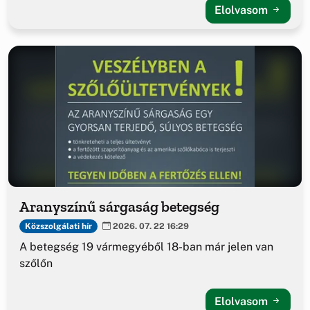
Elolvasom
Aranyszínű sárgaság betegség
Közszolgálati hír
2026. 07. 22 16:29
A betegség 19 vármegyéből 18-ban már jelen van
szőlőn
Elolvasom