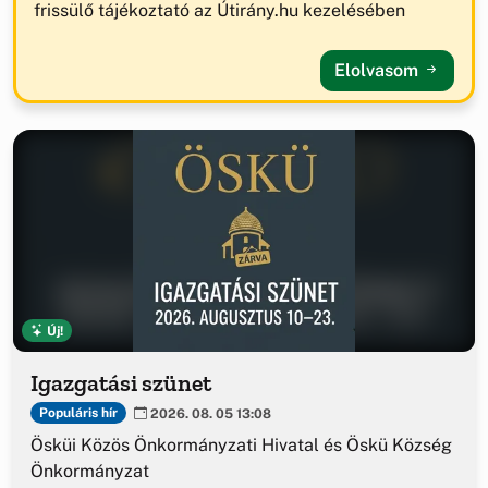
frissülő tájékoztató az Útirány.hu kezelésében
Elolvasom
Új!
Igazgatási szünet
Populáris hír
2026. 08. 05 13:08
Ösküi Közös Önkormányzati Hivatal és Öskü Község
Önkormányzat