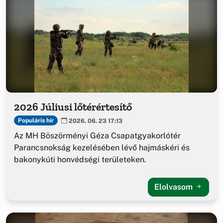
2026 Júliusi lőtérértesítő
Populáris hír
2026. 06. 23 17:13
Az MH Böszörményi Géza Csapatgyakorlótér
Parancsnokság kezelésében lévő hajmáskéri és
bakonykúti honvédségi területeken.
Elolvasom