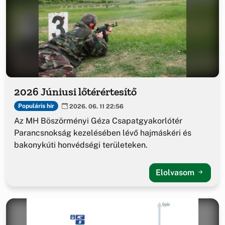
2026 Júniusi lőtérértesítő
Populáris hír
2026. 06. 11 22:56
Az MH Böszörményi Géza Csapatgyakorlótér
Parancsnokság kezelésében lévő hajmáskéri és
bakonykúti honvédségi területeken.
Elolvasom