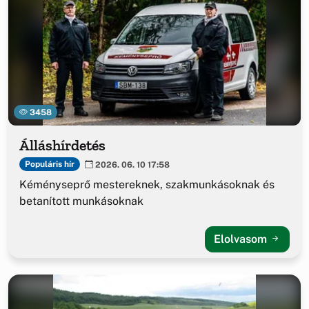
3458
Álláshírdetés
Populáris hír
2026. 06. 10 17:58
Kéményseprő mestereknek, szakmunkásoknak és
betanított munkásoknak
Elolvasom