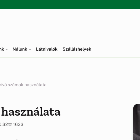
ünk
Nálunk
Látnivalók
Szálláshelyek
hívó számok használata
 használata
0:32
1633