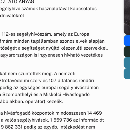
OZTATÓ ANYAG
segélyhívó számok használatával kapcsolatos
udnivalókról
a 112-es segélyhívószám, amely az Európa
számára minden tagállamban azonos elvek alapján
etőségét a segítséget nyújtó készenléti szervekkel.
Magyarországon is ingyenesen hívható vezetékes
at nem szüntették meg. A nemzeti
rófavédelmi szerv és 107 általános rendőri
nd pedig az egységes európai segélyhívószámon
a Szombathelyi és a Miskolci Hívásfogadó
ábbiakban: operátor) kezelik.
tt a hívásfogadó központok mindösszesen 14 469
 a valós segélyhívások, 1 559 736 az információt
k, 9 862 331 pedig az egyéb, intézkedést nem