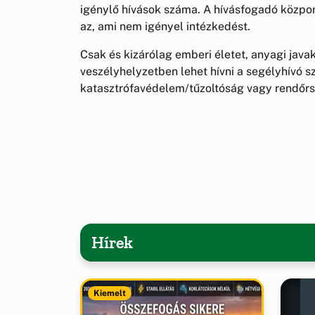
igénylő hívások száma. A hívásfogadó közpo
az, ami nem igényel intézkedést.
Csak és kizárólag emberi életet, anyagi java
veszélyhelyzetben lehet hívni a segélyhívó s
katasztrófavédelem/tűzoltóság vagy rendőr
Hírek
Kiemelt