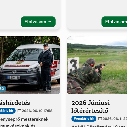
Elolvasom
Elolvaso
62
áshírdetés
2026 Júniusi
lőtérértesítő
láris hír
2026. 06. 10 17:58
ényseprő mestereknek,
Populáris hír
2026. 06. 11 2
kmunkásoknak és