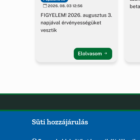
beta
2026. 08. 03 12:56
FIGYELEM! 2026. augusztus 3.
napjával érvényességüket
vesztik
Elolvasom
Öskü
OLDA
Süti hozzájárulás
Hírek
Öskü önkormányzatának hivatalos
Esem
weboldala
Hely