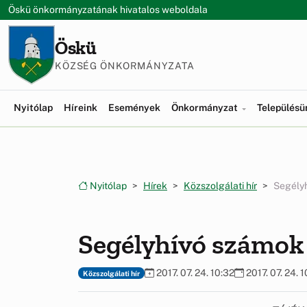
Ugrás a menüre
Ugrás a tartalomra
Öskü önkormányzatának hivatalos weboldala
Öskü
KÖZSÉG ÖNKORMÁNYZATA
Nyitólap
Híreink
Események
Önkormányzat
Település
Nyitólap
Hírek
Közszolgálati hír
Segély
Segélyhívó számok
2017. 07. 24. 10:32
2017. 07. 24. 1
Közszolgálati hír