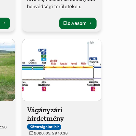
honvédségi területeken.
m
Elolvasom
Vágányzári
hirdetmény
Közszolgálati hír
2:56
2026. 05. 29 10:38