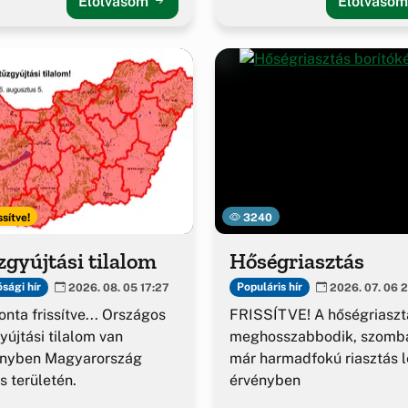
Elolvasom
Elolvaso
ssítve!
3240
gyújtási tilalom
Hőségriasztás
sági hír
Populáris hír
2026. 08. 05 17:27
2026. 07. 06 2
nta frissítve... Országos
FRISSÍTVE! A hőségriaszt
yújtási tilalom van
meghosszabbodik, szomba
ényben Magyarország
már harmadfokú riasztás l
es területén.
érvényben