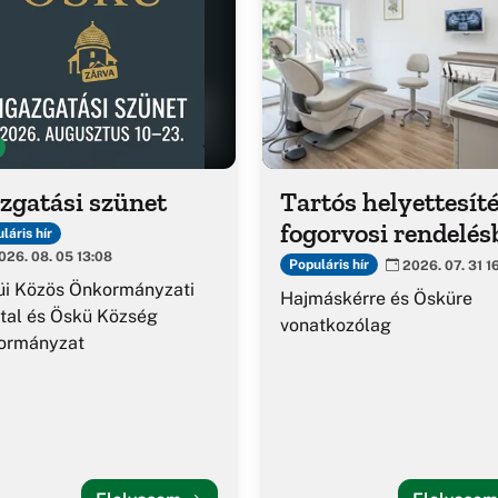
zgatási szünet
Tartós helyettesíté
fogorvosi rendelés
láris hír
26. 08. 05 13:08
Populáris hír
2026. 07. 31 1
üi Közös Önkormányzati
Hajmáskérre és Ösküre
tal és Öskü Község
vonatkozólag
ormányzat