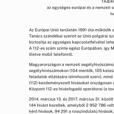
TÁJÉK
az egységes európai és a nemzeti 
t
Az Európai Unió területén 1991 óta működik 
Tanács szándékai szerint az Unió polgárai 
biztosítja az egységes kapcsolatfelvétel leh
A 112-es szám szinte egész Európában, így 
illetve mobil telefonról.
Magyarországon a nemzeti segélyhívószámok
segélyhívószámokon (104 mentők, 105 kataszt
feladatok ellátására létrehozott szerv), mi
(112) kezdeményezett hívásokat országosan 
Központ 112-es hívásfogadó operátorai (a tov
2014. március 13. és 2017. március 31. közö
144 hívást kezeltek, amelyből 2 952 786 volt
kérő hívások, 94 291 a rosszindulatú híváso