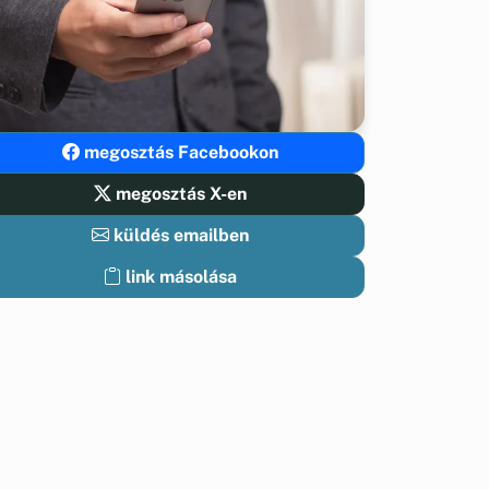
megosztás Facebookon
megosztás X-en
küldés emailben
link másolása