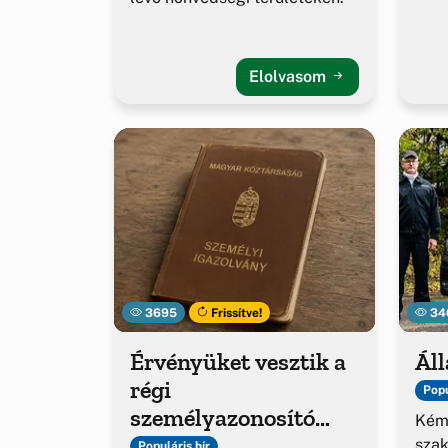
Elolvasom
3695
Frissítve!
34
Érvényüket vesztik a
Áll
régi
Popu
személyazonosító
Kém
igazolványok
sza
Populáris hír