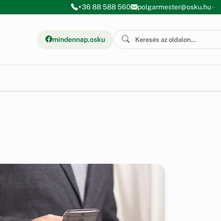
+36 88 588 560
polgarmester@osku.hu
mindennap.osku