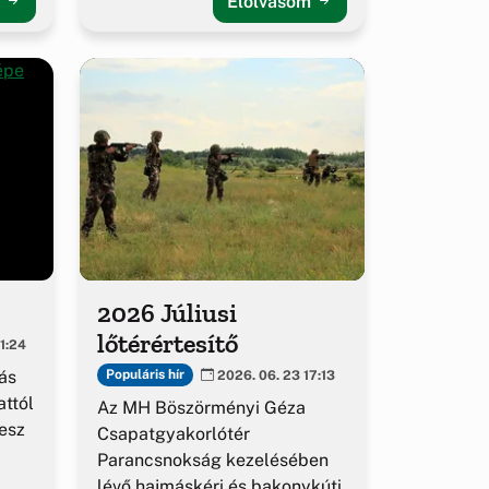
m
Elolvasom
2026 Júliusi
lőtérértesítő
1:24
ás
Populáris hír
2026. 06. 23 17:13
ttól
Az MH Böszörményi Géza
esz
Csapatgyakorlótér
Parancsnokság kezelésében
lévő hajmáskéri és bakonykúti