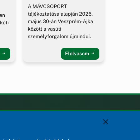
A MÁVCSOPORT
tájékoztatása alapján 2026.
en
május 30-án Veszprém-Ajka
kúti
között a vasúti
személyforgalom újraindul.
m
Elolvasom
KAPCSOLAT
+36 88 588 560
polgarmester@osku.hu
jegyzo@osku.hu