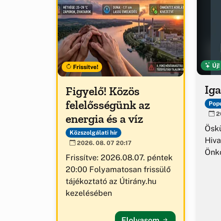
Új!
Frissítve!
Iga
Figyelő! Közös
felelősségünk az
Popu
20
energia és a víz
Ösk
Közszolgálati hír
Hiva
2026. 08. 07 20:17
Önk
Frissítve: 2026.08.07. péntek
20:00 Folyamatosan frissülő
tájékoztató az Útirány.hu
kezelésében
Elolvasom