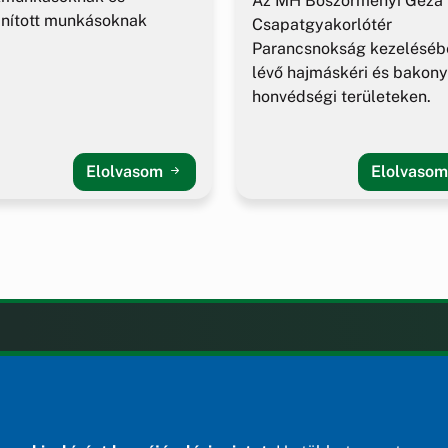
Az MH Böszörményi Géza
nított munkásoknak
Csapatgyakorlótér
Parancsnokság kezeléséb
lévő hajmáskéri és bakony
honvédségi területeken.
Elolvasom
Elolvaso
LAK
KIEGÉSZÍTÉS
Impresszum
ények
ek