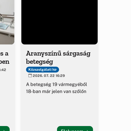
s a
Aranyszínű sárgaság
ben
betegség
Közszolgálati hír
6:42
2026. 07. 22 16:29
A betegség 19 vármegyéből
18-ban már jelen van szőlőn