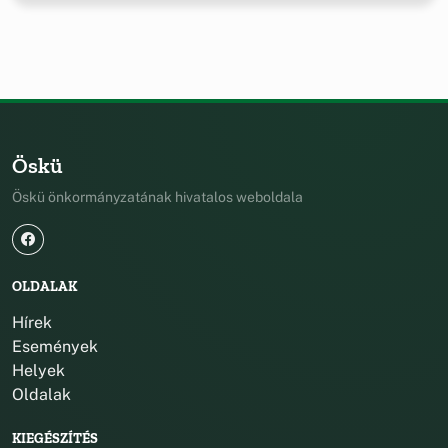
Öskü
Öskü önkormányzatának hivatalos weboldala
OLDALAK
Hírek
Események
Helyek
Oldalak
KIEGÉSZÍTÉS