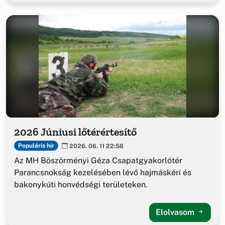
2026 Júniusi lőtérértesítő
Populáris hír
2026. 06. 11 22:56
Az MH Böszörményi Géza Csapatgyakorlótér
Parancsnokság kezelésében lévő hajmáskéri és
bakonykúti honvédségi területeken.
Elolvasom