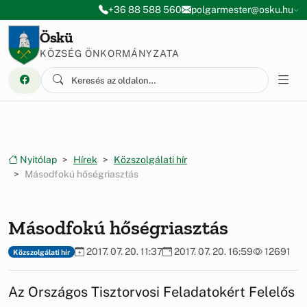
Ugrás a menüre
Ugrás a tartalomra
+36 88 588 560
polgarmester@osku.hu
Öskü
KÖZSÉG ÖNKORMÁNYZATA
Nyitólap
Hírek
Közszolgálati hír
Másodfokú hőségriasztás
Másodfokú hőségriasztás
2017. 07. 20. 11:37
2017. 07. 20. 16:59
12691
Közszolgálati hír
Az Országos Tisztorvosi Feladatokért Felelős