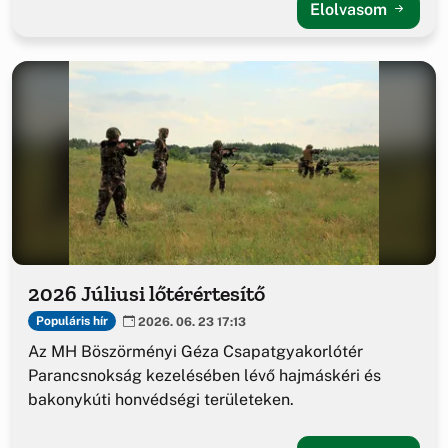
Elolvasom
2026 Júliusi lőtérértesítő
Populáris hír
2026. 06. 23 17:13
Az MH Böszörményi Géza Csapatgyakorlótér
Parancsnokság kezelésében lévő hajmáskéri és
bakonykúti honvédségi területeken.