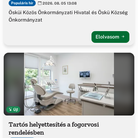
Populáris hír
2026. 08. 05 13:08
Ösküi Közös Önkormányzati Hivatal és Öskü Község
Önkormányzat
Elolvasom
Új!
Tartós helyettesítés a fogorvosi
rendelésben