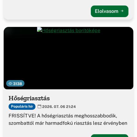
Elolvasom
3138
Hőségriasztás
Populáris hír
2026. 07. 06 21:24
FRISSÍTVE! A hőségriasztás meghosszabbodik,
szombattól már harmadfokú riasztás lesz érvényben