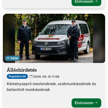
Elolvasom
3406
Álláshírdetés
Populáris hír
2026. 06. 10 17:58
Kéményseprő mestereknek, szakmunkásoknak és
betanított munkásoknak
Elolvasom