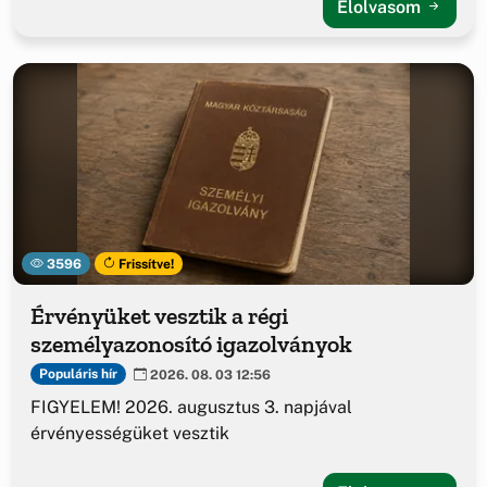
Elolvasom
3596
Frissítve!
Érvényüket vesztik a régi
személyazonosító igazolványok
Populáris hír
2026. 08. 03 12:56
FIGYELEM! 2026. augusztus 3. napjával
érvényességüket vesztik