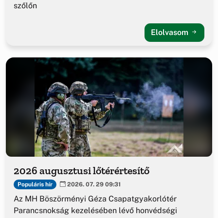
szőlőn
Elolvasom
2026 augusztusi lőtérértesítő
Populáris hír
2026. 07. 29 09:31
Az MH Böszörményi Géza Csapatgyakorlótér
Parancsnokság kezelésében lévő honvédségi