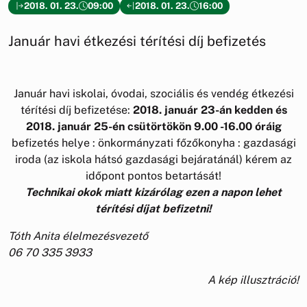
2018. 01. 23.
09:00
2018. 01. 23.
16:00
Január havi étkezési térítési díj befizetés
Január havi iskolai, óvodai, szociális és vendég étkezési
térítési díj befizetése:
2018. január 23-án kedden és
2018. január 25-én csütörtökön 9.00 -16.00 óráig
befizetés helye : önkormányzati főzőkonyha : gazdasági
iroda (az iskola hátsó gazdasági bejáratánál) kérem az
időpont pontos betartását!
Technikai okok miatt kizárólag ezen a napon lehet
térítési díjat befizetni!
Tóth Anita élelmezésvezető
06 70 335 3933 ​​​​​​
A kép illusztráció!