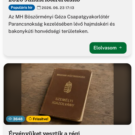
Populáris hír
2026. 06. 23 17:13
Az MH Böszörményi Géza Csapatgyakorlótér
Parancsnokság kezelésében lévő hajmáskéri és
bakonykúti honvédségi területeken.
Elolvasom
3648
Frissítve!
Érvényüket vesztik a régi