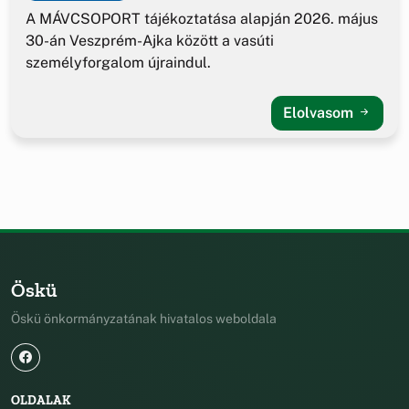
A MÁVCSOPORT tájékoztatása alapján 2026. május
30-án Veszprém-Ajka között a vasúti
személyforgalom újraindul.
Elolvasom
Öskü
Öskü önkormányzatának hivatalos weboldala
OLDALAK