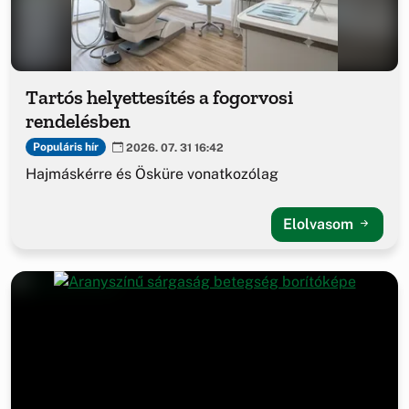
Tartós helyettesítés a fogorvosi
rendelésben
Populáris hír
2026. 07. 31 16:42
Hajmáskérre és Ösküre vonatkozólag
Elolvasom