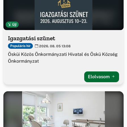
Új!
Igazgatási szünet
Populáris hír
2026. 08. 05 13:08
Ösküi Közös Önkormányzati Hivatal és Öskü Község
Önkormányzat
Elolvasom