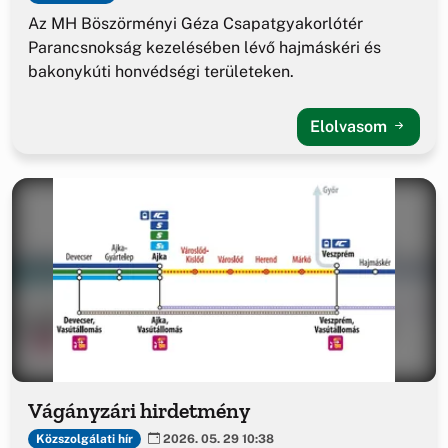
Az MH Böszörményi Géza Csapatgyakorlótér
Parancsnokság kezelésében lévő hajmáskéri és
bakonykúti honvédségi területeken.
Elolvasom
Vágányzári hirdetmény
Közszolgálati hír
2026. 05. 29 10:38