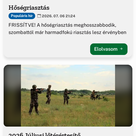
Hőségriasztás
Populáris hír
2026. 07. 06 21:24
FRISSÍTVE! A hőségriasztás meghosszabbodik,
szombattól már harmadfokú riasztás lesz érvényben
Elolvasom
2026 Júliusi lőtérértesítő