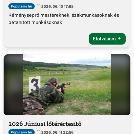
Populáris hír
2026. 06. 10 17:58
Kéményseprő mestereknek, szakmunkásoknak és
betanított munkásoknak
Elolvasom
2026 Júniusi lőtérértesítő
Populáris hír
2026. 06. 11 22:56