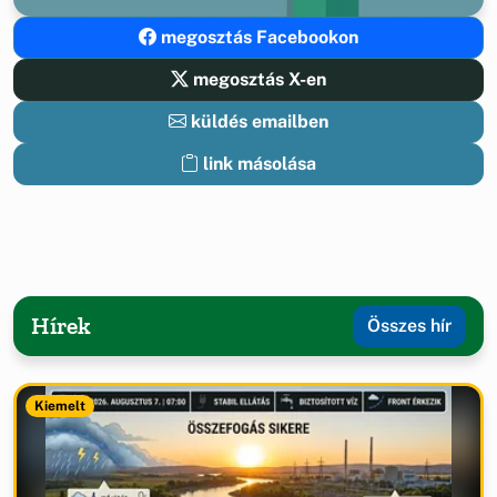
megosztás Facebookon
megosztás X-en
küldés emailben
link másolása
Hírek
Összes hír
Kiemelt