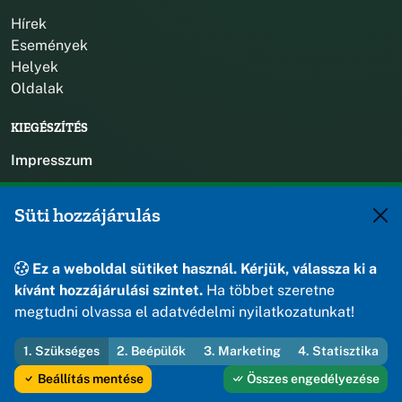
Hírek
Események
Helyek
Oldalak
KIEGÉSZÍTÉS
Impresszum
KAPCSOLAT
Süti hozzájárulás
+36 88 588 560
polgarmester@osku.hu
Ez a weboldal sütiket használ. Kérjük, válassza ki a
jegyzo@osku.hu
kívánt hozzájárulási szintet.
Ha többet szeretne
8191 Öskü, Szabadság tér 1.
megtudni olvassa el adatvédelmi nyilatkozatunkat!
1. Szükséges
2. Beépülők
3. Marketing
4. Statisztika
© 2026 Öskü Község Önkormányzata — Minden jog fenntartva
Beállítás mentése
Összes engedélyezése
Fejleszti és üzemelteti az Útirány