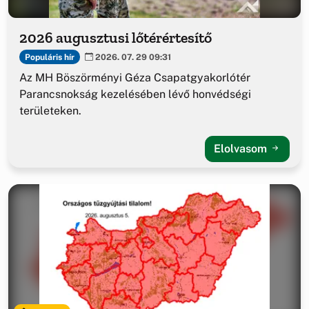
2026 augusztusi lőtérértesítő
Populáris hír
2026. 07. 29 09:31
Az MH Böszörményi Géza Csapatgyakorlótér
Parancsnokság kezelésében lévő honvédségi
területeken.
Elolvasom