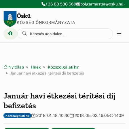
Ugrás a menüre
Ugrás a tartalomra
+36 88 588 560
polgarmester@osku.hu
Öskü
KÖZSÉG ÖNKORMÁNYZATA
Nyitólap
Hírek
Közszolgálati hír
Január havi étkezési térítési díj befizetés
Január havi étkezési térítési díj
befizetés
2018. 01. 18. 10:30
2018. 05. 02. 16:05
1409
Közszolgálati hír