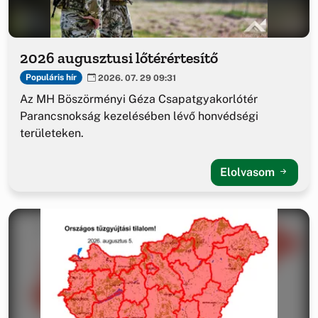
2026 augusztusi lőtérértesítő
Populáris hír
2026. 07. 29 09:31
Az MH Böszörményi Géza Csapatgyakorlótér
Parancsnokság kezelésében lévő honvédségi
területeken.
Elolvasom