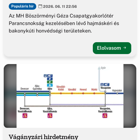
Populáris hír
2026. 06. 11 22:56
Az MH Böszörményi Géza Csapatgyakorlótér
Parancsnokság kezelésében lévő hajmáskéri és
bakonykúti honvédségi területeken.
Elolvasom
Vágányzári hirdetmény