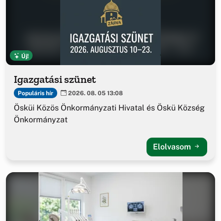
Új!
Igazgatási szünet
Populáris hír
2026. 08. 05 13:08
Ösküi Közös Önkormányzati Hivatal és Öskü Község
Önkormányzat
Elolvasom