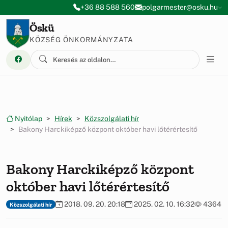
Ugrás a menüre
Ugrás a tartalomra
+36 88 588 560
polgarmester@osku.hu
Öskü
KÖZSÉG ÖNKORMÁNYZATA
Nyitólap
Hírek
Közszolgálati hír
Bakony Harckiképző központ október havi lőtérértesítő
Bakony Harckiképző központ
október havi lőtérértesítő
2018. 09. 20. 20:18
2025. 02. 10. 16:32
4364
Közszolgálati hír