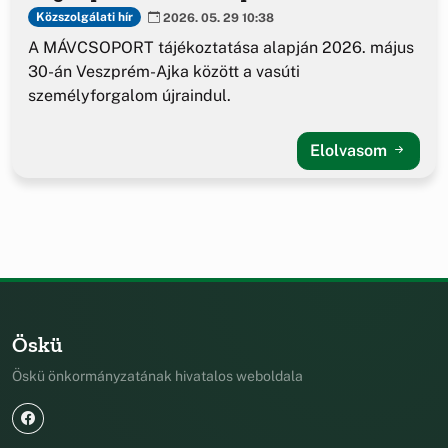
Közszolgálati hír
2026. 05. 29 10:38
A MÁVCSOPORT tájékoztatása alapján 2026. május
30-án Veszprém-Ajka között a vasúti
személyforgalom újraindul.
Elolvasom
Öskü
Öskü önkormányzatának hivatalos weboldala