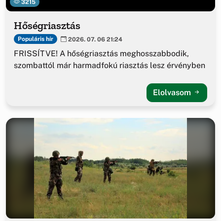
3215
Hőségriasztás
Populáris hír
2026. 07. 06 21:24
FRISSÍTVE! A hőségriasztás meghosszabbodik,
szombattól már harmadfokú riasztás lesz érvényben
Elolvasom