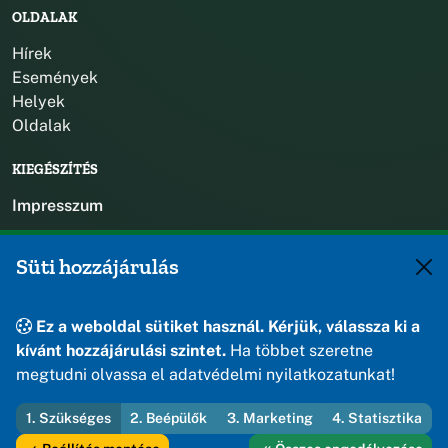
OLDALAK
Hírek
Események
Helyek
Oldalak
KIEGÉSZÍTÉS
Impresszum
KAPCSOLAT
Süti hozzájárulás
+36 88 588 560
polgarmester@osku.hu
Ez a weboldal sütiket használ. Kérjük, válassza ki a
jegyzo@osku.hu
kívánt hozzájárulási szintet.
Ha többet szeretne
8191 Öskü, Szabadság tér 1.
megtudni olvassa el adatvédelmi nyilatkozatunkat!
1. Szükséges
2. Beépülők
3. Marketing
4. Statisztika
© 2026 Öskü Község Önkormányzata — Minden jog fenntartva