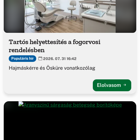
Tartós helyettesítés a fogorvosi
rendelésben
Populáris hír
2026. 07. 31 16:42
Hajmáskérre és Ösküre vonatkozólag
Elolvasom