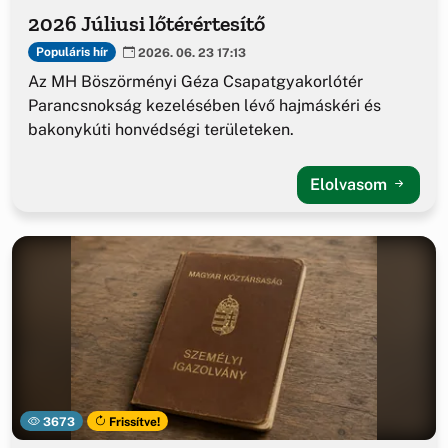
2026 Júliusi lőtérértesítő
Populáris hír
2026. 06. 23 17:13
Az MH Böszörményi Géza Csapatgyakorlótér
Parancsnokság kezelésében lévő hajmáskéri és
bakonykúti honvédségi területeken.
Elolvasom
3673
Frissítve!