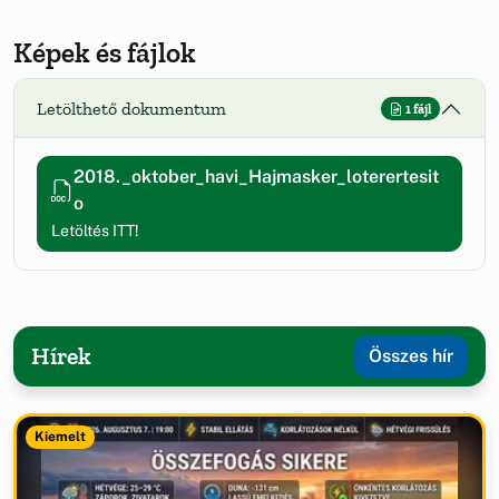
Képek és fájlok
Letölthető dokumentum
1 fájl
2018._oktober_havi_Hajmasker_loterertesit
o
Letöltés ITT!
Hírek
Összes hír
Kiemelt