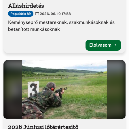
Álláshírdetés
Populáris hír
2026. 06. 10 17:58
Kéményseprő mestereknek, szakmunkásoknak és
betanított munkásoknak
Elolvasom
2026 Júniusi lőtérértesítő