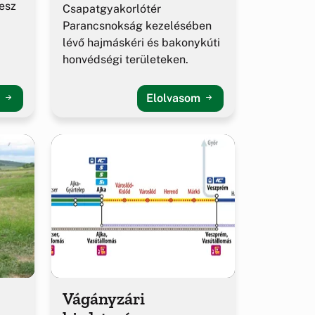
esz
Csapatgyakorlótér
Parancsnokság kezelésében
lévő hajmáskéri és bakonykúti
honvédségi területeken.
m
Elolvasom
Vágányzári