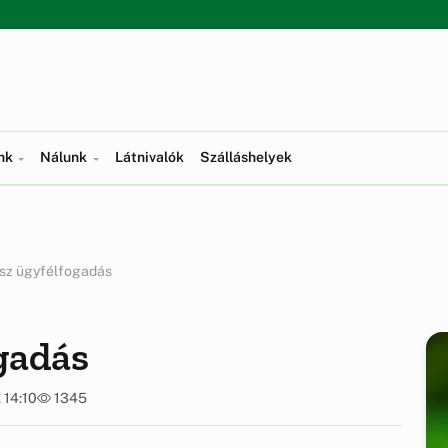
ünk
Nálunk
Látnivalók
Szálláshelyek
sz ügyfélfogadás
gadás
 14:10
1345