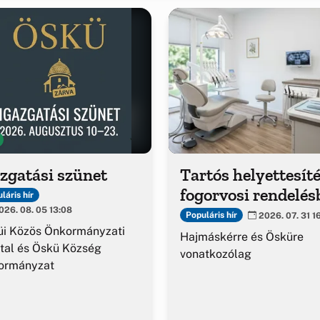
zgatási szünet
Tartós helyettesíté
fogorvosi rendelés
láris hír
26. 08. 05 13:08
Populáris hír
2026. 07. 31 1
üi Közös Önkormányzati
Hajmáskérre és Ösküre
tal és Öskü Község
vonatkozólag
ormányzat