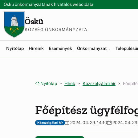
Ugrás a menüre
Ugrás a tartalomra
Öskü önkormányzatának hivatalos weboldala
Öskü
KÖZSÉG ÖNKORMÁNYZATA
Nyitólap
Híreink
Események
Önkormányzat
Település
Nyitólap
Hírek
Közszolgálati hír
Főépíté
Főépítész ügyfélfo
2024. 04. 29. 14:10
2024. 04. 29.
Közszolgálati hír