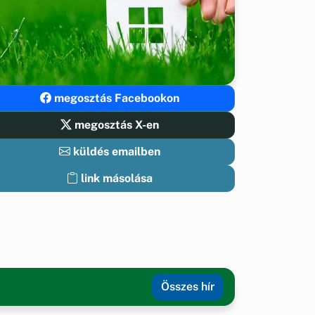
megosztás Facebookon
megosztás X-en
küldés emailben
link másolása
Összes hír