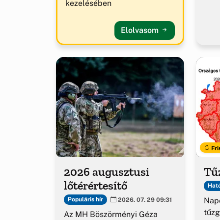
kezelésében
Elolvasom
Fri
2026 augusztusi
Tűz
lőtérértesítő
Ható
Napo
Populáris hír
2026. 07. 29 09:31
tűzg
Az MH Böszörményi Géza