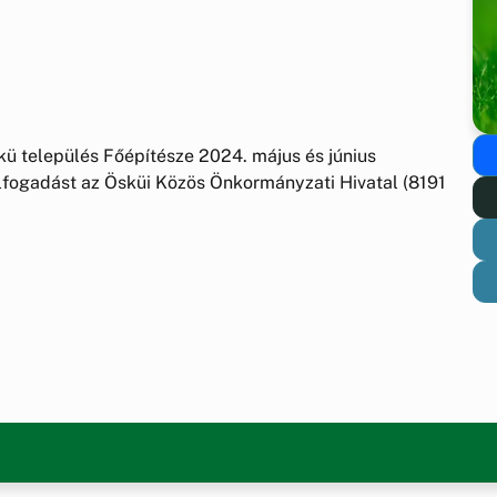
kü település Főépítésze 2024. május és június
lfogadást az Ösküi Közös Önkormányzati Hivatal (8191