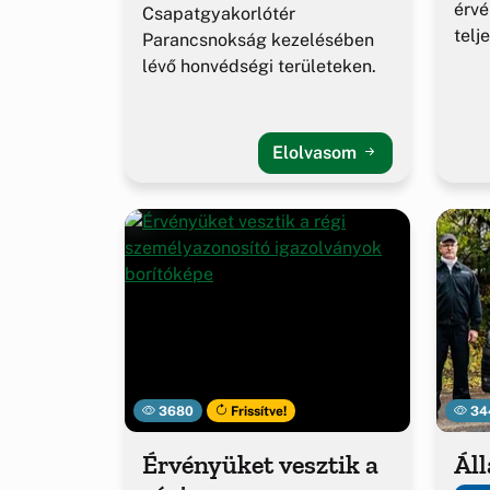
érv
Csapatgyakorlótér
telj
Parancsnokság kezelésében
lévő honvédségi területeken.
Elolvasom
3680
Frissítve!
34
Érvényüket vesztik a
Áll