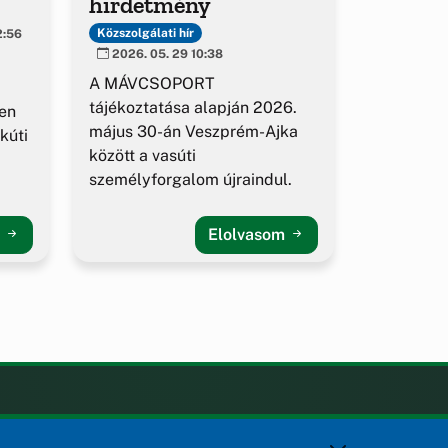
hirdetmény
Közszolgálati hír
2:56
2026. 05. 29 10:38
A MÁVCSOPORT
tájékoztatása alapján 2026.
en
május 30-án Veszprém-Ajka
kúti
között a vasúti
személyforgalom újraindul.
m
Elolvasom
KAPCSOLAT