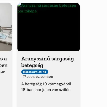
s a
Aranyszínű sárgaság
ben
betegség
Közszolgálati hír
6:42
2026. 07. 22 16:29
A betegség 19 vármegyéből
18-ban már jelen van szőlőn