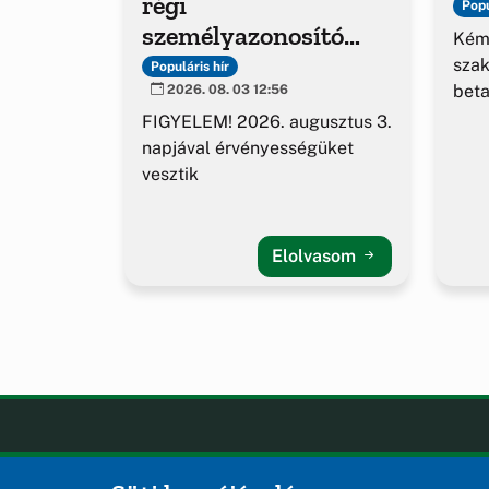
régi
Popu
személyazonosító
Kém
igazolványok
sza
Populáris hír
beta
2026. 08. 03 12:56
FIGYELEM! 2026. augusztus 3.
napjával érvényességüket
vesztik
Elolvasom
Öskü
OLDA