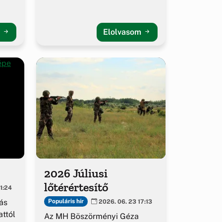
m
Elolvasom
2026 Júliusi
lőtérértesítő
1:24
ás
Populáris hír
2026. 06. 23 17:13
ttól
Az MH Böszörményi Géza