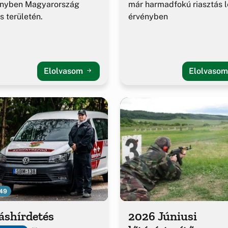
ényben Magyarország
már harmadfokú riasztás l
es területén.
érvényben
Elolvasom
Elolvaso
49
áshírdetés
2026 Júniusi