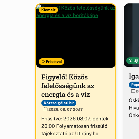
Kiemelt
Új!
Frissítve!
Iga
Figyelő! Közös
felelősségünk az
Popu
20
energia és a víz
Ösk
Közszolgálati hír
Hiva
2026. 08. 07 20:17
Önk
Frissítve: 2026.08.07. péntek
20:00 Folyamatosan frissülő
tájékoztató az Útirány.hu