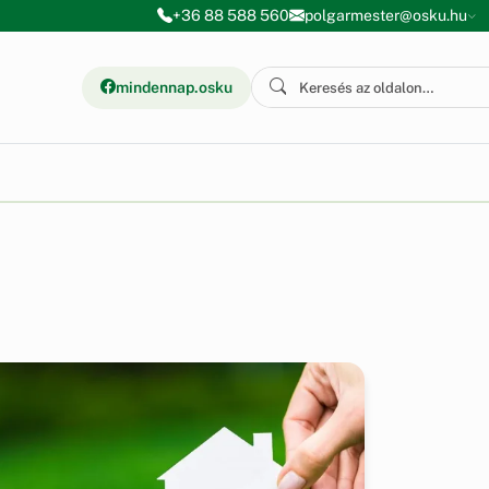
+36 88 588 560
polgarmester@osku.hu
mindennap.osku