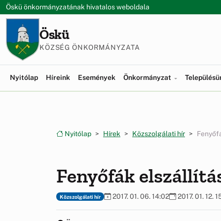
Ugrás a menüre
Ugrás a tartalomra
Öskü önkormányzatának hivatalos weboldala
Öskü
KÖZSÉG ÖNKORMÁNYZATA
Nyitólap
Híreink
Események
Önkormányzat
Település
Nyitólap
Hírek
Közszolgálati hír
Fenyőfá
Fenyőfák elszállítá
2017. 01. 06. 14:02
2017. 01. 12. 1
Közszolgálati hír