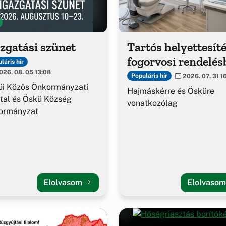
zgatási szünet
Tartós helyettesíté
fogorvosi rendelés
láris hír
26. 08. 05 13:08
Populáris hír
2026. 07. 31 1
üi Közös Önkormányzati
Hajmáskérre és Ösküre
tal és Öskü Község
vonatkozólag
ormányzat
Elolvasom
Elolvaso