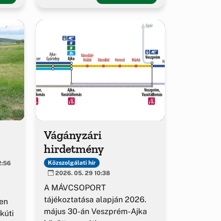
Vágányzári
hirdetmény
Közszolgálati hír
2:56
2026. 05. 29 10:38
A MÁVCSOPORT
tájékoztatása alapján 2026.
en
május 30-án Veszprém-Ajka
kúti