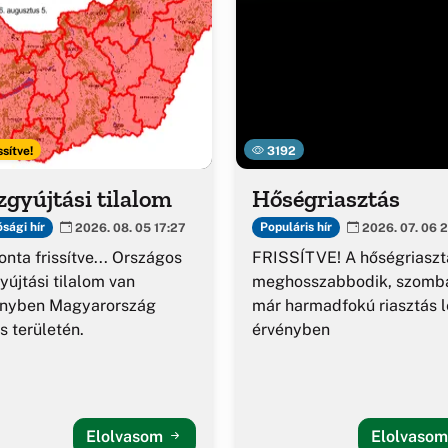
ssítve!
3192
gyújtási tilalom
Hőségriasztás
sági hír
Populáris hír
2026. 08. 05 17:27
2026. 07. 06 2
nta frissítve... Országos
FRISSÍTVE! A hőségriaszt
yújtási tilalom van
meghosszabbodik, szomba
ényben Magyarország
már harmadfokú riasztás l
es területén.
érvényben
Elolvasom
Elolvaso