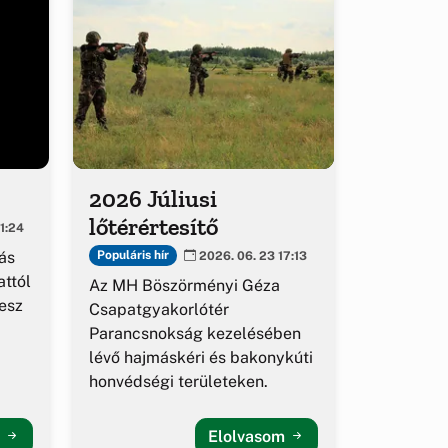
2026 Júliusi
lőtérértesítő
1:24
ás
Populáris hír
2026. 06. 23 17:13
ttól
Az MH Böszörményi Géza
esz
Csapatgyakorlótér
Parancsnokság kezelésében
lévő hajmáskéri és bakonykúti
honvédségi területeken.
m
Elolvasom