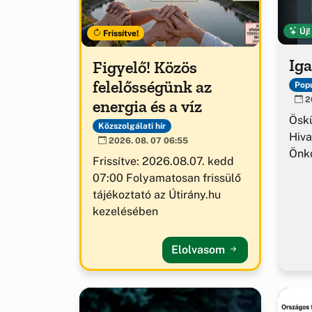
Új!
Frissítve!
Iga
Figyelő! Közös
felelősségünk az
Popu
20
energia és a víz
Ösk
Közszolgálati hír
Hiva
2026. 08. 07 06:55
Önk
Frissítve: 2026.08.07. kedd
07:00 Folyamatosan frissülő
tájékoztató az Útirány.hu
kezelésében
Elolvasom