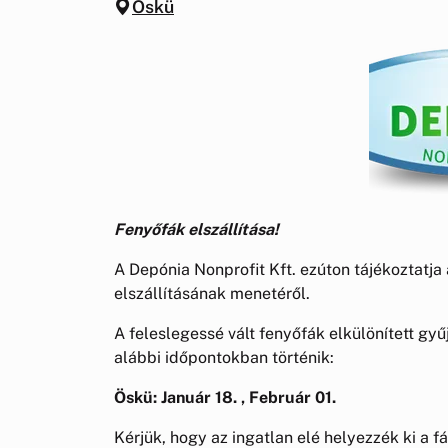
Öskü
Fenyőfák elszállítása!
A Depónia Nonprofit Kft. ezúton tájékoztatja
elszállításának menetéről.
A feleslegessé vált fenyőfák elkülönített gyű
alábbi időpontokban történik:
Öskü: Január 18. , Február 01.
Kérjük, hogy az ingatlan elé helyezzék ki a 