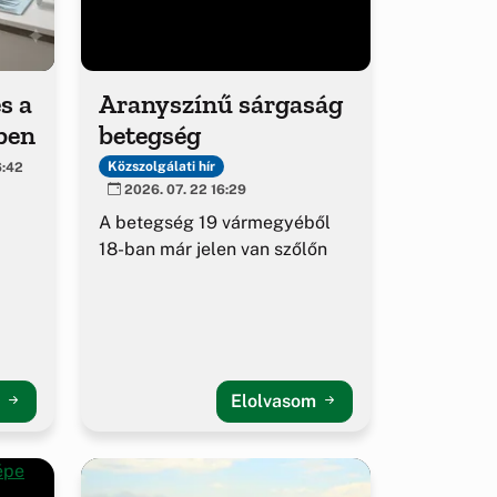
s a
Aranyszínű sárgaság
ben
betegség
Közszolgálati hír
6:42
2026. 07. 22 16:29
A betegség 19 vármegyéből
18-ban már jelen van szőlőn
m
Elolvasom