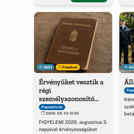
3651
Frissítve!
34
Érvényüket vesztik a
Áll
régi
Popu
személyazonosító
Kém
igazolványok
sza
Populáris hír
beta
2026. 08. 03 12:56
FIGYELEM! 2026. augusztus 3.
napjával érvényességüket