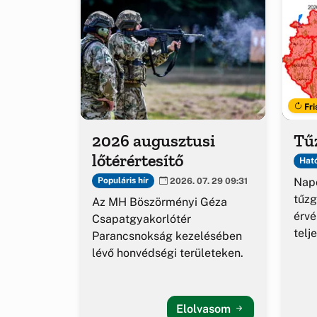
Fri
2026 augusztusi
Tűz
lőtérértesítő
Ható
Napo
Populáris hír
2026. 07. 29 09:31
tűzg
Az MH Böszörményi Géza
érv
Csapatgyakorlótér
telj
Parancsnokság kezelésében
lévő honvédségi területeken.
Elolvasom