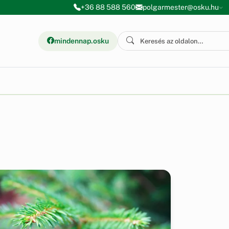
+36 88 588 560
polgarmester@osku.hu
mindennap.osku