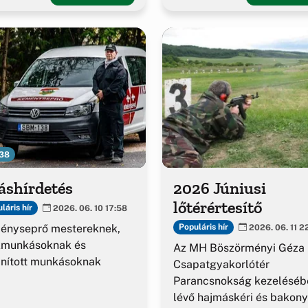
38
áshírdetés
2026 Júniusi
lőtérértesítő
láris hír
2026. 06. 10 17:58
ényseprő mestereknek,
Populáris hír
2026. 06. 11 2
kmunkásoknak és
Az MH Böszörményi Géza
nított munkásoknak
Csapatgyakorlótér
Parancsnokság kezeléséb
lévő hajmáskéri és bakony