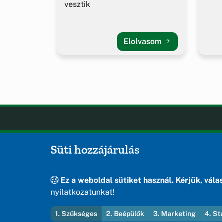
vesztik
Elolvasom
Öskü
OLDA
Süti hozzájárulás
Hírek
Öskü önkormányzatának hivatalos
Esem
weboldala
Hely
Ez a weboldal sütiket használ. Kérjük, válas
Oldal
nyilatkozatunkat!
1. Szükséges
2. Beépülők
3. Marketing
4. St