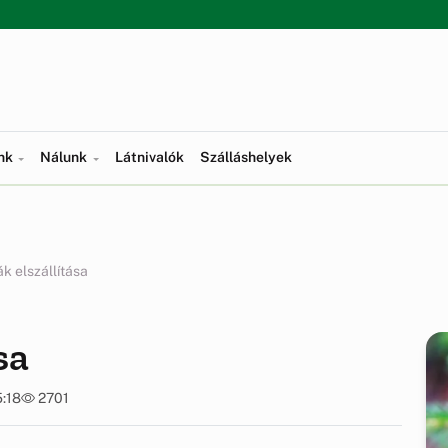
ünk
Nálunk
Látnivalók
Szálláshelyek
k elszállítása
sa
5:18
2701