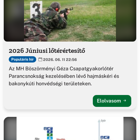
2026 Júniusi lőtérértesítő
Populáris hír
2026. 06. 11 22:56
Az MH Böszörményi Géza Csapatgyakorlótér
Parancsnokság kezelésében lévő hajmáskéri és
bakonykúti honvédségi területeken.
Elolvasom