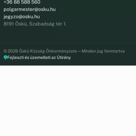
+36 88 588 560
polgarmester@osku.hu
jegyzo@osku.hu
8191 Öskü, Szabadság tér 1.
© 2026 Öskü Község Önkormányzata — Minden jog fenntartva
Fejleszti és üzemelteti az Útirány