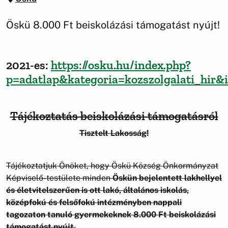
Öskü 8.000 Ft beiskolázási támogatást nyújt!
2021-es:
https://osku.hu/index.php?
p=adatlap&kategoria=kozszolgalati_hir&
Tájékoztatás beiskolázási támogatásról
Tisztelt Lakosság!
Tájékoztatjuk Önöket, hogy Öskü Község Önkormányzat
Képviselő-testülete minden
Öskün bejelentett lakhellyel
és életvitelszerűen is ott lakó, általános iskolás,
középfokú és felsőfokú intézményben nappali
tagozaton tanuló gyermekeknek 8.000 Ft beiskolázási
támogatást nyújt.