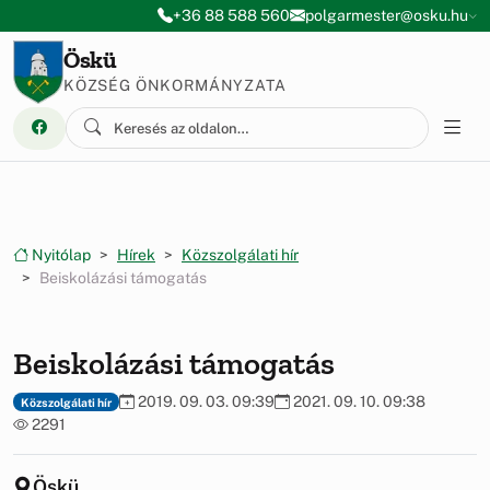
Ugrás a menüre
Ugrás a tartalomra
+36 88 588 560
polgarmester@osku.hu
Öskü
KÖZSÉG ÖNKORMÁNYZATA
Nyitólap
Hírek
Közszolgálati hír
Beiskolázási támogatás
Beiskolázási támogatás
2019. 09. 03. 09:39
2021. 09. 10. 09:38
Közszolgálati hír
2291
Öskü