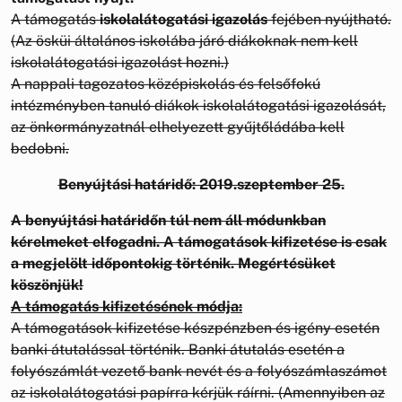
A támogatás
iskolalátogatási igazolás
fejében nyújtható.
(Az ösküi általános iskolába járó diákoknak nem kell
iskolalátogatási igazolást hozni.)
A nappali tagozatos középiskolás és felsőfokú
intézményben tanuló diákok iskolalátogatási igazolását,
az önkormányzatnál elhelyezett gyűjtőládába kell
bedobni.
Benyújtási határidő: 2019.szeptember 25.
A benyújtási határidőn túl nem áll módunkban
kérelmeket elfogadni. A támogatások kifizetése is csak
a megjelölt időpontokig történik. Megértésüket
köszönjük!
A támogatás kifizetésének módja:
A támogatások kifizetése készpénzben és igény esetén
banki átutalással történik. Banki átutalás esetén a
folyószámlát vezető bank nevét és a folyószámlaszámot
az iskolalátogatási papírra kérjük ráírni. (Amennyiben az