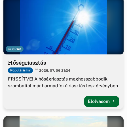
3243
Hőségriasztás
Populáris hír
2026. 07. 06 21:24
FRISSÍTVE! A hőségriasztás meghosszabbodik,
szombattól már harmadfokú riasztás lesz érvényben
Elolvasom