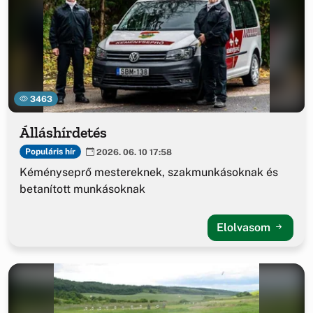
3463
Álláshírdetés
Populáris hír
2026. 06. 10 17:58
Kéményseprő mestereknek, szakmunkásoknak és
betanított munkásoknak
Elolvasom