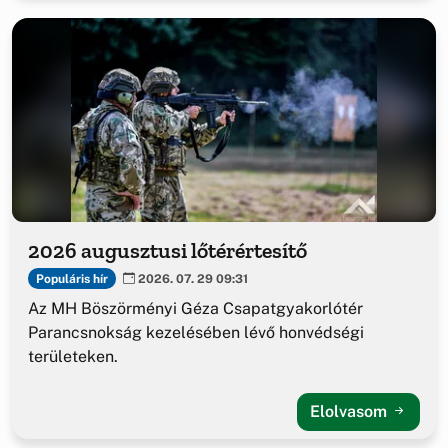
2026 augusztusi lőtérértesítő
Populáris hír
2026. 07. 29 09:31
Az MH Böszörményi Géza Csapatgyakorlótér
Parancsnokság kezelésében lévő honvédségi
területeken.
Elolvasom