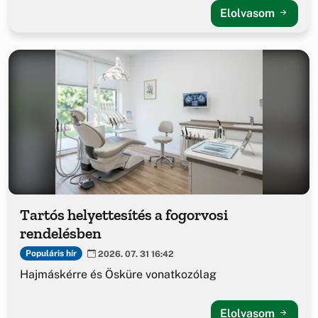
Elolvasom
Tartós helyettesítés a fogorvosi
rendelésben
Populáris hír
2026. 07. 31 16:42
Hajmáskérre és Ösküre vonatkozólag
Elolvasom