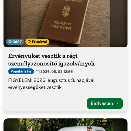
3697
Frissítve!
Érvényüket vesztik a régi
személyazonosító igazolványok
Populáris hír
2026. 08. 03 12:56
FIGYELEM! 2026. augusztus 3. napjával
érvényességüket vesztik
Elolvasom