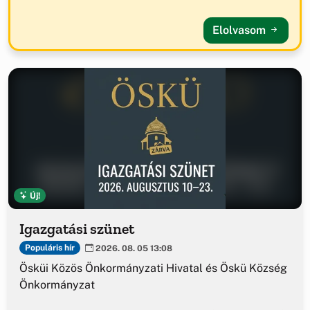
Elolvasom
Új!
Igazgatási szünet
Populáris hír
2026. 08. 05 13:08
Ösküi Közös Önkormányzati Hivatal és Öskü Község
Önkormányzat