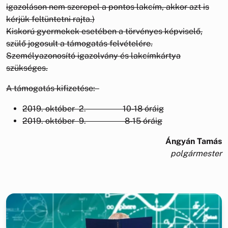
igazoláson nem szerepel a pontos lakcím, akkor azt is
kérjük feltüntetni rajta.)
Kiskorú gyermekek esetében a törvényes képviselő,
szülő jogosult a támogatás felvételére.
Személyazonosító igazolvány és lakcímkártya
szükséges.
A támogatás kifizetése:
2019. október 2. 10-18 óráig
2019. október 9. 8-15 óráig
Ángyán Tamás
polgármester