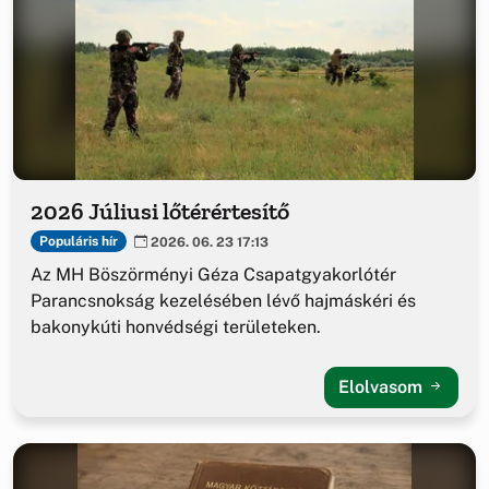
2026 Júliusi lőtérértesítő
Populáris hír
2026. 06. 23 17:13
Az MH Böszörményi Géza Csapatgyakorlótér
Parancsnokság kezelésében lévő hajmáskéri és
bakonykúti honvédségi területeken.
Elolvasom