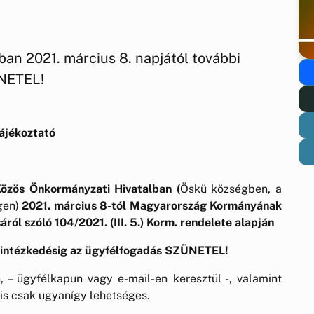
an 2021. március 8. napjától további
ÜNETEL!
ájékoztató
Közös Önkormányzati Hivatalban (
Öskü községben, a
égen)
2021. március 8-tól Magyarország Kormányának
ról szóló 104/2021. (III. 5.) Korm. rendelete alapján
i intézkedésig az ügyfélfogadás SZÜNETEL!
, – ügyfélkapun vagy e-mail-en keresztül -, valamint
 is csak ugyanígy lehetséges.