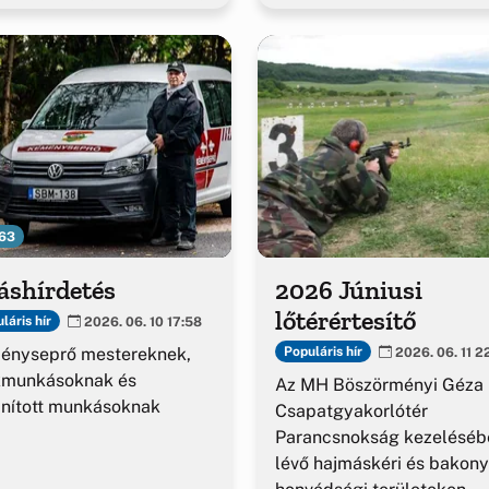
63
áshírdetés
2026 Júniusi
lőtérértesítő
láris hír
2026. 06. 10 17:58
ényseprő mestereknek,
Populáris hír
2026. 06. 11 2
kmunkásoknak és
Az MH Böszörményi Géza
nított munkásoknak
Csapatgyakorlótér
Parancsnokság kezeléséb
lévő hajmáskéri és bakony