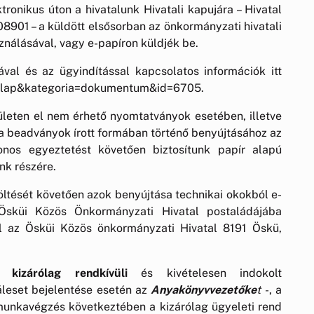
ronikus úton a hivatalunk Hivatali kapujára – Hivatal
901 – a küldött elsősorban az önkormányzati hivatali
nálásával, vagy e-papíron küldjék be.
val és az ügyindítással kapcsolatos információk itt
datlap&kategoria=dokumentum&id=6705.
elületen el nem érhető nyomtatványok esetében, illetve
 a beadványok írott formában történő benyújtásához az
onos egyeztetést követően biztosítunk papír alapú
nk részére.
ltését követően azok benyújtása technikai okokból e-
sküi Közös Önkormányzati Hivatal postaládájába
el az Ösküi Közös önkormányzati Hivatal 8191 Öskü,
en
kizárólag rendkívüli
és kivételesen indokolt
láleset bejelentése esetén az
Anyakönyvvezetőke
t
-, a
unkavégzés következtében a kizárólag ügyeleti rend