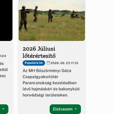
2026 Júliusi
lőtérértesítő
1:24
ás
Populáris hír
2026. 06. 23 17:13
ttól
Az MH Böszörményi Géza
esz
Csapatgyakorlótér
Parancsnokság kezelésében
lévő hajmáskéri és bakonykúti
honvédségi területeken.
m
Elolvasom