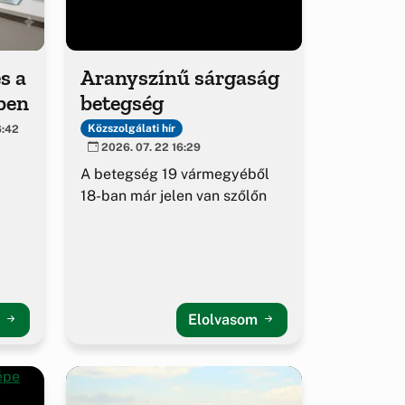
s a
Aranyszínű sárgaság
ben
betegség
Közszolgálati hír
6:42
2026. 07. 22 16:29
A betegség 19 vármegyéből
18-ban már jelen van szőlőn
m
Elolvasom