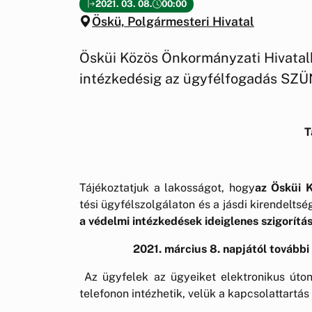
2021. 03. 08.
00:00
Öskü, Polgármesteri Hivatal
Ösküi Közös Önkormányzati Hivatalb
intézkedésig az ügyfélfogadás SZ
T
Tájékoztatjuk a lakosságot, hogy
az Ösküi 
tési ügyfélszolgálaton és a jásdi kirendelts
a védelmi intézkedések ideiglenes szigorításá
2021. március 8. napjától tovább
Az ügyfelek az ügyeiket elektronikus úton
telefonon intézhetik, velük a kapcsolattartás