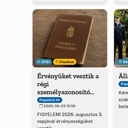
3701
Frissítve!
34
Érvényüket vesztik a
Áll
régi
Popu
személyazonosító
Kém
igazolványok
sza
Populáris hír
beta
2026. 08. 03 12:56
FIGYELEM! 2026. augusztus 3.
napjával érvényességüket