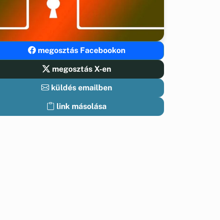
megosztás Facebookon
megosztás X-en
küldés emailben
link másolása