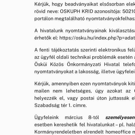
Kérjük, hogy beadványaikat elsősorban elekt
rövid neve: OSKUPH KRID azonosítója: 502108
portálon megtalálható nyomtatványokfelhasz
A hivatalunk nyomtatványainak kiválasztásá
érhetők el: https://osku.hu/index.php?p=a
A fenti tájékoztatás szerinti elektronikus f
az ügyfél oldali technikai problémák esetén
Ösküi Közös Önkormányzati Hivatal telef
nyomtatványokat a lakosság, illetve ügyfelei
Kérjük, amennyiben ezen nyomtatványok kitö
mailen nem lehetséges, úgy azokat az Ö
helyezzék el, vagy postai úton juttassák 
Szabadság tér 1. címre.
Ügyfeleink március 8-tól
személyes
esetben kereshetik fel hivatalunkat – pl. ha
Kormányrendeletben elrendelt homeoffice m