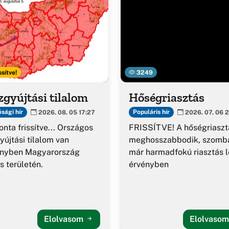
ssítve!
3249
gyújtási tilalom
Hőségriasztás
sági hír
Populáris hír
2026. 08. 05 17:27
2026. 07. 06 2
nta frissítve... Országos
FRISSÍTVE! A hőségriaszt
yújtási tilalom van
meghosszabbodik, szomba
ényben Magyarország
már harmadfokú riasztás l
es területén.
érvényben
Elolvasom
Elolvaso