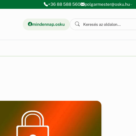
+36 88 588 560
polgarmester@osku.hu
mindennap.osku