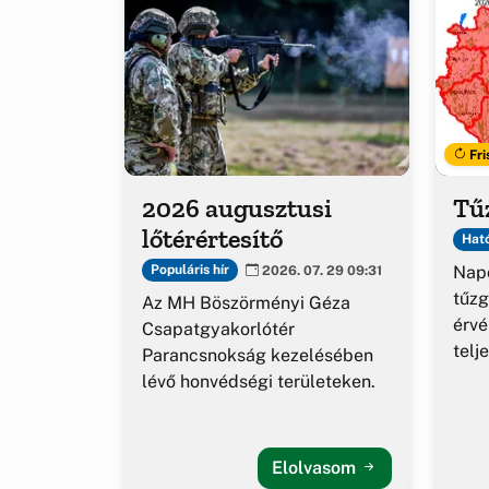
Fri
2026 augusztusi
Tűz
lőtérértesítő
Ható
Napo
Populáris hír
2026. 07. 29 09:31
tűzg
Az MH Böszörményi Géza
érv
Csapatgyakorlótér
telj
Parancsnokság kezelésében
lévő honvédségi területeken.
Elolvasom