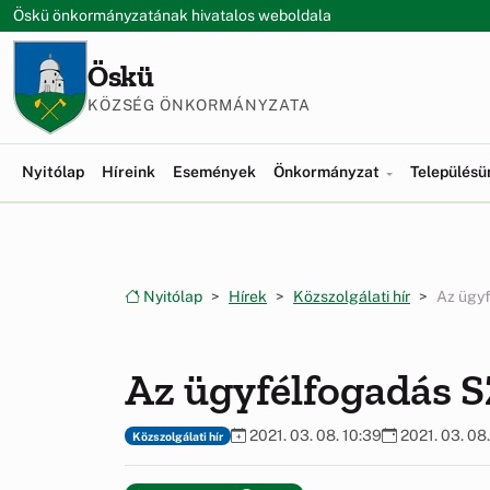
Ugrás a menüre
Ugrás a tartalomra
Öskü önkormányzatának hivatalos weboldala
Öskü
KÖZSÉG ÖNKORMÁNYZATA
Nyitólap
Híreink
Események
Önkormányzat
Település
Nyitólap
Hírek
Közszolgálati hír
Az ügy
Az ügyfélfogadás
2021. 03. 08. 10:39
2021. 03. 08.
Közszolgálati hír