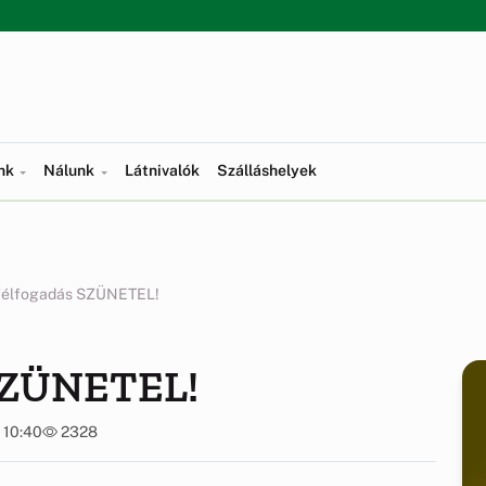
ünk
Nálunk
Látnivalók
Szálláshelyek
félfogadás SZÜNETEL!
 SZÜNETEL!
 10:40
2328