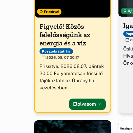
Új!
Frissítve!
Iga
Figyelő! Közös
felelősségünk az
Popu
20
energia és a víz
Ösk
Közszolgálati hír
Hiva
2026. 08. 07 20:17
Önk
Frissítve: 2026.08.07. péntek
20:00 Folyamatosan frissülő
tájékoztató az Útirány.hu
kezelésében
Elolvasom