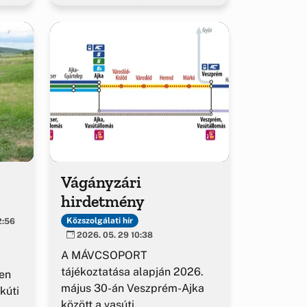
Vágányzári
hirdetmény
Közszolgálati hír
2:56
2026. 05. 29 10:38
A MÁVCSOPORT
tájékoztatása alapján 2026.
en
május 30-án Veszprém-Ajka
kúti
között a vasúti