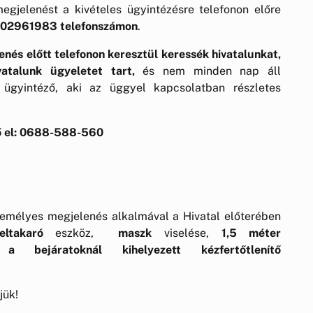
egjelenést a kivételes ügyintézésre telefonon előre
02961983 telefonszámon
.
és előtt telefonon keresztül keressék hivatalunkat,
ivatalunk ügyeletet tart,
és nem minden nap áll
 ügyintéző, aki az üggyel kapcsolatban részletes
tő el: 0688-588-560
zemélyes megjelenés alkalmával a Hivatal előterében
ltakaró
eszköz,
maszk
viselése,
1,5 méter
a bejáratoknál kihelyezett kézfertőtlenítő
jük!