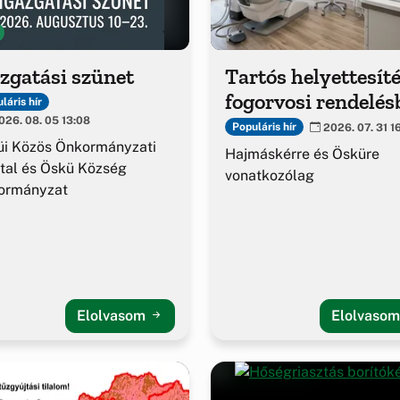
zgatási szünet
Tartós helyettesíté
fogorvosi rendelés
láris hír
26. 08. 05 13:08
Populáris hír
2026. 07. 31 1
üi Közös Önkormányzati
Hajmáskérre és Ösküre
tal és Öskü Község
vonatkozólag
ormányzat
Elolvasom
Elolvaso