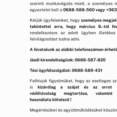
szerinti munkavégzés miatt, a személyes m
egyeztetni kell a
0688-588-560 vagy +363
Kérjük ügyfeleinket, hogy
személyes megjelen
tekintettel arra, hogy március 8.-tól h
rendelkezésre az adott ügyben illetékes
felvilágosítást tudna adni.
A hivatalunk az alábbi telefonszámon érhe
Jásdi kirendeltségünk: 0688-587-820
Tési ügyfélszolgálat: 0688-589-431
Felhívjuk figyelmüket, hogy az esetleges s
is
kizárólag a szájat és az orrot e
védőtávolság megtartása, valamint 
használata kötelező !
Megértésüket és együttműködésüket köszön