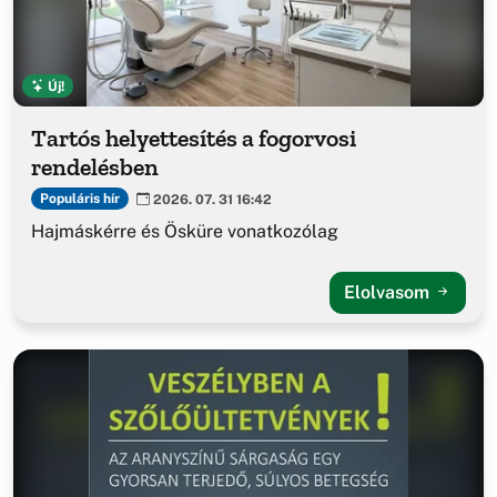
Új!
Tartós helyettesítés a fogorvosi
rendelésben
Populáris hír
2026. 07. 31 16:42
Hajmáskérre és Ösküre vonatkozólag
Elolvasom