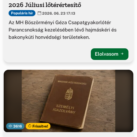
2026 Júliusi lőtérértesítő
Populáris hír
2026. 06. 23 17:13
Az MH Böszörményi Géza Csapatgyakorlótér
Parancsnokság kezelésében lévő hajmáskéri és
bakonykúti honvédségi területeken.
Elolvasom
3616
Frissítve!