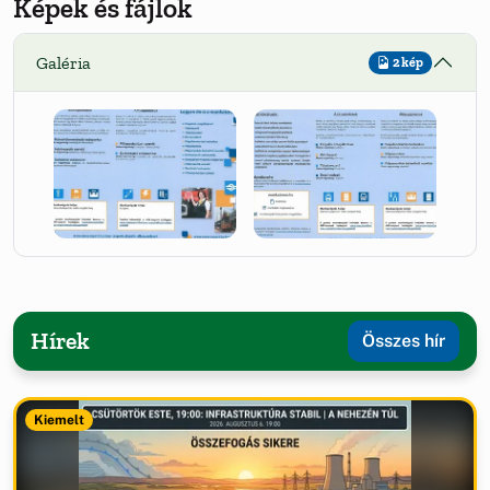
Képek és fájlok
Galéria
2 kép
Hírek
Összes hír
Kiemelt