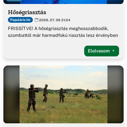
Hőségriasztás
Populáris hír
2026. 07. 06 21:24
FRISSÍTVE! A hőségriasztás meghosszabbodik,
szombattól már harmadfokú riasztás lesz érvényben
Elolvasom