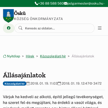
Ugrás a menüre
Ugrás a tartalomra
+36 88 588 560
polgarmester@osku.hu
Öskü
KÖZSÉG ÖNKORMÁNYZATA
Nyitólap
Hírek
Közszolgálati hír
Állásajánlatok
Állásajánlatok
2018. 01. 19. 11:03
2018. 01. 19. 12:47
3472
Közszolgálati hír
Várjuk ha kedveli az alkotó, építő jellegű tevékenységet,
ha szeret fel-és megújítani, ha érdekli a vasút világa, és