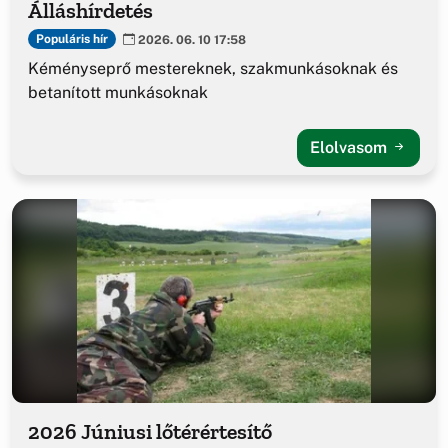
Álláshírdetés
Populáris hír
2026. 06. 10 17:58
Kéményseprő mestereknek, szakmunkásoknak és
betanított munkásoknak
Elolvasom
2026 Júniusi lőtérértesítő