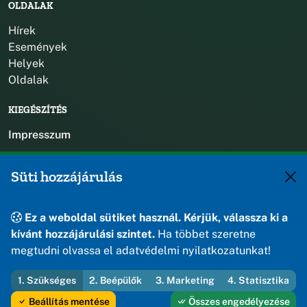
OLDALAK
Hírek
Események
Helyek
Oldalak
KIEGÉSZÍTÉS
Impresszum
KAPCSOLAT
Süti hozzájárulás
+36 88 588 560
polgarmester@osku.hu
Ez a weboldal sütiket használ. Kérjük, válassza ki a
jegyzo@osku.hu
kívánt hozzájárulási szintet.
Ha többet szeretne
8191 Öskü, Szabadság tér 1.
megtudni olvassa el adatvédelmi nyilatkozatunkat!
1. Szükséges
2. Beépülők
3. Marketing
4. Statisztika
© 2026 Öskü Község Önkormányzata — Minden jog fenntartva
Beállítás mentése
Összes engedélyezése