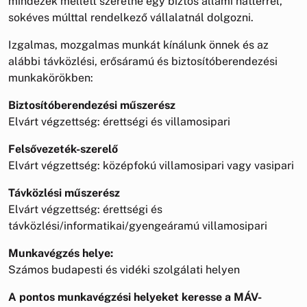
mindezek mellett szeretne egy biztos állami háttérrel,
sokéves múlttal rendelkező vállalatnál dolgozni.
Izgalmas, mozgalmas munkát kínálunk önnek és az
alábbi távközlési, erősáramú és biztosítóberendezési
munkakörökben:
Biztosítóberendezési műszerész
Elvárt végzettség: érettségi és villamosipari
Felsővezeték-szerelő
Elvárt végzettség: középfokú villamosipari vagy vasipari
Távközlési műszerész
Elvárt végzettség: érettségi és
távközlési/informatikai/gyengeáramú villamosipari
Munkavégzés helye:
Számos budapesti és vidéki szolgálati helyen
A pontos munkavégzési helyeket keresse a MÁV-