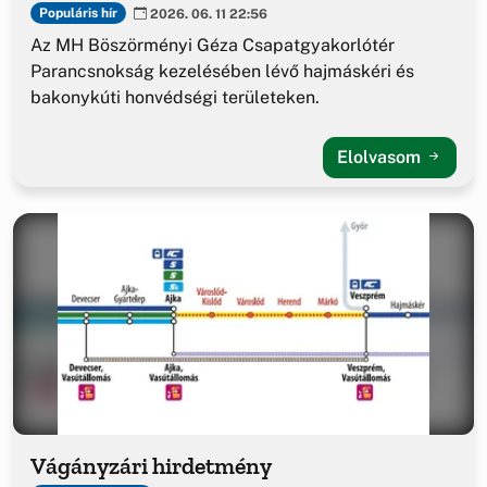
Populáris hír
2026. 06. 11 22:56
Az MH Böszörményi Géza Csapatgyakorlótér
Parancsnokság kezelésében lévő hajmáskéri és
bakonykúti honvédségi területeken.
Elolvasom
Vágányzári hirdetmény