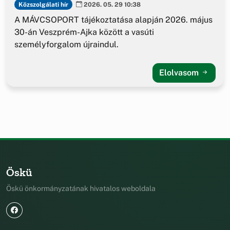
Közszolgálati hír
2026. 05. 29 10:38
A MÁVCSOPORT tájékoztatása alapján 2026. május
30-án Veszprém-Ajka között a vasúti
személyforgalom újraindul.
Elolvasom
Öskü
Öskü önkormányzatának hivatalos weboldala