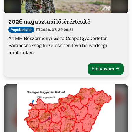
2026 augusztusi lőtérértesítő
Populáris hír
2026. 07. 29 09:31
Az MH Böszörményi Géza Csapatgyakorlótér
Parancsnokság kezelésében lévő honvédségi
területeken.
Elolvasom