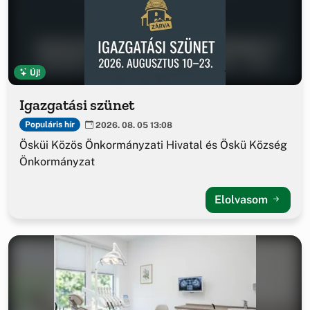
Új!
Igazgatási szünet
Populáris hír
2026. 08. 05 13:08
Ösküi Közös Önkormányzati Hivatal és Öskü Község
Önkormányzat
Elolvasom