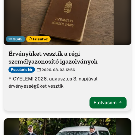
3642
Frissítve!
Érvényüket vesztik a régi
személyazonosító igazolványok
Populáris hír
2026. 08. 03 12:56
FIGYELEM! 2026. augusztus 3. napjával
érvényességüket vesztik
Elolvasom