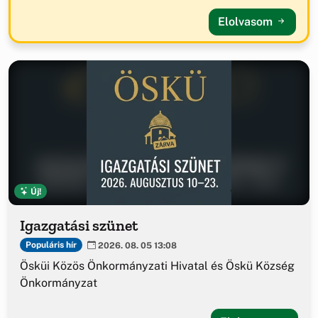
Elolvasom
Új!
Igazgatási szünet
Populáris hír
2026. 08. 05 13:08
Ösküi Közös Önkormányzati Hivatal és Öskü Község
Önkormányzat