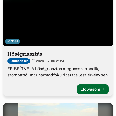
3181
Hőségriasztás
Populáris hír
2026. 07. 06 21:24
FRISSÍTVE! A hőségriasztás meghosszabbodik,
szombattól már harmadfokú riasztás lesz érvényben
Elolvasom