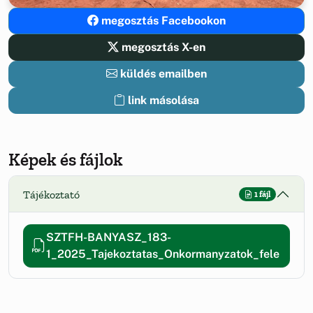
megosztás Facebookon
megosztás X-en
küldés emailben
link másolása
Képek és fájlok
Tájékoztató
1 fájl
SZTFH-BANYASZ_183-
1_2025_Tajekoztatas_Onkormanyzatok_fele