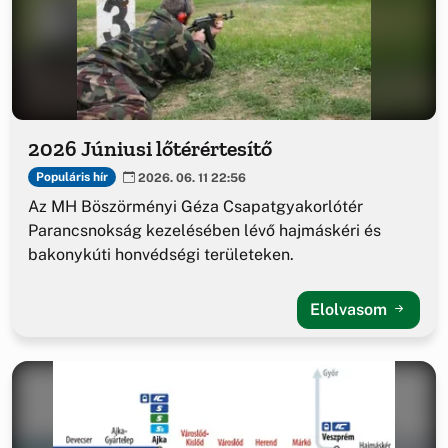
2026 Júniusi lőtérértesítő
Populáris hír
2026. 06. 11 22:56
Az MH Böszörményi Géza Csapatgyakorlótér
Parancsnokság kezelésében lévő hajmáskéri és
bakonykúti honvédségi területeken.
Elolvasom