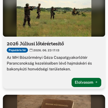
2026 Júliusi lőtérértesítő
Populáris hír
2026. 06. 23 17:13
Az MH Böszörményi Géza Csapatgyakorlótér
Parancsnokság kezelésében lévő hajmáskéri és
bakonykúti honvédségi területeken.
Elolvasom