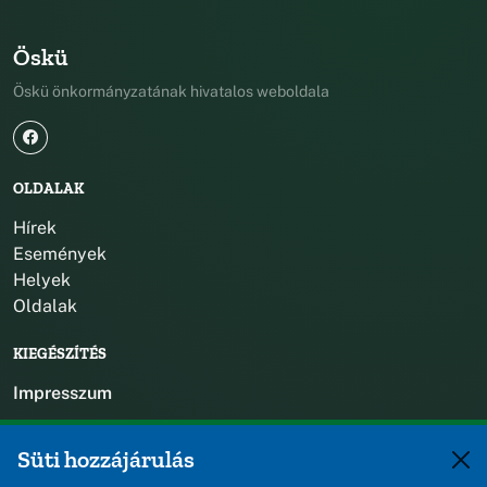
Öskü
Öskü önkormányzatának hivatalos weboldala
OLDALAK
Hírek
Események
Helyek
Oldalak
KIEGÉSZÍTÉS
Impresszum
KAPCSOLAT
Süti hozzájárulás
+36 88 588 560