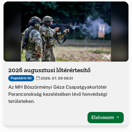
2026 augusztusi lőtérértesítő
Populáris hír
2026. 07. 29 09:31
Az MH Böszörményi Géza Csapatgyakorlótér
Parancsnokság kezelésében lévő honvédségi
területeken.
Elolvasom