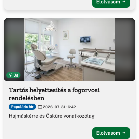
Elolvasom
Új!
Tartós helyettesítés a fogorvosi
rendelésben
Populáris hír
2026. 07. 31 16:42
Hajmáskérre és Ösküre vonatkozólag
Elolvasom