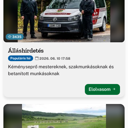
3435
Álláshírdetés
Populáris hír
2026. 06. 10 17:58
Kéményseprő mestereknek, szakmunkásoknak és
betanított munkásoknak
Elolvasom