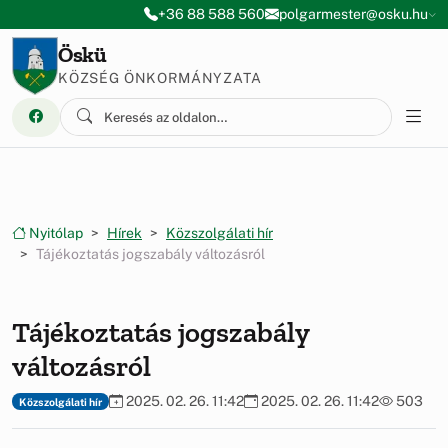
Ugrás a menüre
Ugrás a tartalomra
+36 88 588 560
polgarmester@osku.hu
Öskü
KÖZSÉG ÖNKORMÁNYZATA
Nyitólap
Hírek
Közszolgálati hír
Tájékoztatás jogszabály változásról
Tájékoztatás jogszabály
változásról
2025. 02. 26. 11:42
2025. 02. 26. 11:42
503
Közszolgálati hír