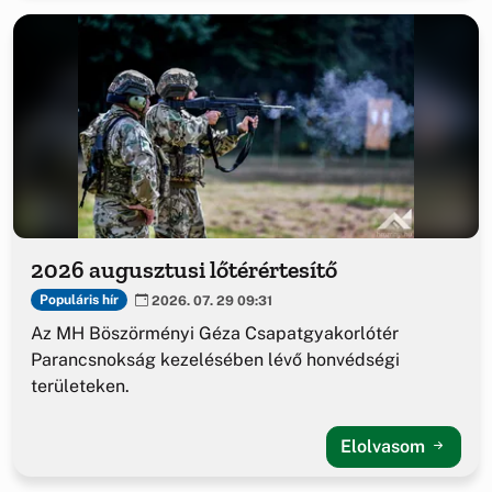
2026 augusztusi lőtérértesítő
Populáris hír
2026. 07. 29 09:31
Az MH Böszörményi Géza Csapatgyakorlótér
Parancsnokság kezelésében lévő honvédségi
területeken.
Elolvasom