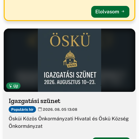
Elolvasom
Új!
Igazgatási szünet
Populáris hír
2026. 08. 05 13:08
Ösküi Közös Önkormányzati Hivatal és Öskü Község
Önkormányzat