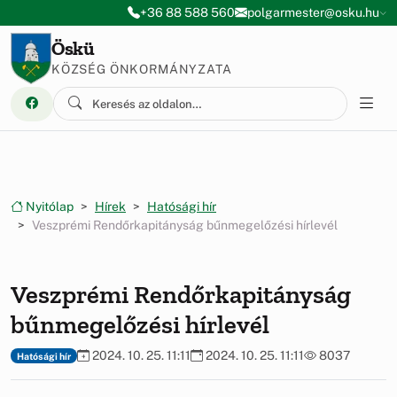
Ugrás a menüre
Ugrás a tartalomra
+36 88 588 560
polgarmester@osku.hu
Öskü
KÖZSÉG ÖNKORMÁNYZATA
Nyitólap
Hírek
Hatósági hír
Veszprémi Rendőrkapitányság bűnmegelőzési hírlevél
Veszprémi Rendőrkapitányság
bűnmegelőzési hírlevél
2024. 10. 25. 11:11
2024. 10. 25. 11:11
8037
Hatósági hír