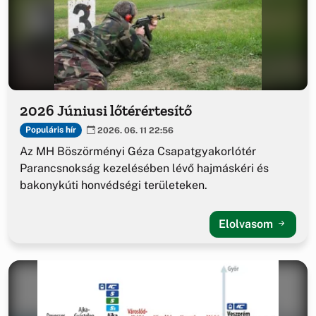
2026 Júniusi lőtérértesítő
Populáris hír
2026. 06. 11 22:56
Az MH Böszörményi Géza Csapatgyakorlótér
Parancsnokság kezelésében lévő hajmáskéri és
bakonykúti honvédségi területeken.
Elolvasom