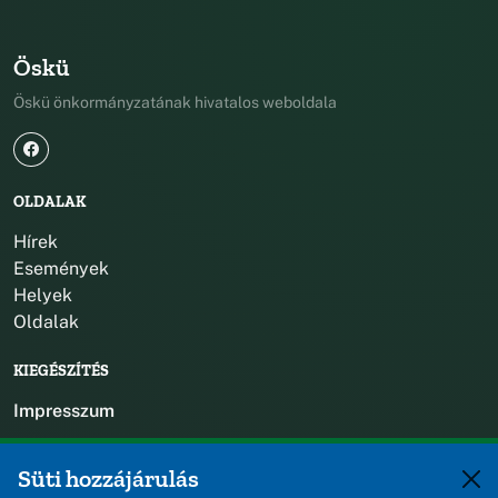
Öskü
Öskü önkormányzatának hivatalos weboldala
OLDALAK
Hírek
Események
Helyek
Oldalak
KIEGÉSZÍTÉS
Impresszum
KAPCSOLAT
Süti hozzájárulás