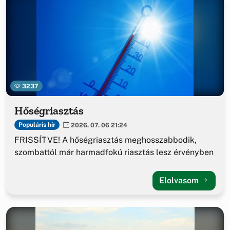
3237
Hőségriasztás
Populáris hír
2026. 07. 06 21:24
FRISSÍTVE! A hőségriasztás meghosszabbodik,
szombattól már harmadfokú riasztás lesz érvényben
Elolvasom