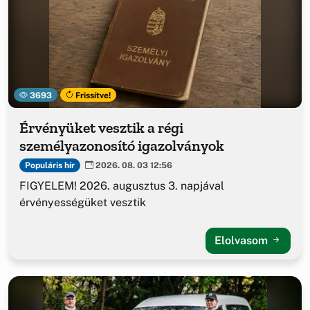
3693
Frissítve!
Érvényüket vesztik a régi
személyazonosító igazolványok
Populáris hír
2026. 08. 03 12:56
FIGYELEM! 2026. augusztus 3. napjával
érvényességüket vesztik
Elolvasom