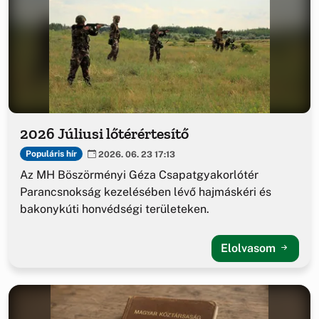
2026 Júliusi lőtérértesítő
Populáris hír
2026. 06. 23 17:13
Az MH Böszörményi Géza Csapatgyakorlótér
Parancsnokság kezelésében lévő hajmáskéri és
bakonykúti honvédségi területeken.
Elolvasom