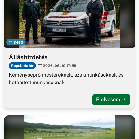
3460
Álláshírdetés
Populáris hír
2026. 06. 10 17:58
Kéményseprő mestereknek, szakmunkásoknak és
betanított munkásoknak
Elolvasom