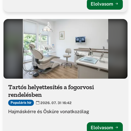
Elolvasom
Tartós helyettesítés a fogorvosi
rendelésben
Populáris hír
2026. 07. 31 16:42
Hajmáskérre és Ösküre vonatkozólag
Elolvasom