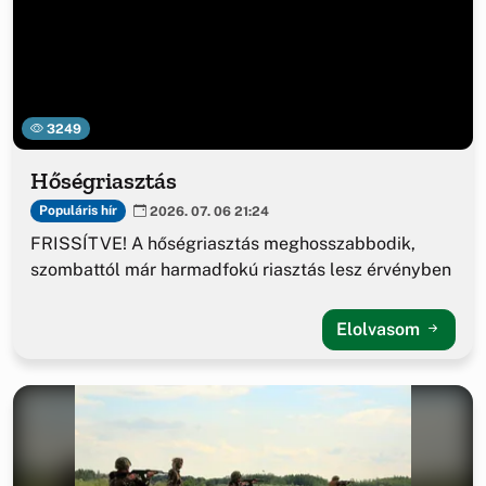
3249
Hőségriasztás
Populáris hír
2026. 07. 06 21:24
FRISSÍTVE! A hőségriasztás meghosszabbodik,
szombattól már harmadfokú riasztás lesz érvényben
Elolvasom