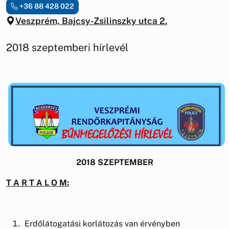
+36 88 428 022
Veszprém, Bajcsy-Zsilinszky utca 2.
2018 szeptemberi hírlevél
2018 SZEPTEMBER
T A R T A L O M:
Erdőlátogatási korlátozás van érvényben