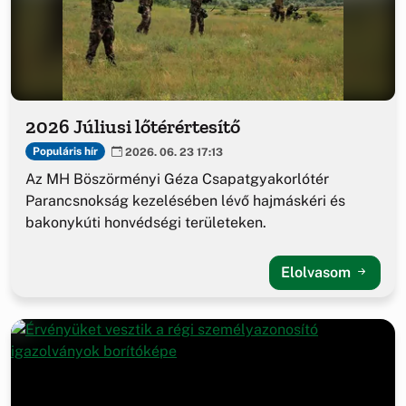
2026 Júliusi lőtérértesítő
Populáris hír
2026. 06. 23 17:13
Az MH Böszörményi Géza Csapatgyakorlótér
Parancsnokság kezelésében lévő hajmáskéri és
bakonykúti honvédségi területeken.
Elolvasom