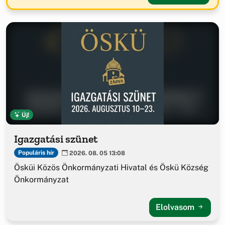
Új!
Igazgatási szünet
Populáris hír
2026. 08. 05 13:08
Ösküi Közös Önkormányzati Hivatal és Öskü Község
Önkormányzat
Elolvasom