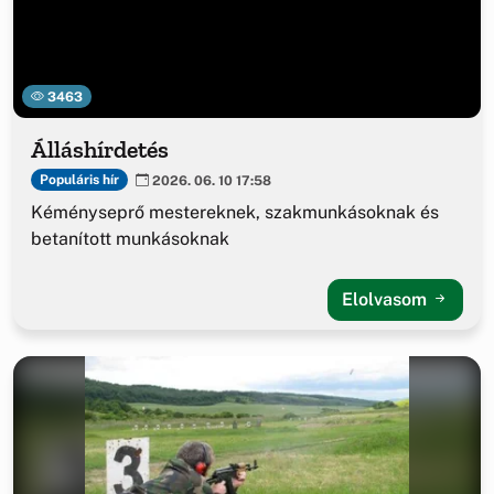
3463
Álláshírdetés
Populáris hír
2026. 06. 10 17:58
Kéményseprő mestereknek, szakmunkásoknak és
betanított munkásoknak
Elolvasom