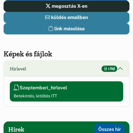
megosztás X-en
küldés emailben
link másolása
Képek és fájlok
Hírlevél
1 fájl
Szeptemberi_hirlevel
Betekintés, letöltés ITT
Hírek
Összes hír