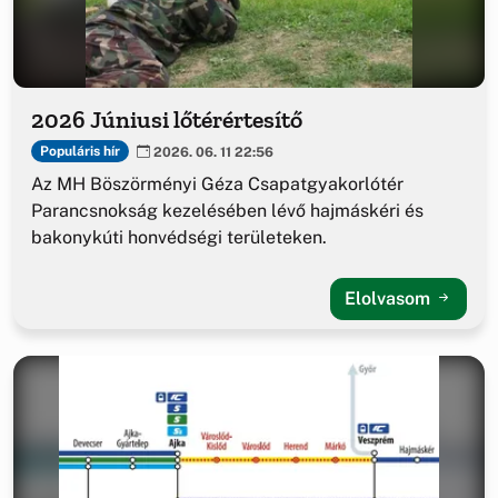
2026 Júniusi lőtérértesítő
Populáris hír
2026. 06. 11 22:56
Az MH Böszörményi Géza Csapatgyakorlótér
Parancsnokság kezelésében lévő hajmáskéri és
bakonykúti honvédségi területeken.
Elolvasom