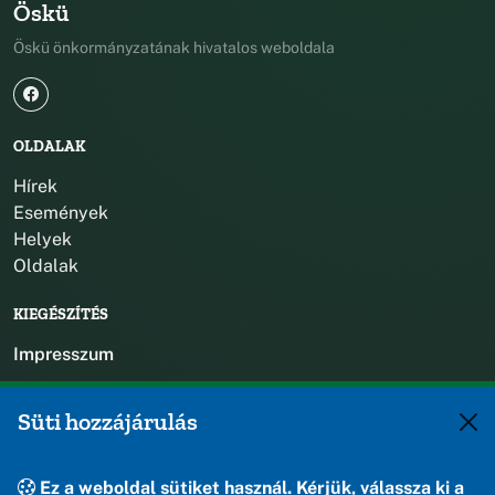
Öskü
Öskü önkormányzatának hivatalos weboldala
OLDALAK
Hírek
Események
Helyek
Oldalak
KIEGÉSZÍTÉS
Impresszum
KAPCSOLAT
Süti hozzájárulás
+36 88 588 560
polgarmester@osku.hu
Ez a weboldal sütiket használ. Kérjük, válassza ki a