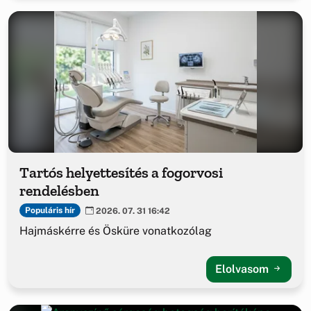
Tartós helyettesítés a fogorvosi
rendelésben
Populáris hír
2026. 07. 31 16:42
Hajmáskérre és Ösküre vonatkozólag
Elolvasom