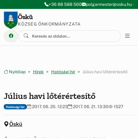
Ugrás a menüre
Ugrás a tartalomra
+36 88 588 560
polgarmester@osku.hu
Öskü
KÖZSÉG ÖNKORMÁNYZATA
Nyitólap
Hírek
Hatósági hír
Július havi lőtérértesítő
Július havi lőtérértesítő
2017. 06. 20. 12:23
2017. 06. 21. 13:30
1527
Hatósági hír
Öskü