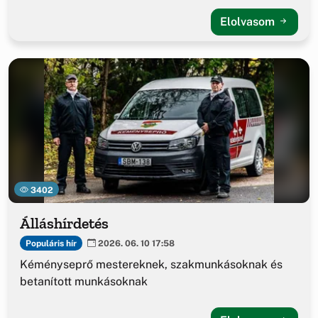
Elolvasom
3402
Álláshírdetés
Populáris hír
2026. 06. 10 17:58
Kéményseprő mestereknek, szakmunkásoknak és
betanított munkásoknak