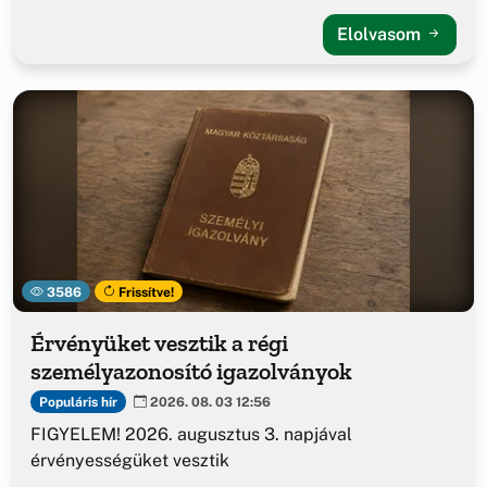
Elolvasom
3586
Frissítve!
Érvényüket vesztik a régi
személyazonosító igazolványok
Populáris hír
2026. 08. 03 12:56
FIGYELEM! 2026. augusztus 3. napjával
érvényességüket vesztik