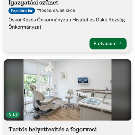
Igazgatási szünet
Populáris hír
2026. 08. 05 13:08
Ösküi Közös Önkormányzati Hivatal és Öskü Község
Önkormányzat
Elolvasom
Új!
Tartós helyettesítés a fogorvosi