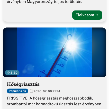
érvényben Magyarország teljes területén.
Elolvasom
3130
Hőségriasztás
Populáris hír
2026. 07. 06 21:24
FRISSÍTVE! A hőségriasztás meghosszabbodik,
szombattól már harmadfokú riasztás lesz érvényben