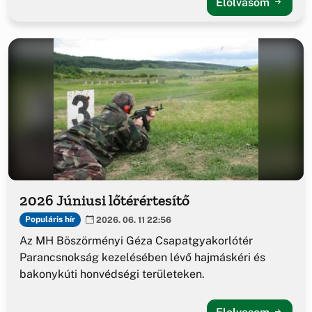
Elolvasom
2026 Júniusi lőtérértesítő
Populáris hír
2026. 06. 11 22:56
Az MH Böszörményi Géza Csapatgyakorlótér
Parancsnokság kezelésében lévő hajmáskéri és
bakonykúti honvédségi területeken.