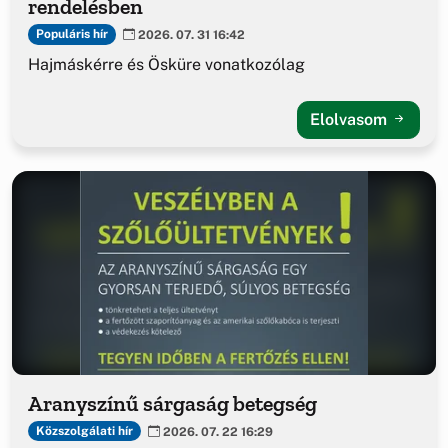
rendelésben
Populáris hír
2026. 07. 31 16:42
Hajmáskérre és Ösküre vonatkozólag
Elolvasom
Aranyszínű sárgaság betegség
Közszolgálati hír
2026. 07. 22 16:29