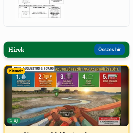
Hírek
Összes hír
Kiemelt
Új!