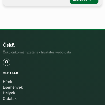
Öskü
Öskü önkormányzatának hivatalos weboldala
OLDALAK
Hírek
Események
Helyek
Oldalak