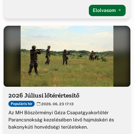
Elolvasom
2026 Júliusi lőtérértesítő
Populáris hír
2026. 06. 23 17:13
Az MH Böszörményi Géza Csapatgyakorlótér
Parancsnokság kezelésében lévő hajmáskéri és
bakonykúti honvédségi területeken.