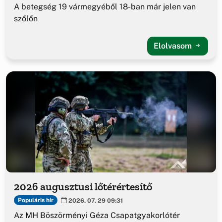
A betegség 19 vármegyéből 18-ban már jelen van
szőlőn
Elolvasom
2026 augusztusi lőtérértesítő
Populáris hír
2026. 07. 29 09:31
Az MH Böszörményi Géza Csapatgyakorlótér