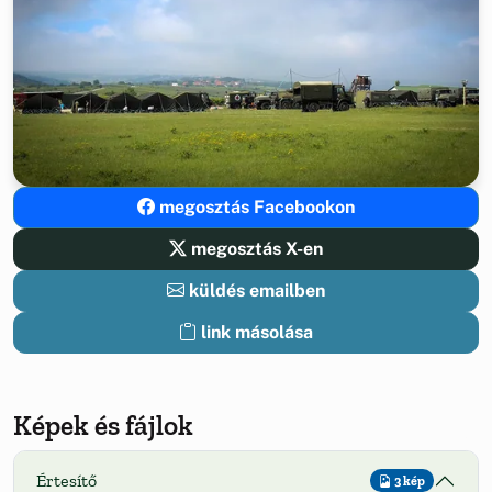
megosztás Facebookon
megosztás X-en
küldés emailben
link másolása
Képek és fájlok
Értesítő
3 kép