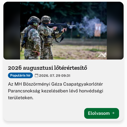
2026 augusztusi lőtérértesítő
Populáris hír
2026. 07. 29 09:31
Az MH Böszörményi Géza Csapatgyakorlótér
Parancsnokság kezelésében lévő honvédségi
területeken.
Elolvasom