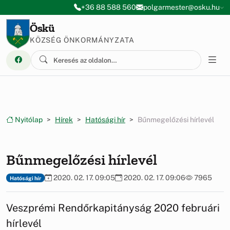
Ugrás a menüre
Ugrás a tartalomra
+36 88 588 560
polgarmester@osku.hu
Öskü
KÖZSÉG ÖNKORMÁNYZATA
Nyitólap
Hírek
Hatósági hír
Bűnmegelőzési hírlevél
Bűnmegelőzési hírlevél
2020. 02. 17. 09:05
2020. 02. 17. 09:06
7965
Hatósági hír
Veszprémi Rendőrkapitányság 2020 februári
hírlevél