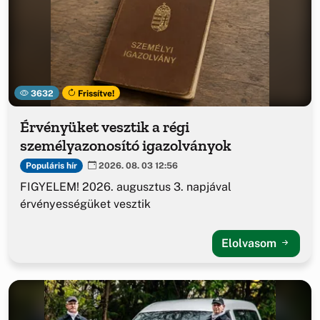
3632
Frissítve!
Érvényüket vesztik a régi
személyazonosító igazolványok
Populáris hír
2026. 08. 03 12:56
FIGYELEM! 2026. augusztus 3. napjával
érvényességüket vesztik
Elolvasom