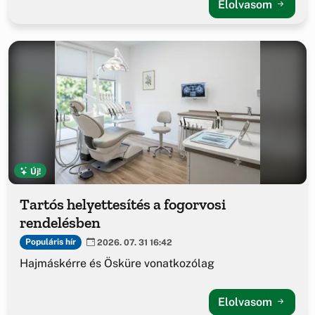
Elolvasom
Új!
Tartós helyettesítés a fogorvosi
rendelésben
Populáris hír
2026. 07. 31 16:42
Hajmáskérre és Ösküre vonatkozólag
Elolvasom