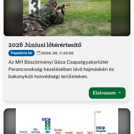
2026 Júniusi lőtérértesítő
Populáris hír
2026. 06. 11 22:56
Az MH Böszörményi Géza Csapatgyakorlótér
Parancsnokság kezelésében lévő hajmáskéri és
bakonykúti honvédségi területeken.
Elolvasom