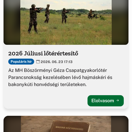
2026 Júliusi lőtérértesítő
Populáris hír
2026. 06. 23 17:13
Az MH Böszörményi Géza Csapatgyakorlótér
Parancsnokság kezelésében lévő hajmáskéri és
bakonykúti honvédségi területeken.
Elolvasom