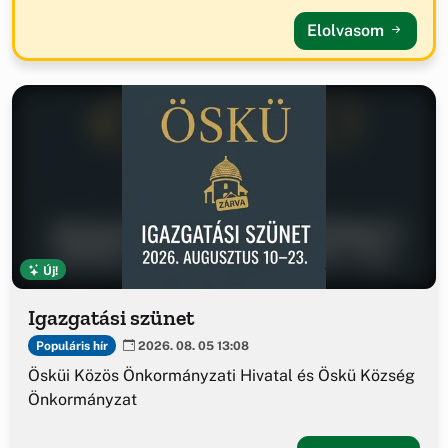
Elolvasom
Új!
Igazgatási szünet
Populáris hír
2026. 08. 05 13:08
Ösküi Közös Önkormányzati Hivatal és Öskü Község
Önkormányzat