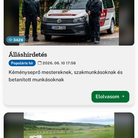
3428
Álláshírdetés
Populáris hír
2026. 06. 10 17:58
Kéményseprő mestereknek, szakmunkásoknak és
betanított munkásoknak
Elolvasom