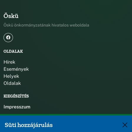
Öskü
Öskü önkormányzatának hivatalos weboldala
OLDALAK
Hírek
Események
Helyek
Oldalak
KIEGÉSZÍTÉS
Impresszum
KAPCSOLAT
Süti hozzájárulás
+36 88 588 560