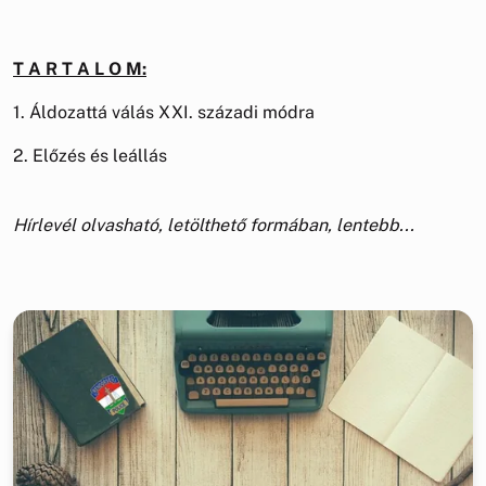
T A R T A L O M:
1. Áldozattá válás XXI. századi módra
2. Előzés és leállás
Hírlevél olvasható, letölthető formában, lentebb...