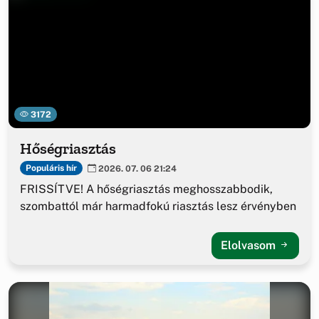
3172
Hőségriasztás
Populáris hír
2026. 07. 06 21:24
FRISSÍTVE! A hőségriasztás meghosszabbodik,
szombattól már harmadfokú riasztás lesz érvényben
Elolvasom