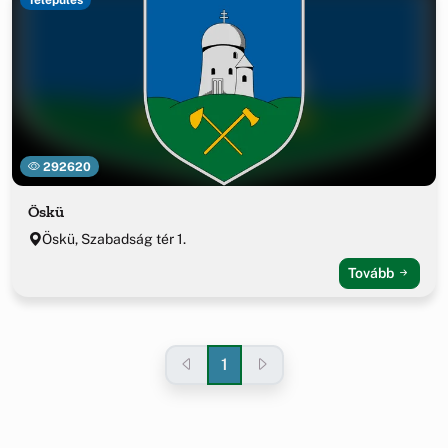
292620
Öskü
Öskü, Szabadság tér 1.
Tovább
1