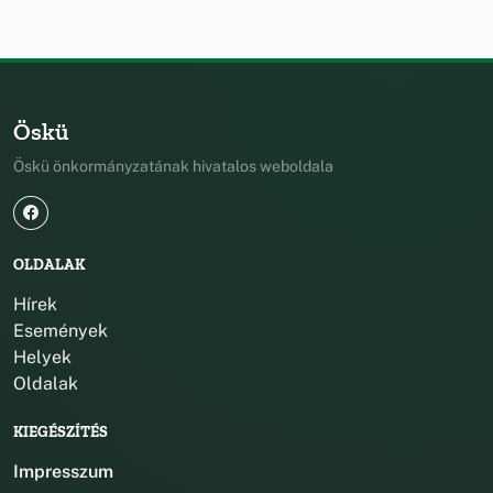
Öskü
Öskü önkormányzatának hivatalos weboldala
OLDALAK
Hírek
Események
Helyek
Oldalak
KIEGÉSZÍTÉS
Impresszum